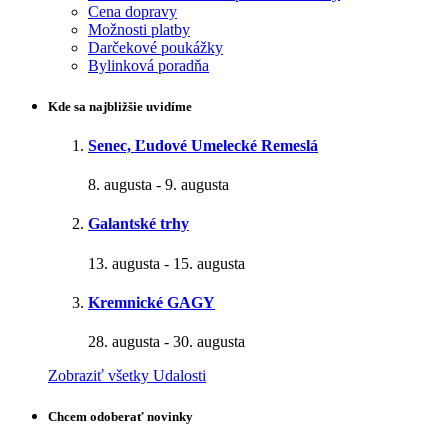
Cena dopravy
Možnosti platby
Darčekové poukážky
Bylinková poradňa
Kde sa najbližšie uvidíme
Senec, Ľudové Umelecké Remeslá
8. augusta
-
9. augusta
Galantské trhy
13. augusta
-
15. augusta
Kremnické GAGY
28. augusta
-
30. augusta
Zobraziť všetky Udalosti
Chcem odoberať novinky