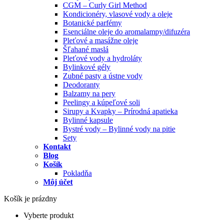
CGM – Curly Girl Method
Kondicionéry, vlasové vody a oleje
Botanické parfémy
Esenciálne oleje do aromalampy/difuzéra
Pleťové a masážne oleje
Šľahané maslá
Pleťové vody a hydroláty
Bylinkové gély
Zubné pasty a ústne vody
Deodoranty
Balzamy na pery
Peelingy a kúpeľové soli
Sirupy a Kvapky – Prírodná apatieka
Bylinné kapsule
Bystré vody – Bylinné vody na pitie
Sety
Kontakt
Blog
Košík
Pokladňa
Môj účet
Košík je prázdny
Vyberte produkt