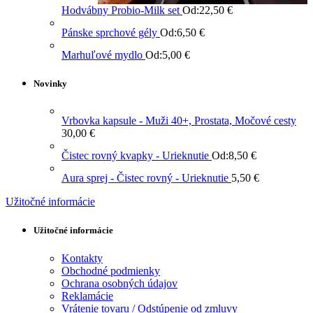
Hodvábny Probio-Milk set
Od:
22,50
€
Pánske sprchové gély
Od:
6,50
€
Marhuľové mydlo
Od:
5,00
€
Novinky
Vrbovka kapsule - Muži 40+, Prostata, Močové cesty
30,00
€
Čistec rovný kvapky - Urieknutie
Od:
8,50
€
Aura sprej - Čistec rovný - Urieknutie
5,50
€
Užitočné informácie
Užitočné informácie
Kontakty
Obchodné podmienky
Ochrana osobných údajov
Reklamácie
Vrátenie tovaru / Odstúpenie od zmluvy