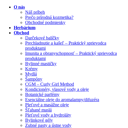
O nás
Náš príbeh
Prečo prírodná kozmetika?
Obchodné podmienky
Herbárium
Obchod
Darčekové balíčky
Prechladnutie a kašeľ – Praktický sprievodca
produktami
Imunita a obranyschopnosť – Praktický sprievodca
produktami
Bylinné mastičky
Krémy
Mydlá
Šampóny
CGM – Curly Girl Method
Kondicionéry, vlasové vody a oleje
Botanické parfémy
Esenciálne oleje do aromalampy/difuzéra
Pleťové a masážne oleje
Šľahané maslá
Pleťové vody a hydroláty
Bylinkové gély
Zubné pasty a ústne vody