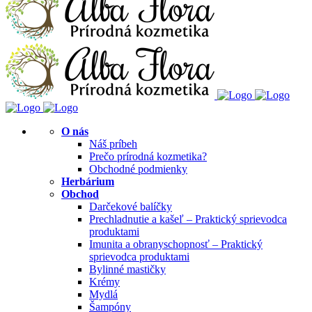
O nás
Náš príbeh
Prečo prírodná kozmetika?
Obchodné podmienky
Herbárium
Obchod
Darčekové balíčky
Prechladnutie a kašeľ – Praktický sprievodca
produktami
Imunita a obranyschopnosť – Praktický
sprievodca produktami
Bylinné mastičky
Krémy
Mydlá
Šampóny