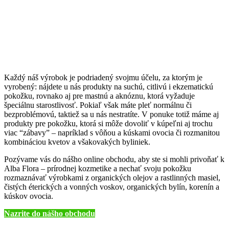
Každý náš výrobok je podriadený svojmu účelu, za ktorým je
vyrobený: nájdete u nás produkty na suchú, citlivú i ekzematickú
pokožku, rovnako aj pre mastnú a aknóznu, ktorá vyžaduje
špeciálnu starostlivosť. Pokiaľ však máte pleť normálnu či
bezproblémovú, taktiež sa u nás nestratíte. V ponuke totiž máme aj
produkty pre pokožku, ktorá si môže dovoliť v kúpeľni aj trochu
viac “zábavy” – napríklad s vôňou a kúskami ovocia či rozmanitou
kombináciou kvetov a všakovakých byliniek.
Pozývame vás do nášho online obchodu, aby ste si mohli privoňať k
Alba Flora – prírodnej kozmetike a nechať svoju pokožku
rozmaznávať výrobkami z organických olejov a rastlinných masiel,
čistých éterických a vonných voskov, organických bylín, korenín a
kúskov ovocia.
Nazrite do nášho obchodu