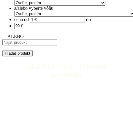
a/alebo vyberte vôňu
cena od
do
.
- ALEBO -
ALBA FLORA – Prírodná
kozmetika