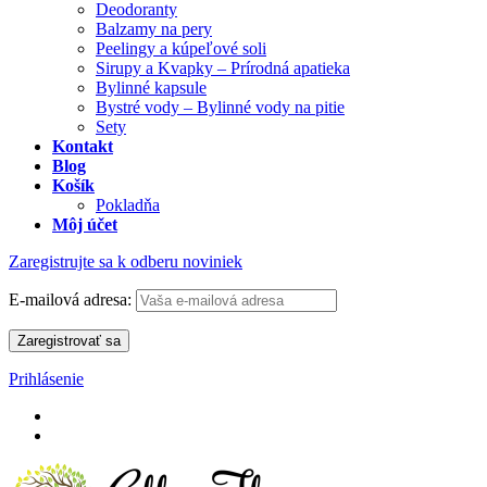
Deodoranty
Balzamy na pery
Peelingy a kúpeľové soli
Sirupy a Kvapky – Prírodná apatieka
Bylinné kapsule
Bystré vody – Bylinné vody na pitie
Sety
Kontakt
Blog
Košík
Pokladňa
Môj účet
Zaregistrujte sa k odberu noviniek
E-mailová adresa:
Prihlásenie