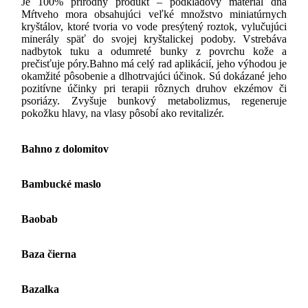
Je 100% prírodný produkt – podkladový materiál dna
Mŕtveho mora obsahujúci veľké množstvo miniatúrnych
kryštálov, ktoré tvoria vo vode presýtený roztok, vylučujúci
minerály späť do svojej kryštalickej podoby. Vstrebáva
nadbytok tuku a odumreté bunky z povrchu kože a
prečisťuje póry.Bahno má celý rad aplikácií, jeho výhodou je
okamžité pôsobenie a dlhotrvajúci účinok. Sú dokázané jeho
pozitívne účinky pri terapii rôznych druhov ekzémov či
psoriázy. Zvyšuje bunkový metabolizmus, regeneruje
pokožku hlavy, na vlasy pôsobí ako revitalizér.
Bahno z dolomitov
Bambucké maslo
Baobab
Baza čierna
Bazalka