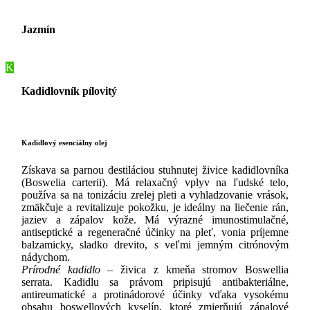
Jazmín
K
Kadidlovník pílovitý
Kadidlový esenciálny olej
Získava sa parnou destiláciou stuhnutej živice kadidlovníka
(Boswelia carterii). Má relaxačný vplyv na ľudské telo,
používa sa na tonizáciu zrelej pleti a vyhladzovanie vrások,
zmäkčuje a revitalizuje pokožku, je ideálny na liečenie rán,
jaziev a zápalov kože. Má výrazné imunostimulačné,
antiseptické a regeneračné účinky na pleť, vonia príjemne
balzamicky, sladko drevito, s veľmi jemným citrónovým
nádychom.
Prírodné kadidlo
– živica z kmeňa stromov Boswellia
serrata. Kadidlu sa právom pripisujú antibakteriálne,
antireumatické a protinádorové účinky vďaka vysokému
obsahu boswellových kyselín, ktoré zmierňujú zápalové