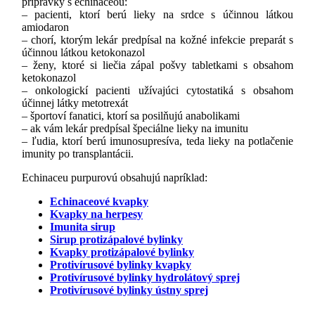
prípravky s echinaceou:
– pacienti, ktorí berú lieky na srdce s účinnou látkou
amiodaron
– chorí, ktorým lekár predpísal na kožné infekcie preparát s
účinnou látkou ketokonazol
– ženy, ktoré si liečia zápal pošvy tabletkami s obsahom
ketokonazol
– onkologickí pacienti užívajúci cytostatiká s obsahom
účinnej látky metotrexát
– športoví fanatici, ktorí sa posilňujú anabolikami
– ak vám lekár predpísal špeciálne lieky na imunitu
– ľudia, ktorí berú imunosupresíva, teda lieky na potlačenie
imunity po transplantácii.
Echinaceu purpurovú obsahujú napríklad:
Echinaceové kvapky
Kvapky na herpesy
Imunita sirup
Sirup protizápalové bylinky
Kvapky protizápalové bylinky
Protivírusové bylinky kvapky
Protivírusové bylinky hydrolátový sprej
Protivírusové bylinky ústny sprej