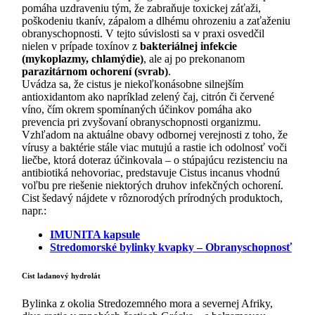
pomáha uzdraveniu tým, že zabraňuje toxickej záťaži,
poškodeniu tkanív, zápalom a dlhému ohrozeniu a zaťaženiu
obranyschopnosti. V tejto súvislosti sa v praxi osvedčil
nielen v prípade toxínov z
bakteriálnej infekcie
(mykoplazmy, chlamýdie)
, ale aj po prekonanom
parazitárnom ochorení (svrab)
.
Uvádza sa, že cistus je niekoľkonásobne silnejším
antioxidantom ako napríklad zelený čaj, citrón či červené
víno, čím okrem spomínaných účinkov pomáha ako
prevencia pri zvyšovaní obranyschopnosti organizmu.
Vzhľadom na aktuálne obavy odbornej verejnosti z toho, že
vírusy a baktérie stále viac mutujú a rastie ich odolnosť voči
liečbe, ktorá doteraz účinkovala – o stúpajúcu rezistenciu na
antibiotiká nehovoriac, predstavuje Cistus incanus vhodnú
voľbu pre riešenie niektorých druhov infekčných ochorení.
Cist šedavý nájdete v rôznorodých prírodných produktoch,
napr.:
IMUNITA kapsule
Stredomorské bylinky kvapky – Obranyschopnosť
Cist ladanový hydrolát
Bylinka z okolia Stredozemného mora a severnej Afriky,