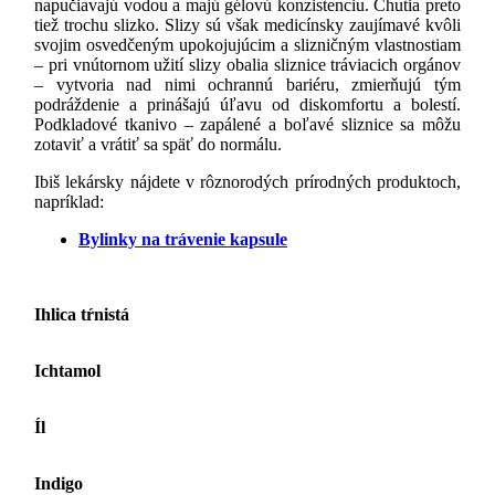
napučiavajú vodou a majú gélovú konzistenciu. Chutia preto
tiež trochu slizko. Slizy sú však medicínsky zaujímavé kvôli
svojim osvedčeným upokojujúcim a slizničným vlastnostiam
– pri vnútornom užití slizy obalia sliznice tráviacich orgánov
– vytvoria nad nimi ochrannú bariéru, zmierňujú tým
podráždenie a prinášajú úľavu od diskomfortu a bolestí.
Podkladové tkanivo – zapálené a boľavé sliznice sa môžu
zotaviť a vrátiť sa späť do normálu.
Ibiš lekársky nájdete v rôznorodých prírodných produktoch,
napríklad:
Bylinky na trávenie kapsule
Ihlica tŕnistá
Ichtamol
Íl
Indigo