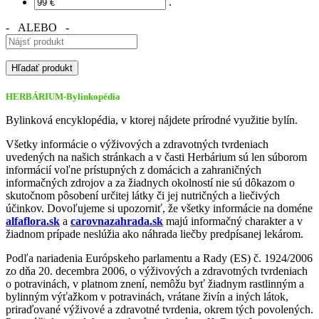
.
- ALEBO -
HERBÁRIUM-Bylinkopédia
Bylinková encyklopédia, v ktorej nájdete prírodné využitie bylín.
Všetky informácie o výživových a zdravotných tvrdeniach
uvedených na našich stránkach a v časti Herbárium sú len súborom
informácií voľne prístupných z domácich a zahraničných
informačných zdrojov a za žiadnych okolností nie sú dôkazom o
skutočnom pôsobení určitej látky či jej nutričných a liečivých
účinkov. Dovoľujeme si upozorniť, že všetky informácie na doméne
alfaflora.sk
a
carovnazahrada.sk
majú informačný charakter a v
žiadnom prípade neslúžia ako náhrada liečby predpísanej lekárom.
Podľa nariadenia Európskeho parlamentu a Rady (ES) č. 1924/2006
zo dňa 20. decembra 2006, o výživových a zdravotných tvrdeniach
o potravinách, v platnom znení, nemôžu byť žiadnym rastlinným a
bylinným výťažkom v potravinách, vrátane živín a iných látok,
priraďované výživové a zdravotné tvrdenia, okrem tých povolených.