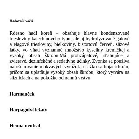
Hadovník väčší
Rdesno hadí koreň – obsahuje hlavne kondenzované
triesloviny katechínového typu, ale aj hydrolyzované galové
a elagové triesloviny, bielkoviny, bistortovú červeň, slizové
látky, vo vňati významné množstvo kyseliny kremičitej a
vysoký obsah škrobu.Má protizápalové, sťahujúce a
zvieravé, dezinfekčné a sedatívne účinky. Zvonka sa používa
na ošetrovanie mokvavých vyrážok a ťažko sa hojacich rán,
pričom sa uplatňuje vysoký obsah škrobu, ktorý vytvára na
slizniciach a na pokožke ochrannú vrstvu.
Harmanček
Harpagofyt ležatý
Henna neutral