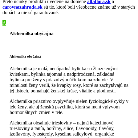
Preto účinky produktu uvedené na doméne
alfaflora.sk
a
carovnazahrada.sk
sú tie, ktoré boli všeobecne známe už v starých
dobách a nie sú garantované.
A
Alchemilka obyčajná
Alchemilka obyčajná
Alchemilka je malá, nenápadná bylinka so žltozelenými
kvietkami, bylinka tajomná a nadprirodzená, základná
bylinka pre ženy s priaznivým účinkom na zdravie. V
minulosti ženy verili, že kvapky rosy, ktoré sa zachytávajú na
jej listoch, pomáhajú ženskej kráse, vitalite a plodnosti.
Alchemilka priaznivo ovplyvňuje nielen fyziologické cykly v
tele ženy, ale aj ženskú psychiku, ktorá sa mení vplyvom
hormonálnych zmien v tele.
Alchemilka obsahuje triesloviny – najmä katechínové
triesloviny a tanín, horčiny, silice, flavonoidy, flavóny,
izoflavóny, fytosteroly, kyselinu salicylovú, organické