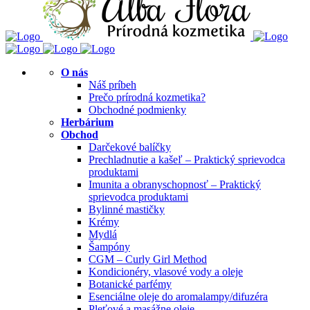
O nás
Náš príbeh
Prečo prírodná kozmetika?
Obchodné podmienky
Herbárium
Obchod
Darčekové balíčky
Prechladnutie a kašeľ – Praktický sprievodca
produktami
Imunita a obranyschopnosť – Praktický
sprievodca produktami
Bylinné mastičky
Krémy
Mydlá
Šampóny
CGM – Curly Girl Method
Kondicionéry, vlasové vody a oleje
Botanické parfémy
Esenciálne oleje do aromalampy/difuzéra
Pleťové a masážne oleje