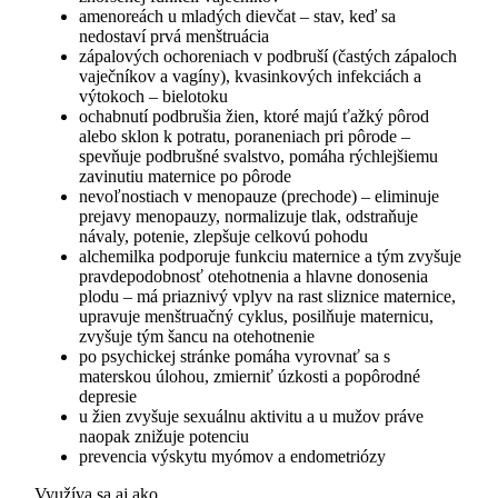
amenoreách u mladých dievčat – stav, keď sa
nedostaví prvá menštruácia
zápalových ochoreniach v podbruší (častých zápaloch
vaječníkov a vagíny), kvasinkových infekciách a
výtokoch – bielotoku
ochabnutí podbrušia žien, ktoré majú ťažký pôrod
alebo sklon k potratu, poraneniach pri pôrode –
spevňuje podbrušné svalstvo, pomáha rýchlejšiemu
zavinutiu maternice po pôrode
nevoľnostiach v menopauze (prechode) – eliminuje
prejavy menopauzy, normalizuje tlak, odstraňuje
návaly, potenie, zlepšuje celkovú pohodu
alchemilka podporuje funkciu maternice a tým zvyšuje
pravdepodobnosť otehotnenia a hlavne donosenia
plodu – má priaznivý vplyv na rast sliznice maternice,
upravuje menštruačný cyklus, posilňuje maternicu,
zvyšuje tým šancu na otehotnenie
po psychickej stránke pomáha vyrovnať sa s
materskou úlohou, zmierniť úzkosti a popôrodné
depresie
u žien zvyšuje sexuálnu aktivitu a u mužov práve
naopak znižuje potenciu
prevencia výskytu myómov a endometriózy
Využíva sa aj ako