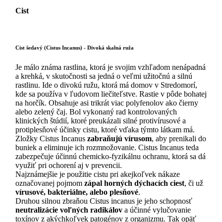
Cist
Cist šedavý (Cistus Incanus) - Divoká skalná ruža
Je málo známa rastlina, ktorá je svojim vzhľadom nenápadná
a krehká, v skutočnosti sa jedná o veľmi užitočnú a silnú
rastlinu. Ide o divokú ružu, ktorá má domov v Stredomorí,
kde sa používa v ľudovom liečiteľstve. Rastie v pôde bohatej
na horčík. Obsahuje asi trikrát viac polyfenolov ako čierny
alebo zelený čaj. Bol vykonaný rad kontrolovaných
klinických štúdií, ktoré preukázali silné protivírusové a
protiplesňové účinky cistu, ktoré vďaka týmto látkam má.
Zložky Cistus Incanus
zabraňujú vírusom
, aby prenikali do
buniek a eliminuje ich rozmnožovanie. Cistus Incanus teda
zabezpečuje účinnú chemicko-fyzikálnu ochranu, ktorá sa dá
využiť pri ochorení aj v prevencii.
Najznámejšie je použitie cistu pri akejkoľvek nákaze
označovanej pojmom
zápal horných dýchacích ciest
, či už
vírusové, bakteriálne, alebo plesňové
.
Druhou silnou zbraňou Cistus incanus je jeho schopnosť
neutralizácie voľných radikálov
a účinné vylučovanie
toxínov z akýchkoľvek patogénov z organizmu. Tak opäť