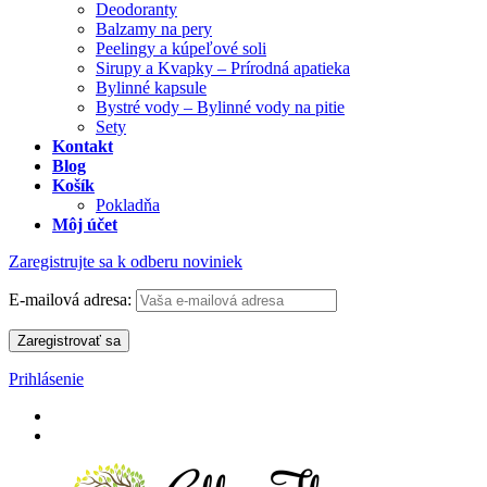
Deodoranty
Balzamy na pery
Peelingy a kúpeľové soli
Sirupy a Kvapky – Prírodná apatieka
Bylinné kapsule
Bystré vody – Bylinné vody na pitie
Sety
Kontakt
Blog
Košík
Pokladňa
Môj účet
Zaregistrujte sa k odberu noviniek
E-mailová adresa:
Prihlásenie