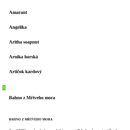
Amarant
Angelika
Aritha soapnut
Arnika horská
Artičok kardový
B
Bahno z Mŕtveho mora
BAHNO Z MŔTVEHO MORA