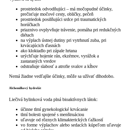
prostriedok odvodňujúci – má močopudné účinky,
prečisťuje močové cesty, obličky, pečeň
prostriedok posilňujúci srdce pri traumatických
horúčkach
priaznivo ovplyvňuje trávenie, pomáha pri redukčných
diétach
na výplach ústnej dutiny pri vytrhnutí zuba, pri
krvácajúcich ďasnách
ako kloktadlo pri zápale hrtana
urýchľuje hojenie rán, ekzémov, vyrážok a
zastaraných vredov
odstraňuje slabosť a atrofie svalov a kĺbov
Nemá žiadne vedľajšie účinky, môže sa užívať dlhodobo.
Alchemilkový hydrolát
Liečivá bylinková voda plná bioaktívnych látok:
účinne tlmí gynekologické krvácanie
tlmí bolesti spojené s menštruáciou
uľavuje od rôznych klimakterických ťažkostí
vo forme výplachov alebo sedacích kúpeľom uľavuje