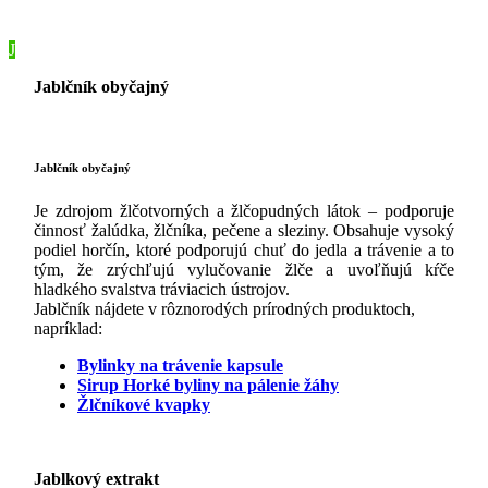
J
Jablčník obyčajný
Jablčník obyčajný
Je zdrojom žlčotvorných a žlčopudných látok – podporuje
činnosť žalúdka, žlčníka, pečene a sleziny. Obsahuje vysoký
podiel horčín, ktoré podporujú chuť do jedla a trávenie a to
tým, že zrýchľujú vylučovanie žlče a uvoľňujú kŕče
hladkého svalstva tráviacich ústrojov.
Jablčník nájdete v rôznorodých prírodných produktoch,
napríklad:
Bylinky na trávenie kapsule
Sirup Horké byliny na pálenie žáhy
Žlčníkové kvapky
Jablkový extrakt