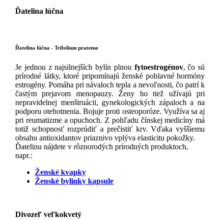
Ďatelina lúčna
Ďatelina lúčna - Trifolium pratense
Je jednou z najsilnejších bylín plnou
fytoestrogénov
, čo sú
prírodné látky, ktoré pripomínajú ženské pohlavné hormóny
estrogény. Pomáha pri návaloch tepla a nevoľnosti, čo patrí k
častým prejavom menopauzy. Ženy ho tiež užívajú pri
nepravidelnej menštruácii, gynekologických zápaloch a na
podporu otehotnenia. Bojuje proti osteoporóze. Využíva sa aj
pri reumatizme a opuchoch. Z pohľadu čínskej medicíny má
totiž schopnosť rozprúdiť a prečistiť krv. Vďaka vyššiemu
obsahu antioxidantov priaznivo vplýva elasticitu pokožky.
Ďatelinu nájdete v rôznorodých prírodných produktoch,
napr.:
Ženské kvapky
Ženské bylinky kapsule
Divozeľ veľkokvetý