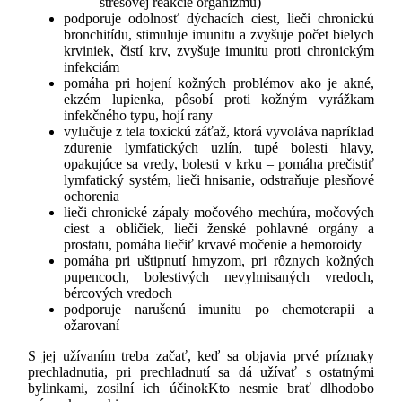
stresovej reakcie organizmu)
podporuje odolnosť dýchacích ciest, lieči chronickú
bronchitídu, stimuluje imunitu a zvyšuje počet bielych
krviniek, čistí krv, zvyšuje imunitu proti chronickým
infekciám
pomáha pri hojení kožných problémov ako je akné,
ekzém lupienka, pôsobí proti kožným vyrážkam
infekčného typu, hojí rany
vylučuje z tela toxickú záťaž, ktorá vyvoláva napríklad
zdurenie lymfatických uzlín, tupé bolesti hlavy,
opakujúce sa vredy, bolesti v krku – pomáha prečistiť
lymfatický systém, lieči hnisanie, odstraňuje plesňové
ochorenia
lieči chronické zápaly močového mechúra, močových
ciest a obličiek, lieči ženské pohlavné orgány a
prostatu, pomáha liečiť krvavé močenie a hemoroidy
pomáha pri uštipnutí hmyzom, pri rôznych kožných
pupencoch, bolestivých nevyhnisaných vredoch,
bércových vredoch
podporuje narušenú imunitu po chemoterapii a
ožarovaní
S jej užívaním treba začať, keď sa objavia prvé príznaky
prechladnutia, pri prechladnutí sa dá užívať s ostatnými
bylinkami, zosilní ich účinokKto nesmie brať dlhodobo