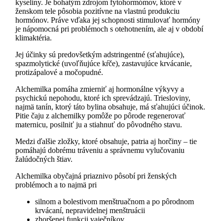
kyseliny. Je bohatým zdrojom fytohormómov, ktoré v
ženskom tele pôsobia pozitívne na vlastnú produkciu
hormónov. Práve vďaka jej schopnosti stimulovať hormóny
je nápomocná pri problémoch s otehotnením, ale aj v období
klimaktéria.
Jej účinky sú predovšetkým adstringentné (sťahujúce),
spazmolytické (uvoľňujúce kŕče), zastavujúce krvácanie,
protizápalové a močopudné.
Alchemilka pomáha zmierniť aj hormonálne výkyvy a
psychickú nepohodu, ktoré ich sprevádzajú. Triesloviny,
najmä tanín, ktorý táto bylina obsahuje, má sťahujúci účinok.
Pitie čaju z alchemilky pomôže po pôrode regenerovať
maternicu, posilniť ju a stiahnuť do pôvodného stavu.
Medzi ďalšie zložky, ktoré obsahuje, patria aj horčiny – tie
pomáhajú dobrému tráveniu a správnemu vylučovaniu
žalúdočných štiav.
Alchemilka obyčajná priaznivo pôsobí pri ženských
problémoch a to najmä pri
silnom a bolestivom menštruačnom a po pôrodnom
krvácaní, nepravidelnej menštruácii
zhoršenej funkcii vaječníkov