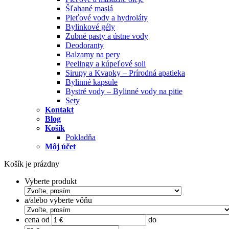
Šľahané maslá
Pleťové vody a hydroláty
Bylinkové gély
Zubné pasty a ústne vody
Deodoranty
Balzamy na pery
Peelingy a kúpeľové soli
Sirupy a Kvapky – Prírodná apatieka
Bylinné kapsule
Bystré vody – Bylinné vody na pitie
Sety
Kontakt
Blog
Košík
Pokladňa
Môj účet
Košík je prázdny
Vyberte produkt
a/alebo vyberte vôňu
cena od
do