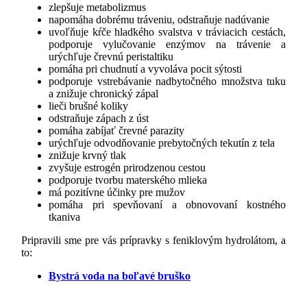
zlepšuje metabolizmus
napomáha dobrému tráveniu, odstraňuje nadúvanie
uvoľňuje kŕče hladkého svalstva v tráviacich cestách,
podporuje vylučovanie enzýmov na trávenie a
urýchľuje črevnú peristaltiku
pomáha pri chudnutí a vyvoláva pocit sýtosti
podporuje vstrebávanie nadbytočného množstva tuku
a znižuje chronický zápal
lieči brušné koliky
odstraňuje zápach z úst
pomáha zabíjať črevné parazity
urýchľuje odvodňovanie prebytočných tekutín z tela
znižuje krvný tlak
zvyšuje estrogén prirodzenou cestou
podporuje tvorbu materského mlieka
má pozitívne účinky pre mužov
pomáha pri spevňovaní a obnovovaní kostného
tkaniva
Pripravili sme pre vás prípravky s feniklovým hydrolátom, a
to:
Bystrá voda na boľavé bruško