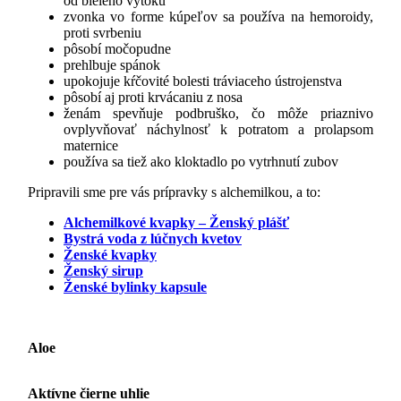
od bieleho výtoku
zvonka vo forme kúpeľov sa používa na hemoroidy,
proti svrbeniu
pôsobí močopudne
prehlbuje spánok
upokojuje kŕčovité bolesti tráviaceho ústrojenstva
pôsobí aj proti krvácaniu z nosa
ženám spevňuje podbruško, čo môže priaznivo
ovplyvňovať náchylnosť k potratom a prolapsom
maternice
používa sa tiež ako kloktadlo po vytrhnutí zubov
Pripravili sme pre vás prípravky s alchemilkou, a to:
Alchemilkové kvapky – Ženský plášť
Bystrá voda z lúčnych kvetov
Ženské kvapky
Ženský sirup
Ženské bylinky kapsule
Aloe
Aktívne čierne uhlie