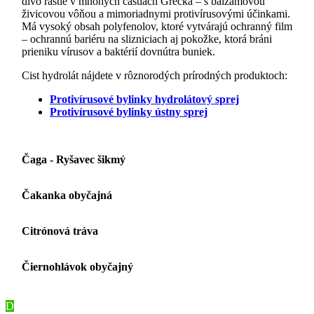
divo rastie v mnohých častiach Grécka – s balzamovou
živicovou vôňou a mimoriadnymi protivírusovými účinkami.
Má vysoký obsah polyfenolov, ktoré vytvárajú ochranný film
– ochrannú bariéru na slizniciach aj pokožke, ktorá bráni
prieniku vírusov a baktérií dovnútra buniek.
Cist hydrolát nájdete v rôznorodých prírodných produktoch:
Protivírusové bylinky hydrolátový sprej
Protivírusové bylinky ústny sprej
Čaga - Ryšavec šikmý
Čakanka obyčajná
Citrónová tráva
Čiernohlávok obyčajný
D