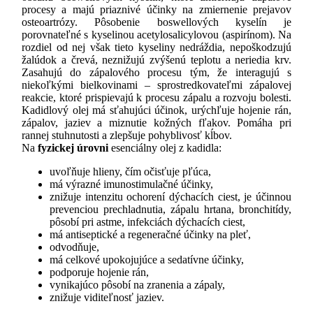
procesy a majú priaznivé účinky na zmiernenie prejavov
osteoartrózy. Pôsobenie boswellových kyselín je
porovnateľné s kyselinou acetylosalicylovou (aspirínom). Na
rozdiel od nej však tieto kyseliny nedráždia, nepoškodzujú
žalúdok a črevá, neznižujú zvýšenú teplotu a neriedia krv.
Zasahujú do zápalového procesu tým, že interagujú s
niekoľkými bielkovinami – sprostredkovateľmi zápalovej
reakcie, ktoré prispievajú k procesu zápalu a rozvoju bolesti.
Kadidlový olej má sťahujúci účinok, urýchľuje hojenie rán,
zápalov, jaziev a miznutie kožných fľakov. Pomáha pri
rannej stuhnutosti a zlepšuje pohyblivosť kĺbov.
Na
fyzickej úrovni
esenciálny olej z kadidla:
uvoľňuje hlieny, čím očisťuje pľúca,
má výrazné imunostimulačné účinky,
znižuje intenzitu ochorení dýchacích ciest, je účinnou
prevenciou prechladnutia, zápalu hrtana, bronchitídy,
pôsobí pri astme, infekciách dýchacích ciest,
má antiseptické a regeneračné účinky na pleť,
odvodňuje,
má celkové upokojujúce a sedatívne účinky,
podporuje hojenie rán,
vynikajúco pôsobí na zranenia a zápaly,
znižuje viditeľnosť jaziev.