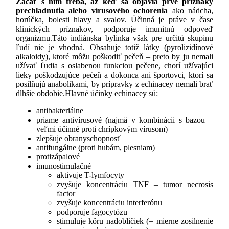
Začať s ním treba, až keď sa objavia prvé príznaky
prechladnutia alebo vírusového ochorenia
ako nádcha,
horúčka, bolesti hlavy a svalov. Účinná je práve v čase
klinických príznakov, podporuje imunitnú odpoveď
organizmu.Táto indiánska bylinka však pre určitú skupinu
ľudí nie je vhodná. Obsahuje totiž látky (pyrolizidínové
alkaloidy), ktoré môžu poškodiť pečeň – preto by ju nemali
užívať ľudia s oslabenou funkciou pečene, chorí užívajúci
lieky poškodzujúce pečeň a dokonca ani športovci, ktorí sa
posilňujú anabolikami, by prípravky z echinacey nemali brať
dlhšie obdobie.Hlavné účinky echinacey sú:
antibakteriálne
priame antivírusové (najmä v kombinácii s bazou –
veľmi účinné proti chrípkovým vírusom)
zlepšuje obranyschopnosť
antifungálne (proti hubám, plesniam)
protizápalové
imunostimulačné
aktivuje T-lymfocyty
zvyšuje koncentráciu TNF – tumor necrosis
factor
zvyšuje koncentráciu interferónu
podporuje fagocytózu
stimuluje kôru nadobličiek
(=
mierne zosilnenie