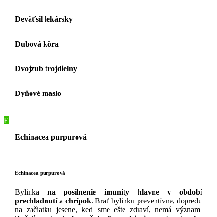
Deväťsil lekársky
Dubová kôra
Dvojzub trojdielny
Dyňové maslo
E
Echinacea purpurová
Echinacea purpurová
Bylinka
na posilnenie imunity hlavne v období
prechladnutí a chrípok
. Brať bylinku preventívne, dopredu
na začiatku jesene, keď sme ešte zdraví, nemá význam.