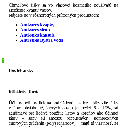
Chmeľové šišky sa vo vlasovej kozmetike používajú na
zlepšenie kvality vlasov.
Nájdete ho v rôznorodých prírodných produktoch:
Anti-stres kvapky
Anti-stres sirup
Anti-stres kapsule
Anti-stres Bystrá voda
I
Ibiš lekársky
Ibiš lekársky - Koreň
Účinný bylinný liek na podráždené sliznice – slizovité látky
v ňom obsiahnuté, ktorých obsah je medzi 6 a 10%, sú
zaujímavé pre liečivé použitie listov a koreňov ako účinnej
látky – slizy sú zmesou rozpustných, komplexných
cukrových zlúčenín (polysacharidov) – majú tú vlastnosť, že