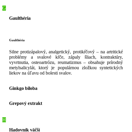
G
Gaulthéria
Gaulthéria
Silne protizápalový, analgetický, protikŕčový – na artritické
problémy a svalové kŕče, zápaly šliach, kontraktúry,
vyvrtnutia, osteoartrózu, reumatizmus – obsahuje prírodný
metylsalicylát, ktorý je populárnou zložkou syntetických
liekov na úľavu od bolesti svalov.
Ginkgo biloba
Grepový extrakt
H
Hadovník väčší