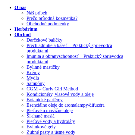
O nás
Náš príbeh
Prečo prírodná kozmetika?
Obchodné podmienky
Herbárium
Obchod
Darčekové balíčky
Prechladnutie a kašeľ – Praktický sprievodca
produktami
Imunita a obranyschopnosť – Praktický sprievodca
produktami
Bylinné mastičky
Krémy
Mydlá
Šampóny
CGM – Curly Girl Method
Kondicionéry, vlasové vody a oleje
Botanické parfémy
Esenciálne oleje do aromalampy/difuzéra
Pleťové a masážne oleje
Šľahané maslá
Pleťové vody a hydroláty
Bylinkové gély
Zubné pasty a ústne vody