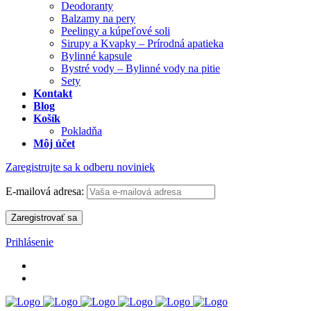
Deodoranty
Balzamy na pery
Peelingy a kúpeľové soli
Sirupy a Kvapky – Prírodná apatieka
Bylinné kapsule
Bystré vody – Bylinné vody na pitie
Sety
Kontakt
Blog
Košík
Pokladňa
Môj účet
Zaregistrujte sa k odberu noviniek
E-mailová adresa:
Prihlásenie