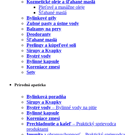
Kozmetické oleje a šľahané maslá
Pleťové a masážne oleje
Šľahané maslá
Bylinkové gély
Zubné pasty a ústne vody
Balzamy na pery
Deodoranty
Šľahané maslá
Peelingy a kúpeľové soli
Sirupy a Kvapky
Bystré vody
Bylinné kapsule
Koreniace zmesi
Sety
Prírodná apatieka
Bylinková poradňa
Sirupy a Kvapky
Bystré vody
– Bylinné vody na pitie
Bylinné kapsule
Koreniace zmesi
Prechladnutie a kašeľ
– Praktický sprievodca
produktami
Imunita
a obranyschopnosť – Praktický sprievodca