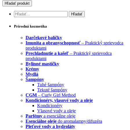
Prírodná kozmetika
Darčekové balíčky
Imunita a obranyschopnosť
– Praktický sprievodca
produktami
Prechladnutie a kašeľ
– Praktický sprievodca
produktami
Bylinné mastičky
Krémy
Mydlá
Šampóny
Tuhé šampóny
Tekuté šampóny
CGM
– Curly Girl Method
Kondicionéry, vlasové vody a oleje
Kondicionéry
Vlasové vody a oleje
Parfémy
a esenciálne oleje
Esenciálne oleje
do aromalampy/difuzéra
Pleťové vody a hydroláty