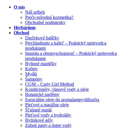
O nás
Náš príbeh
Prečo prírodná kozmetika?
Obchodné podmienky
Herbárium
Obchod
Darčekové balíčky
Prechladnutie a kašeľ – Praktický sprievodca
produktami
Imunita a obranyschopnosť – Praktický sprievodca
produktami
Bylinné mastičky
Krémy
Mydlá
Šampóny
CGM – Curly Girl Method
Kondicionéry, vlasové vody a oleje
Botanické parfémy
Esenciálne oleje do aromalampy/difuzéra
Pleťové a masážne oleje
Šľahané maslá
Pleťové vody a hydroláty
Bylinkové gély
Zubné pasty a ústne vody