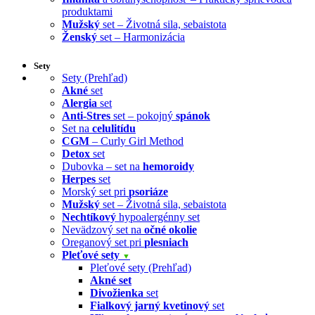
produktami
Mužský
set – Životná sila, sebaistota
Ženský
set – Harmonizácia
Sety
Sety (Prehľad)
Akné
set
Alergia
set
Anti-Stres
set – pokojný
spánok
Set na
celulitídu
CGM
– Curly Girl Method
Detox
set
Dubovka – set na
hemoroidy
Herpes
set
Morský set pri
psoriáze
Mužský
set – Životná sila, sebaistota
Nechtíkový
hypoalergénny set
Nevädzový set na
očné okolie
Oreganový set pri
plesniach
Pleťové sety
▼
Pleťové sety (Prehľad)
Akné set
Divožienka
set
Fialkový jarný kvetinový
set