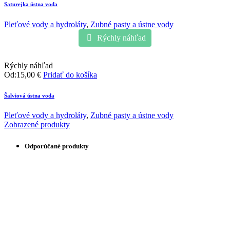
Saturejka ústna voda
Pleťové vody a hydroláty
,
Zubné pasty a ústne vody
Rýchly náhľad
Rýchly náhľad
Od:
15,00
€
Pridať do košíka
Šalviová ústna voda
Pleťové vody a hydroláty
,
Zubné pasty a ústne vody
Zobrazené produkty
Odporúčané produkty