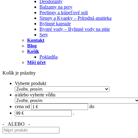
Deodoranty
Balzamy na pery
Peelingy a kúpeľové soli
Sirupy a Kvapky – Prírodná apatieka
Bylinné kapsule
Bystré vody – Bylinné vody na pitie
Sety
Kontakt
Blog
Košík
Pokladňa
Môj účet
Košík je prázdny
Vyberte produkt
a/alebo vyberte vôňu
cena od
do
.
- ALEBO -