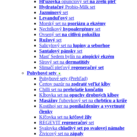
Hľuzovka
opunciový set
na zrelú pleť
Hydratačný
Probio-Milk set
Jazmínový
set
Levanduľový
set
Morský set na
psoriázu a ekzémy
Nechtíkový
hypoalergénny
set
Ovsený set
na citlivú pokožku
Ružový
set
Salicylový set na
lupiny a seborhoe
Santalový pánsky
set
Masť Sedem bylín na
atopický ekzém
Sírový set na
dermatitídy
Slimačí pleťový
regeneračný set
Pohybové sety
▼
Pohybové sety (Prehľad)
Čertov pazúr na
zodraté veľké kĺby
Chilli set na
prehriatie končatín
Kĺbovka set na
opuchy drobných kĺbov
Masážny
ľubovkový set na
chrbticu a kríže
Kostihoj ser na
pomliaždeniny a vyvrtnuté
členky
Kŕčovka set na
kŕčové žily
REGEVIT
regeneračný
set
Svalovka
chladivý set po svalovej námahe
Živicový set na
zápaly