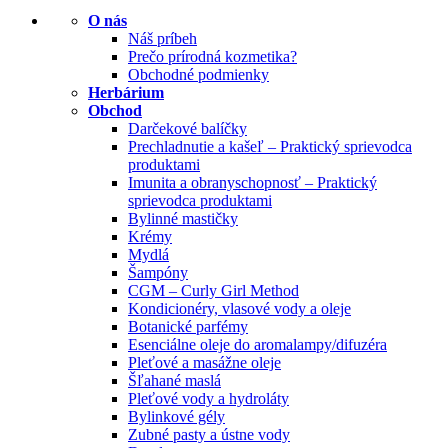
O nás
Náš príbeh
Prečo prírodná kozmetika?
Obchodné podmienky
Herbárium
Obchod
Darčekové balíčky
Prechladnutie a kašeľ – Praktický sprievodca
produktami
Imunita a obranyschopnosť – Praktický
sprievodca produktami
Bylinné mastičky
Krémy
Mydlá
Šampóny
CGM – Curly Girl Method
Kondicionéry, vlasové vody a oleje
Botanické parfémy
Esenciálne oleje do aromalampy/difuzéra
Pleťové a masážne oleje
Šľahané maslá
Pleťové vody a hydroláty
Bylinkové gély
Zubné pasty a ústne vody