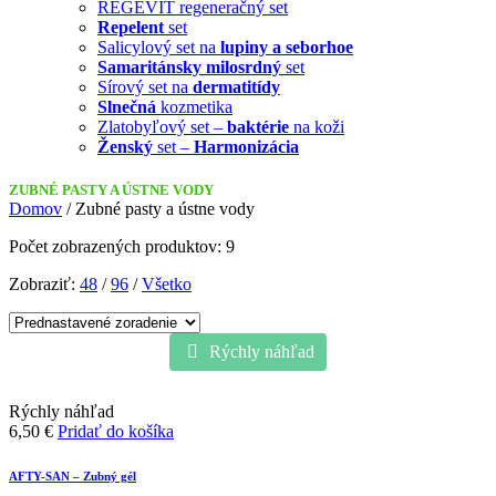
REGEVIT regeneračný set
Repelent
set
Salicylový set na
lupiny a seborhoe
Samaritánsky milosrdný
set
Sírový set na
dermatitídy
Slnečná
kozmetika
Zlatobyľový set –
baktérie
na koži
Ženský
set –
Harmonizácia
ZUBNÉ PASTY A ÚSTNE VODY
Domov
/ Zubné pasty a ústne vody
Počet zobrazených produktov: 9
Zobraziť:
48
/
96
/
Všetko
Rýchly náhľad
Rýchly náhľad
6,50
€
Pridať do košíka
AFTY-SAN – Zubný gél