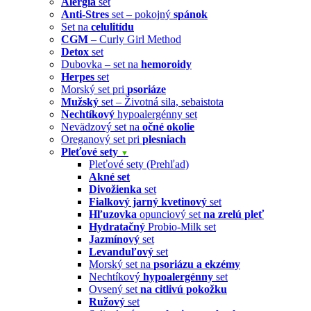
Alergia
set
Anti-Stres
set – pokojný
spánok
Set na
celulitídu
CGM
– Curly Girl Method
Detox
set
Dubovka – set na
hemoroidy
Herpes
set
Morský set pri
psoriáze
Mužský
set – Životná sila, sebaistota
Nechtíkový
hypoalergénny set
Nevädzový set na
očné okolie
Oreganový set pri
plesniach
Pleťové sety
▼
Pleťové sety (Prehľad)
Akné set
Divožienka
set
Fialkový jarný kvetinový
set
Hľuzovka
opunciový set
na zrelú pleť
Hydratačný
Probio-Milk set
Jazmínový
set
Levanduľový
set
Morský set na
psoriázu a ekzémy
Nechtíkový
hypoalergénny
set
Ovsený set
na citlivú pokožku
Ružový
set