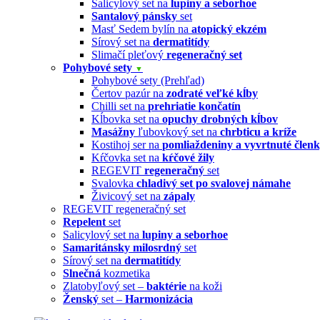
Salicylový set na
lupiny a seborhoe
Santalový pánsky
set
Masť Sedem bylín na
atopický ekzém
Sírový set na
dermatitídy
Slimačí pleťový
regeneračný set
Pohybové sety
▼
Pohybové sety (Prehľad)
Čertov pazúr na
zodraté veľké kĺby
Chilli set na
prehriatie končatín
Kĺbovka set na
opuchy drobných kĺbov
Masážny
ľubovkový set na
chrbticu a kríže
Kostihoj ser na
pomliaždeniny a vyvrtnuté člen
Kŕčovka set na
kŕčové žily
REGEVIT
regeneračný
set
Svalovka
chladivý set po svalovej námahe
Živicový set na
zápaly
REGEVIT regeneračný set
Repelent
set
Salicylový set na
lupiny a seborhoe
Samaritánsky milosrdný
set
Sírový set na
dermatitídy
Slnečná
kozmetika
Zlatobyľový set –
baktérie
na koži
Ženský
set –
Harmonizácia