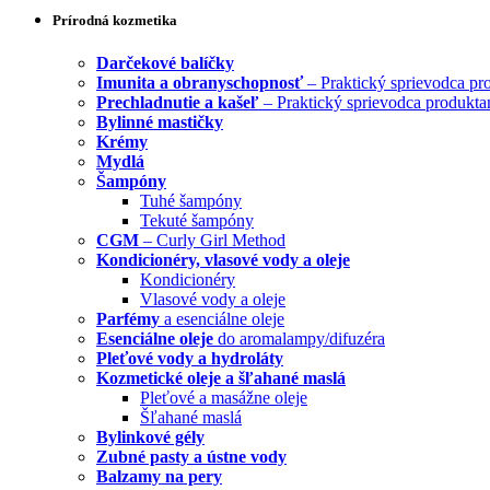
Prírodná kozmetika
Darčekové balíčky
Imunita a obranyschopnosť
– Praktický sprievodca pr
Prechladnutie a kašeľ
– Praktický sprievodca produkta
Bylinné mastičky
Krémy
Mydlá
Šampóny
Tuhé šampóny
Tekuté šampóny
CGM
– Curly Girl Method
Kondicionéry, vlasové vody a oleje
Kondicionéry
Vlasové vody a oleje
Parfémy
a esenciálne oleje
Esenciálne oleje
do aromalampy/difuzéra
Pleťové vody a hydroláty
Kozmetické oleje a šľahané maslá
Pleťové a masážne oleje
Šľahané maslá
Bylinkové gély
Zubné pasty a ústne vody
Balzamy na pery