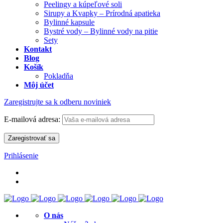
Peelingy a kúpeľové soli
Sirupy a Kvapky – Prírodná apatieka
Bylinné kapsule
Bystré vody – Bylinné vody na pitie
Sety
Kontakt
Blog
Košík
Pokladňa
Môj účet
Zaregistrujte sa k odberu noviniek
E-mailová adresa:
Prihlásenie
O nás