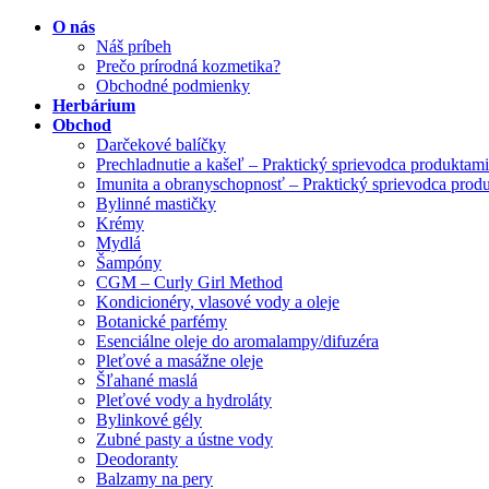
O nás
Náš príbeh
Prečo prírodná kozmetika?
Obchodné podmienky
Herbárium
Obchod
Darčekové balíčky
Prechladnutie a kašeľ – Praktický sprievodca produktami
Imunita a obranyschopnosť – Praktický sprievodca prod
Bylinné mastičky
Krémy
Mydlá
Šampóny
CGM – Curly Girl Method
Kondicionéry, vlasové vody a oleje
Botanické parfémy
Esenciálne oleje do aromalampy/difuzéra
Pleťové a masážne oleje
Šľahané maslá
Pleťové vody a hydroláty
Bylinkové gély
Zubné pasty a ústne vody
Deodoranty
Balzamy na pery