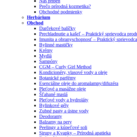
Náš príbeh
Prečo prírodná kozmetika?
Obchodné podmienky
Herbárium
Obchod
Darčekové balíčky
Prechladnutie a kašeľ – Praktický sprievodca pro
Imunita a obranyschopnosť – Praktický sprievodc
Bylinné mastičky
Krémy
Mydlá
Šampóny
CGM – Curly Girl Method
Kondicionéry, vlasové vody a oleje
Botanické parfémy
Esenciálne oleje do aromalampy/difuzéra
Pleťové a masážne oleje
Šľahané maslá
Pleťové vody a hydroláty
Bylinkové gély
Zubné pasty a ústne vody
Deodoranty
Balzamy na pery
Peelingy a kúpeľové soli
Sirupy a Kvapky – Prírodná apatieka