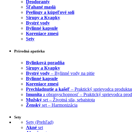
Deodoranty
Šľahané maslá
Peelingy a kúpeľové soli
Sirupy a Kvapky
Bystré vody
Bylinné kapsule
Koreniace zmesi
Sety
Prírodná apatieka
Bylinková poradňa
Sirupy a Kvapky
Bystré vody
– Bylinné vody na pitie
Bylinné kapsule
Koreniace zmesi
Prechladnutie a kašeľ
– Praktický sprievodca produkta
Imunita
a obranyschopnosť – Praktický sprievodca pro
Mužský
set – Životná sila, sebaistota
Ženský
set – Harmonizácia
Sety
Sety (Prehľad)
Akné
set