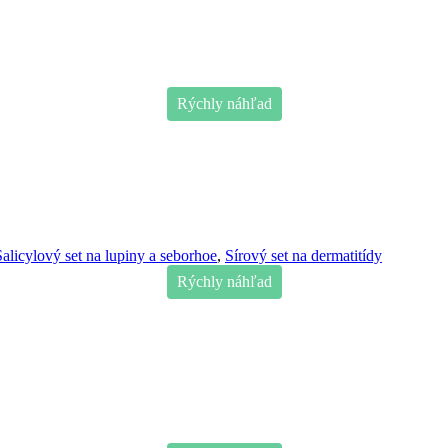
Rýchly náhľad
Salicylový set na lupiny a seborhoe
,
Sírový set na dermatitídy
Rýchly náhľad