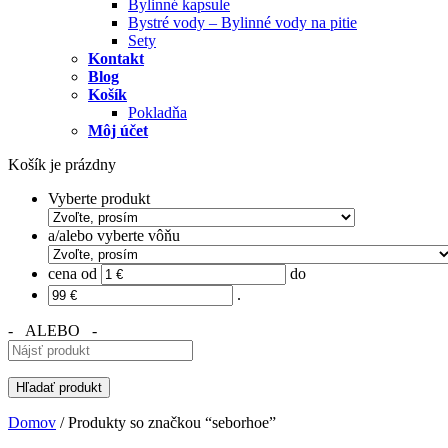
Bylinné kapsule
Bystré vody – Bylinné vody na pitie
Sety
Kontakt
Blog
Košík
Pokladňa
Môj účet
Košík je prázdny
Vyberte produkt
a/alebo vyberte vôňu
cena od
do
.
- ALEBO -
Domov
/ Produkty so značkou “seborhoe”