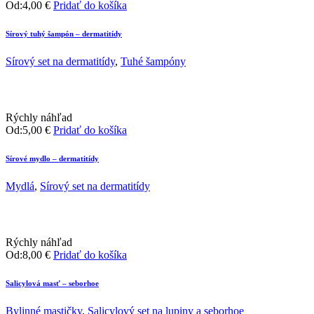
Od:
4,00
€
Pridať do košíka
Sírový tuhý šampón – dermatitídy
Sírový set na dermatitídy
,
Tuhé šampóny
Rýchly náhľad
Od:
5,00
€
Pridať do košíka
Sírové mydlo – dermatitídy
Mydlá
,
Sírový set na dermatitídy
Rýchly náhľad
Od:
8,00
€
Pridať do košíka
Salicylová masť – seborhoe
Bylinné mastičky
,
Salicylový set na lupiny a seborhoe