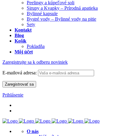
Peelingy a kúpeľové soli
Sirupy a Kvapky – Prírodná apatieka
Bylinné kapsule
Bystré vody – Bylinné vody na pitie
Sety
Kontakt
Blog
Košík
Pokladňa
Môj účet
Zaregistrujte sa k odberu noviniek
E-mailová adresa:
Prihlásenie
O nás