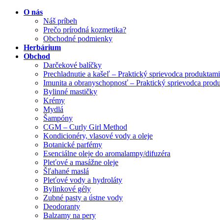
O nás
Náš príbeh
Prečo prírodná kozmetika?
Obchodné podmienky
Herbárium
Obchod
Darčekové balíčky
Prechladnutie a kašeľ – Praktický sprievodca produktami
Imunita a obranyschopnosť – Praktický sprievodca prod
Bylinné mastičky
Krémy
Mydlá
Šampóny
CGM – Curly Girl Method
Kondicionéry, vlasové vody a oleje
Botanické parfémy
Esenciálne oleje do aromalampy/difuzéra
Pleťové a masážne oleje
Šľahané maslá
Pleťové vody a hydroláty
Bylinkové gély
Zubné pasty a ústne vody
Deodoranty
Balzamy na pery