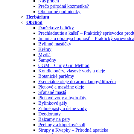
Náš príbeh
Prečo prírodná kozmetika?
Obchodné podmienky
Herbárium
Obchod
Darčekové balíčky
Prechladnutie a kašeľ – Praktický sprievodca pro
Imunita a obranyschopnosť – Praktický sprievodc
Bylinné mastičky
Krémy
Mydlá
Šampóny
CGM – Curly Girl Method
Kondicionéry, vlasové vody a oleje
Botanické parfémy
Esenciálne oleje do aromalampy/difuzéra
Pleťové a masážne oleje
Šľahané maslá
Pleťové vody a hydroláty
Bylinkové gély
Zubné pasty a ústne vody
Deodoranty
Balzamy na pery
Peelingy a kúpeľové soli
Sirupy a Kvapky – Prírodná apatieka