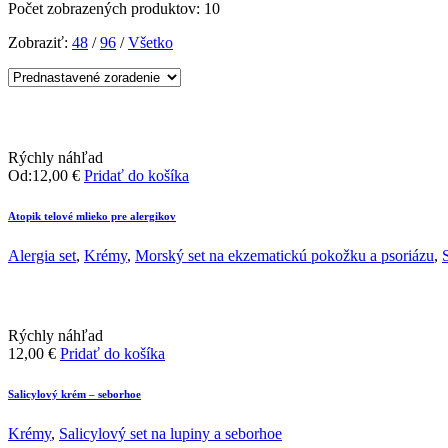
Počet zobrazených produktov: 10
Zobraziť:
48
/
96
/
Všetko
Rýchly náhľad
Od:
12,00
€
Pridať do košíka
Atopik telové mlieko pre alergikov
Alergia set
,
Krémy
,
Morský set na ekzematickú pokožku a psoriázu
,
Rýchly náhľad
12,00
€
Pridať do košíka
Salicylový krém – seborhoe
Krémy
,
Salicylový set na lupiny a seborhoe