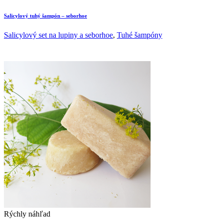
Salicylový tuhý šampón – seborhoe
Salicylový set na lupiny a seborhoe
,
Tuhé šampóny
Rýchly náhľad