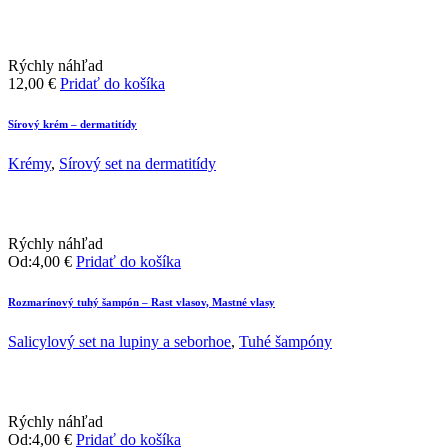
Rýchly náhľad
12,00
€
Pridať do košíka
Sírový krém – dermatitídy
Krémy
,
Sírový set na dermatitídy
Rýchly náhľad
Od:
4,00
€
Pridať do košíka
Rozmarínový tuhý šampón – Rast vlasov, Mastné vlasy
Salicylový set na lupiny a seborhoe
,
Tuhé šampóny
Rýchly náhľad
Od:
4,00
€
Pridať do košíka