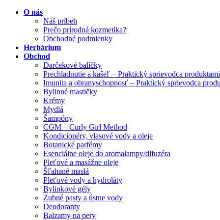
O nás
Náš príbeh
Prečo prírodná kozmetika?
Obchodné podmienky
Herbárium
Obchod
Darčekové balíčky
Prechladnutie a kašeľ – Praktický sprievodca produktami
Imunita a obranyschopnosť – Praktický sprievodca prod
Bylinné mastičky
Krémy
Mydlá
Šampóny
CGM – Curly Girl Method
Kondicionéry, vlasové vody a oleje
Botanické parfémy
Esenciálne oleje do aromalampy/difuzéra
Pleťové a masážne oleje
Šľahané maslá
Pleťové vody a hydroláty
Bylinkové gély
Zubné pasty a ústne vody
Deodoranty
Balzamy na pery