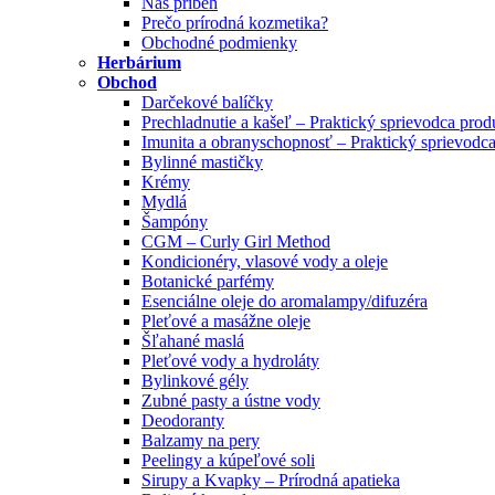
Náš príbeh
Prečo prírodná kozmetika?
Obchodné podmienky
Herbárium
Obchod
Darčekové balíčky
Prechladnutie a kašeľ – Praktický sprievodca pro
Imunita a obranyschopnosť – Praktický sprievodc
Bylinné mastičky
Krémy
Mydlá
Šampóny
CGM – Curly Girl Method
Kondicionéry, vlasové vody a oleje
Botanické parfémy
Esenciálne oleje do aromalampy/difuzéra
Pleťové a masážne oleje
Šľahané maslá
Pleťové vody a hydroláty
Bylinkové gély
Zubné pasty a ústne vody
Deodoranty
Balzamy na pery
Peelingy a kúpeľové soli
Sirupy a Kvapky – Prírodná apatieka