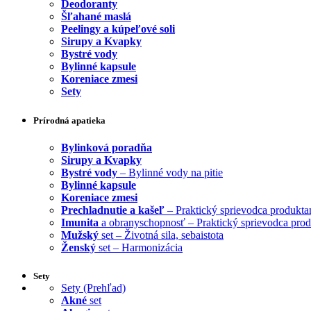
Deodoranty
Šľahané maslá
Peelingy a kúpeľové soli
Sirupy a Kvapky
Bystré vody
Bylinné kapsule
Koreniace zmesi
Sety
Prírodná apatieka
Bylinková poradňa
Sirupy a Kvapky
Bystré vody
– Bylinné vody na pitie
Bylinné kapsule
Koreniace zmesi
Prechladnutie a kašeľ
– Praktický sprievodca produkta
Imunita
a obranyschopnosť – Praktický sprievodca pro
Mužský
set – Životná sila, sebaistota
Ženský
set – Harmonizácia
Sety
Sety (Prehľad)
Akné
set