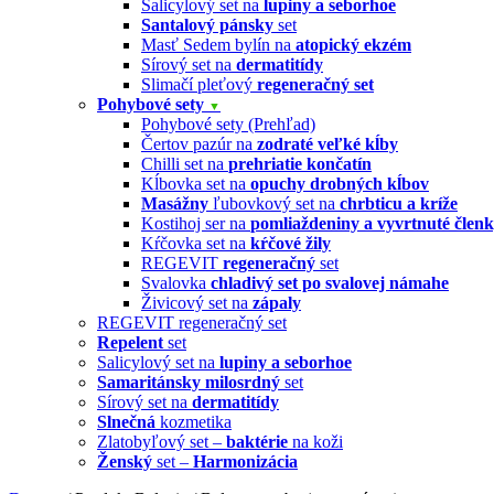
Salicylový set na
lupiny a seborhoe
Santalový pánsky
set
Masť Sedem bylín na
atopický ekzém
Sírový set na
dermatitídy
Slimačí pleťový
regeneračný set
Pohybové sety
▼
Pohybové sety (Prehľad)
Čertov pazúr na
zodraté veľké kĺby
Chilli set na
prehriatie končatín
Kĺbovka set na
opuchy drobných kĺbov
Masážny
ľubovkový set na
chrbticu a kríže
Kostihoj ser na
pomliaždeniny a vyvrtnuté člen
Kŕčovka set na
kŕčové žily
REGEVIT
regeneračný
set
Svalovka
chladivý set po svalovej námahe
Živicový set na
zápaly
REGEVIT regeneračný set
Repelent
set
Salicylový set na
lupiny a seborhoe
Samaritánsky milosrdný
set
Sírový set na
dermatitídy
Slnečná
kozmetika
Zlatobyľový set –
baktérie
na koži
Ženský
set –
Harmonizácia