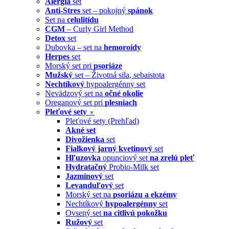
Alergia
set
Anti-Stres
set – pokojný
spánok
Set na
celulitídu
CGM
– Curly Girl Method
Detox
set
Dubovka – set na
hemoroidy
Herpes
set
Morský set pri
psoriáze
Mužský
set – Životná sila, sebaistota
Nechtíkový
hypoalergénny set
Nevädzový set na
očné okolie
Oreganový set pri
plesniach
Pleťové sety
▼
Pleťové sety (Prehľad)
Akné set
Divožienka
set
Fialkový jarný kvetinový
set
Hľuzovka
opunciový set
na zrelú pleť
Hydratačný
Probio-Milk set
Jazmínový
set
Levanduľový
set
Morský set na
psoriázu a ekzémy
Nechtíkový
hypoalergénny
set
Ovsený set
na citlivú pokožku
Ružový
set