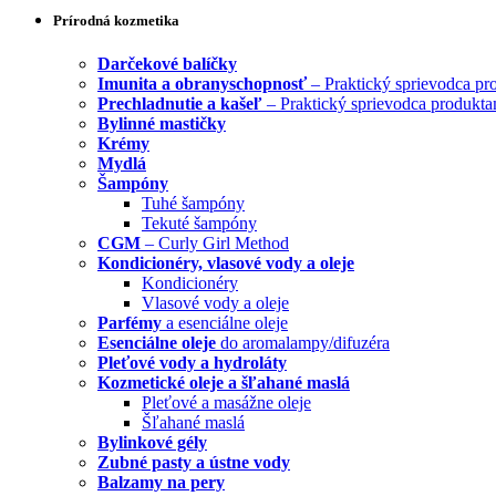
Prírodná kozmetika
Darčekové balíčky
Imunita a obranyschopnosť
– Praktický sprievodca pr
Prechladnutie a kašeľ
– Praktický sprievodca produkta
Bylinné mastičky
Krémy
Mydlá
Šampóny
Tuhé šampóny
Tekuté šampóny
CGM
– Curly Girl Method
Kondicionéry, vlasové vody a oleje
Kondicionéry
Vlasové vody a oleje
Parfémy
a esenciálne oleje
Esenciálne oleje
do aromalampy/difuzéra
Pleťové vody a hydroláty
Kozmetické oleje a šľahané maslá
Pleťové a masážne oleje
Šľahané maslá
Bylinkové gély
Zubné pasty a ústne vody
Balzamy na pery