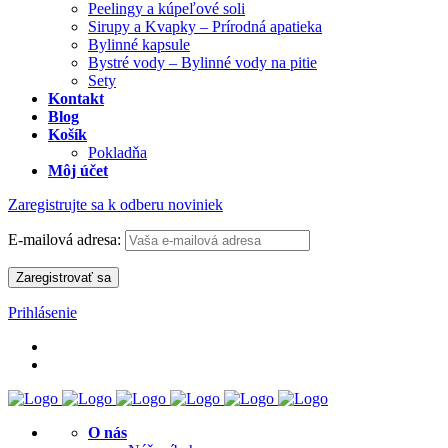
Peelingy a kúpeľové soli
Sirupy a Kvapky – Prírodná apatieka
Bylinné kapsule
Bystré vody – Bylinné vody na pitie
Sety
Kontakt
Blog
Košík
Pokladňa
Môj účet
Zaregistrujte sa k odberu noviniek
E-mailová adresa:
Prihlásenie
O nás