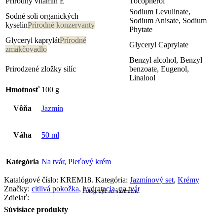
Prírodný vitamín E
Tocopherol
Sodium Levulinate,
Sodné soli organických
Sodium Anisate, Sodium
kyselín
Prírodné konzervanty
Phytate
Glyceryl kaprylát
Prírodné
Glyceryl Caprylate
zmäkčovadlo
Benzyl alcohol, Benzyl
Prirodzené zložky silíc
benzoate, Eugenol,
Linalool
Hmotnosť
100 g
Vôňa
Jazmín
Váha
50 ml
Kategória
Na tvár
,
Pleťový krém
Katalógové číslo:
KREM18
.
Kategória:
Jazmínový set
,
Krémy
Jazmínový krém
Značky:
citlivá pokožka
,
hydratacia
,
na tvár
Fotografie sú ilustračné
Zdielať:
Súvisiace produkty