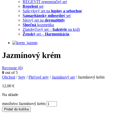
REGEVIT regeneračný set
Repelent
set
Salicylový set na
lupiny a seborhoe
Samaritánsky milosrdný
set
Sírový set na
dermatitídy
Slnečná
kozmetika
Zlatobyľový set –
baktérie
na koži
Ženský
set –
Harmonizácia
Jazmínový krém
Recenzie (
0
)
0
out of 5
Obchod
/
Sety
/
Pleťové sety
/
Jazmínový set
/ Jazmínový krém
12,00
€
Na sklade
množstvo Jazmínový krém
Pridať do košíka