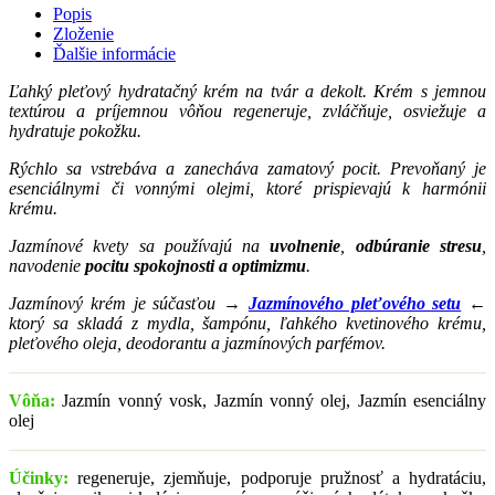
Popis
Zloženie
Ďalšie informácie
Ľahký pleťový hydratačný krém na tvár a dekolt.
Krém s jemnou
textúrou a príjemnou vôňou regeneruje, zvláčňuje, osviežuje a
hydratuje pokožku.
Rýchlo sa vstrebáva a zanecháva zamatový pocit. Prevoňaný je
esenciálnymi či vonnými olejmi, ktoré prispievajú k harmónii
krému.
Jazmínové kvety sa používajú na
uvolnenie
,
odbúranie stresu
,
navodenie
pocitu spokojnosti a optimizmu
.
Jazmínový krém je súčasťou →
Jazmínového pleťového setu
←
ktorý sa skladá z mydla, šampónu, ľahkého kvetinového krému,
pleťového oleja, deodorantu a jazmínových parfémov.
Vôňa:
Jazmín vonný vosk, Jazmín vonný olej, Jazmín esenciálny
olej
Účinky:
regeneruje, zjemňuje, podporuje pružnosť a hydratáciu,