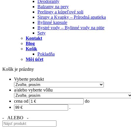
Deodoranty
Balzamy na pery
Peelingy a kúpeľové soli
Sirupy a Kvapky – Prírodná apatieka
Bylinné kapsule
Bystré vody – Bylinné vody na pitie
Sety
Kontakt
Blog
Košík
Pokladňa
Môj účet
Košík je prázdny
Vyberte produkt
a/alebo vyberte vôňu
cena od
do
.
- ALEBO -