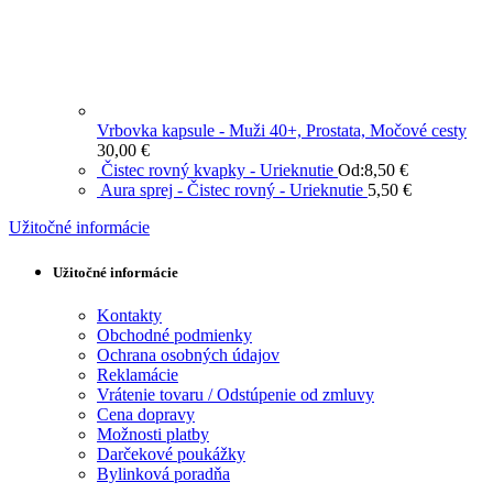
Vrbovka kapsule - Muži 40+, Prostata, Močové cesty
30,00
€
Čistec rovný kvapky - Urieknutie
Od:
8,50
€
Aura sprej - Čistec rovný - Urieknutie
5,50
€
Užitočné informácie
Užitočné informácie
Kontakty
Obchodné podmienky
Ochrana osobných údajov
Reklamácie
Vrátenie tovaru / Odstúpenie od zmluvy
Cena dopravy
Možnosti platby
Darčekové poukážky
Bylinková poradňa