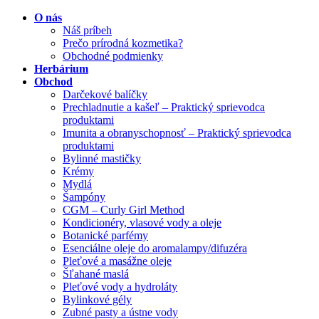
O nás
Náš príbeh
Prečo prírodná kozmetika?
Obchodné podmienky
Herbárium
Obchod
Darčekové balíčky
Prechladnutie a kašeľ – Praktický sprievodca
produktami
Imunita a obranyschopnosť – Praktický sprievodca
produktami
Bylinné mastičky
Krémy
Mydlá
Šampóny
CGM – Curly Girl Method
Kondicionéry, vlasové vody a oleje
Botanické parfémy
Esenciálne oleje do aromalampy/difuzéra
Pleťové a masážne oleje
Šľahané maslá
Pleťové vody a hydroláty
Bylinkové gély
Zubné pasty a ústne vody