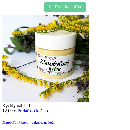
Rýchly náhľad
Rýchly náhľad
12,00
€
Pridať do košíka
Zlatobyľový krém – baktérie na koži