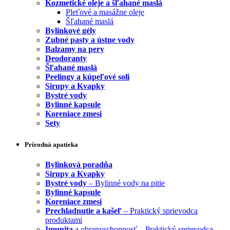
Kozmetické oleje a šľahané maslá
Pleťové a masážne oleje
Šľahané maslá
Bylinkové gély
Zubné pasty a ústne vody
Balzamy na pery
Deodoranty
Šľahané maslá
Peelingy a kúpeľové soli
Sirupy a Kvapky
Bystré vody
Bylinné kapsule
Koreniace zmesi
Sety
Prírodná apatieka
Bylinková poradňa
Sirupy a Kvapky
Bystré vody
– Bylinné vody na pitie
Bylinné kapsule
Koreniace zmesi
Prechladnutie a kašeľ
– Praktický sprievodca
produktami
Imunita
a obranyschopnosť – Praktický sprievodca