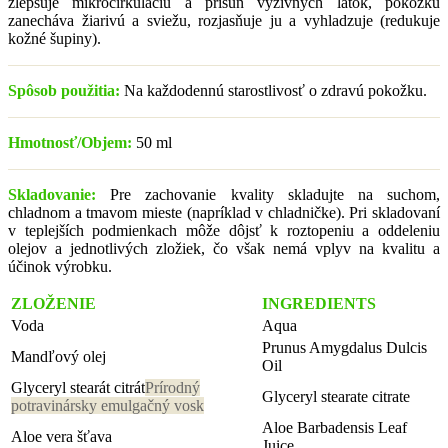
zlepšuje mikrocirkuláciu a prísun výživných látok, pokožku
zanecháva žiarivú a sviežu, rozjasňuje ju a vyhladzuje (redukuje
kožné šupiny).
Spôsob použitia:
Na každodennú starostlivosť o zdravú pokožku.
Hmotnosť/Objem:
50 ml
Skladovanie:
Pre zachovanie kvality skladujte na suchom,
chladnom a tmavom mieste (napríklad v chladničke). Pri skladovaní
v teplejších podmienkach môže dôjsť k roztopeniu a oddeleniu
olejov a jednotlivých zložiek, čo však nemá vplyv na kvalitu a
účinok výrobku.
ZLOŽENIE
INGREDIENTS
Voda
Aqua
Prunus Amygdalus Dulcis
Mandľový olej
Oil
Glyceryl stearát citrát
Prírodný
Glyceryl stearate citrate
potravinársky emulgačný vosk
Aloe Barbadensis Leaf
Aloe vera šťava
Juice