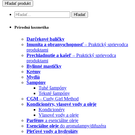
Prírodná kozmetika
Darčekové balíčky
Imunita a obranyschopnosť
– Praktický sprievodca
produktami
Prechladnutie a kašeľ
– Praktický sprievodca
produktami
Bylinné mastičky
Krémy
Mydlá
Šampóny
Tuhé šampóny
Tekuté šampóny
CGM
– Curly Girl Method
Kondicionéry, vlasové vody a oleje
Kondicionéry
Vlasové vody a oleje
Parfémy
a esenciálne oleje
Esenciálne oleje
do aromalampy/difuzéra
Pleťové vody a hydroláty