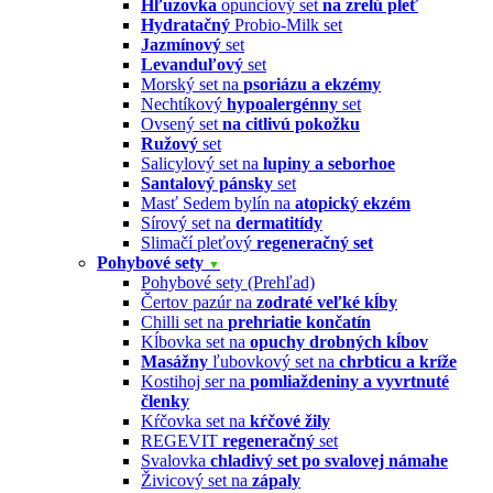
Hľuzovka
opunciový set
na zrelú pleť
Hydratačný
Probio-Milk set
Jazmínový
set
Levanduľový
set
Morský set na
psoriázu a ekzémy
Nechtíkový
hypoalergénny
set
Ovsený set
na citlivú pokožku
Ružový
set
Salicylový set na
lupiny a seborhoe
Santalový pánsky
set
Masť Sedem bylín na
atopický ekzém
Sírový set na
dermatitídy
Slimačí pleťový
regeneračný set
Pohybové sety
▼
Pohybové sety (Prehľad)
Čertov pazúr na
zodraté veľké kĺby
Chilli set na
prehriatie končatín
Kĺbovka set na
opuchy drobných kĺbov
Masážny
ľubovkový set na
chrbticu a kríže
Kostihoj ser na
pomliaždeniny a vyvrtnuté
členky
Kŕčovka set na
kŕčové žily
REGEVIT
regeneračný
set
Svalovka
chladivý set po svalovej námahe
Živicový set na
zápaly