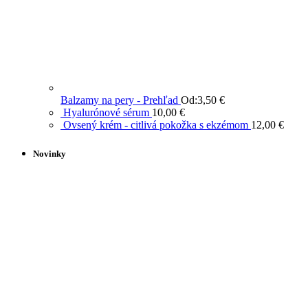
Balzamy na pery - Prehľad
Od:
3,50
€
Hyalurónové sérum
10,00
€
Ovsený krém - citlivá pokožka s ekzémom
12,00
€
Novinky