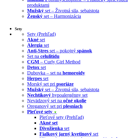
produktami
Mužský
set – Životná sila, sebaistota
Ženský
set – Harmonizácia
Sety
Sety (Prehľad)
Akné
set
Alergia
set
Anti-Stres
set – pokojný
spánok
Set na
celulitídu
CGM
– Curly Girl Method
Detox
set
Dubovka – set na
hemoroidy
Herpes
set
Morský set pri
psoriáze
Mužský
set – Životná sila, sebaistota
Nechtíkový
hypoalergénny set
Nevädzový set na
očné okolie
Oreganový set pri
plesniach
Pleťové sety
▼
Pleťové sety (Prehľad)
Akné set
Divožienka
set
Fialkový jarný kvetinový
set