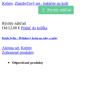
Krémy
,
Zlatobyľový set - baktérie na koži
Rýchly náhľad
Rýchly náhľad
Od:
12,00
€
Pridať do košíka
Kúzlo bylín – Bylinkový krém na ruky a nohy
Alergia set
,
Krémy
Zobrazené produkty
Odporúčané produkty