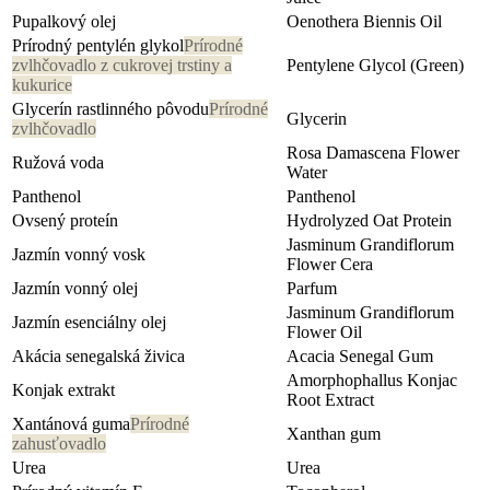
Pupalkový olej
Oenothera Biennis Oil
Prírodný pentylén glykol
Prírodné
zvlhčovadlo z cukrovej trstiny a
Pentylene Glycol (Green)
kukurice
Glycerín rastlinného pôvodu
Prírodné
Glycerin
zvlhčovadlo
Rosa Damascena Flower
Ružová voda
Water
Panthenol
Panthenol
Ovsený proteín
Hydrolyzed Oat Protein
Jasminum Grandiflorum
Jazmín vonný vosk
Flower Cera
Jazmín vonný olej
Parfum
Jasminum Grandiflorum
Jazmín esenciálny olej
Flower Oil
Akácia senegalská živica
Acacia Senegal Gum
Amorphophallus Konjac
Konjak extrakt
Root Extract
Xantánová guma
Prírodné
Xanthan gum
zahusťovadlo
Urea
Urea