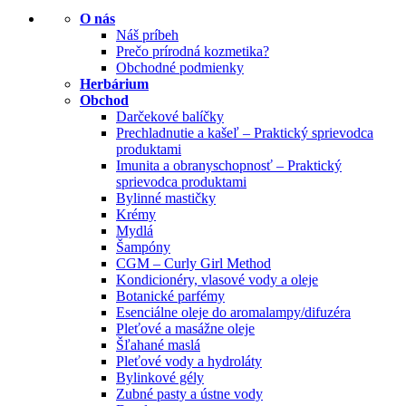
O nás
Náš príbeh
Prečo prírodná kozmetika?
Obchodné podmienky
Herbárium
Obchod
Darčekové balíčky
Prechladnutie a kašeľ – Praktický sprievodca
produktami
Imunita a obranyschopnosť – Praktický
sprievodca produktami
Bylinné mastičky
Krémy
Mydlá
Šampóny
CGM – Curly Girl Method
Kondicionéry, vlasové vody a oleje
Botanické parfémy
Esenciálne oleje do aromalampy/difuzéra
Pleťové a masážne oleje
Šľahané maslá
Pleťové vody a hydroláty
Bylinkové gély
Zubné pasty a ústne vody