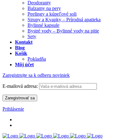
Deodoranty
Balzamy na pery
Peelingy a kúpeľové soli
Sirupy a Kvapky – Prírodná apatieka
Bylinné kapsule
Bystré vody – Bylinné vody na pitie
Sety
Kontakt
Blog
Košík
Pokladňa
Môj účet
Zaregistrujte sa k odberu noviniek
E-mailová adresa:
Prihlásenie