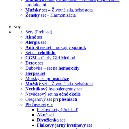
produktami
Mužský
set – Životná sila, sebaistota
Ženský
set – Harmonizácia
Sety
Sety (Prehľad)
Akné
set
Alergia
set
Anti-Stres
set – pokojný
spánok
Set na
celulitídu
CGM
– Curly Girl Method
Detox
set
Dubovka – set na
hemoroidy
Herpes
set
Morský set pri
psoriáze
Mužský
set – Životná sila, sebaistota
Nechtíkový
hypoalergénny set
Nevädzový set na
očné okolie
Oreganový set pri
plesniach
Pleťové sety
▼
Pleťové sety (Prehľad)
Akné set
Divožienka
set
Fialkový jarný kvetinový
set