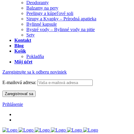
Deodoranty
Balzamy na pery
Peelingy a kúpeľové soli
Sirupy a Kvapky – Prírodná apatieka
Bylinné kapsule
Bystré vody – Bylinné vody na pitie
Sety
Kontakt
Blog
Košík
Pokladňa
Môj účet
Zaregistrujte sa k odberu noviniek
E-mailová adresa:
Prihlásenie