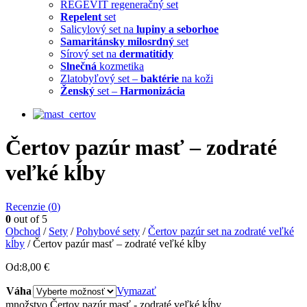
REGEVIT regeneračný set
Repelent
set
Salicylový set na
lupiny a seborhoe
Samaritánsky milosrdný
set
Sírový set na
dermatitídy
Slnečná
kozmetika
Zlatobyľový set –
baktérie
na koži
Ženský
set –
Harmonizácia
Čertov pazúr masť – zodraté
veľké kĺby
Recenzie (
0
)
0
out of 5
Obchod
/
Sety
/
Pohybové sety
/
Čertov pazúr set na zodraté veľké
kĺby
/ Čertov pazúr masť – zodraté veľké kĺby
Od:
8,00
€
Váha
Vymazať
množstvo Čertov pazúr masť - zodraté veľké kĺby