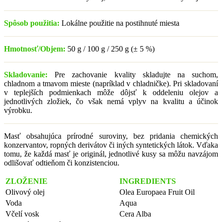
Spôsob použitia:
Lokálne použitie na postihnuté miesta
Hmotnosť/Objem:
50 g / 100 g / 250 g (± 5 %)
Skladovanie:
Pre zachovanie kvality skladujte na suchom,
chladnom a tmavom mieste (napríklad v chladničke). Pri skladovaní
v teplejších podmienkach môže dôjsť k oddeleniu olejov a
jednotlivých zložiek, čo však nemá vplyv na kvalitu a účinok
výrobku.
Masť obsahujúca prírodné suroviny, bez pridania chemických
konzervantov, ropných derivátov či iných syntetických látok. Vďaka
tomu, že každá masť je originál, jednotlivé kusy sa môžu navzájom
odlišovať odtieňom či konzistenciou.
ZLOŽENIE
INGREDIENTS
Olivový olej
Olea Europaea Fruit Oil
Voda
Aqua
Včelí vosk
Cera Alba