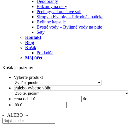
Deodoranty
Balzamy na pery
Peelingy a kúpeľové soli
Sirupy a Kvapky – Prírodná apatieka
Bylinné kapsule
Bystré vody – Bylinné vody na pitie
Sety
Kontakt
Blog
Košík
Pokladňa
Môj účet
Košík je prázdny
Vyberte produkt
a/alebo vyberte vôňu
cena od
do
.
- ALEBO -