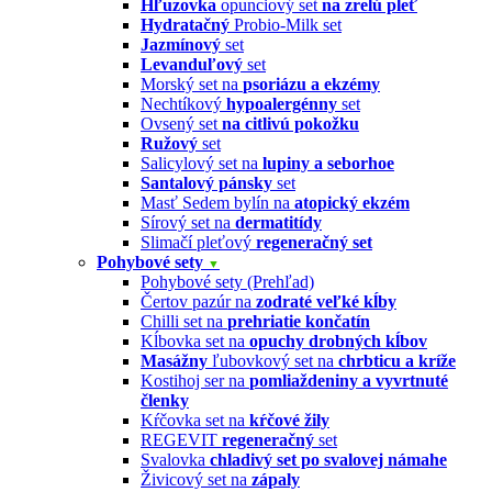
Hľuzovka
opunciový set
na zrelú pleť
Hydratačný
Probio-Milk set
Jazmínový
set
Levanduľový
set
Morský set na
psoriázu a ekzémy
Nechtíkový
hypoalergénny
set
Ovsený set
na citlivú pokožku
Ružový
set
Salicylový set na
lupiny a seborhoe
Santalový pánsky
set
Masť Sedem bylín na
atopický ekzém
Sírový set na
dermatitídy
Slimačí pleťový
regeneračný set
Pohybové sety
▼
Pohybové sety (Prehľad)
Čertov pazúr na
zodraté veľké kĺby
Chilli set na
prehriatie končatín
Kĺbovka set na
opuchy drobných kĺbov
Masážny
ľubovkový set na
chrbticu a kríže
Kostihoj ser na
pomliaždeniny a vyvrtnuté
členky
Kŕčovka set na
kŕčové žily
REGEVIT
regeneračný
set
Svalovka
chladivý set po svalovej námahe
Živicový set na
zápaly