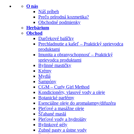
O nás
Náš príbeh
Prečo prírodná kozmetika?
Obchodné podmienky
Herbárium
Obchod
Darčekové balíčky
Prechladnutie a kašeľ – Praktický sprievodca
produktami
Imunita a obranyschopnosť – Praktický
sprievodca produktami
Bylinné mastičky
Krémy
Mydlá
Šampóny
CGM – Curly Girl Method
Kondicionéry, vlasové vody a oleje
Botanické parfémy
Esenciálne oleje do aromalampy/difuzéra
Pleťové a masážne oleje
Šľahané maslá
Pleťové vody a hydroláty
Bylinkové gély
Zubné pasty a ústne vody