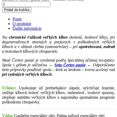
Pridať do košíka
Popis
O produkte
Ďalšie informácie
Na
chronické ťažkosti veľkých kĺbov
(kolená, bedrové kĺby), pri
degeneratívnych zmenách a prejavoch v poškodených veľkých
kĺboch a v oblasti chrbta (osteoartróze) – pri
opotrebovaní, zodratí
a bolestiach kĺbových chrupaviek.
Masť Čertov pazúr je vyrobená podľa špeciálnej účinnej receptúry.
Spolu s gélom je súčasťou →
Setu Čertov pazúr
←
Odporúčame
tieto prípravky používať spolu – krok za krokom – tvoria ucelený rad
pri vydratých veľkých kĺboch
.
Účinky:
Upokojuje už prebiehajúce zápaly, urýchľuje hojenie,
znižuje kĺbovú bolesť veľkých kĺbov, stuhnutosť, svalové spazmy,
zlepšuje stabilitu veľkých kĺbov a napomáha spomaleniu progresie
poškodenia chrupavky.
Vôňa:
Gaultéria esenciálny olej, Palma ružová esenciálny olej