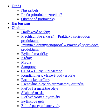
O nás
Náš príbeh
Prečo prírodná kozmetika?
Obchodné podmienky
Herbárium
Obchod
Darčekové balíčky
Prechladnutie a kašeľ – Praktický sprievodca
produktami
Imunita a obranyschopnosť – Praktický sprievodca
produktami
Bylinné mastičky
Krémy
Mydlá
Šampóny
CGM – Curly Girl Method
Kondicionéry, vlasové vody a oleje
Botanické parfémy
Esenciálne oleje do aromalampy/difuzéra
Pleťové a masážne oleje
Šľahané maslá
Pleťové vody a hydroláty
Bylinkové gély
Zubné pasty a ústne vody