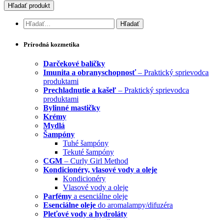
Prírodná kozmetika
Darčekové balíčky
Imunita a obranyschopnosť
– Praktický sprievodca
produktami
Prechladnutie a kašeľ
– Praktický sprievodca
produktami
Bylinné mastičky
Krémy
Mydlá
Šampóny
Tuhé šampóny
Tekuté šampóny
CGM
– Curly Girl Method
Kondicionéry, vlasové vody a oleje
Kondicionéry
Vlasové vody a oleje
Parfémy
a esenciálne oleje
Esenciálne oleje
do aromalampy/difuzéra
Pleťové vody a hydroláty