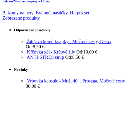
Balzam/Masť na herpesy a kútiky
Balzamy na pery
,
Bylinné mastičky
,
Herpes set
Zobrazené produkty
Odporúčané produkty
Žihľava koreň kvapky - Močové cesty, Detox
Od:
8,50
€
Kŕčovka gél - Kŕčové žily
Od:
10,00
€
ANTI-STRES sirup
Od:
8,50
€
Novinky
Vrbovka kapsule - Muži 40+, Prostata, Močové cesty
30,00
€