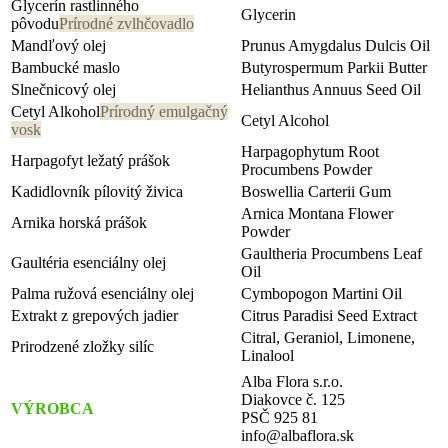
Glycerín rastlinného
Glycerin
pôvodu
Prírodné zvlhčovadlo
Mandľový olej
Prunus Amygdalus Dulcis Oil
Bambucké maslo
Butyrospermum Parkii Butter
Slnečnicový olej
Helianthus Annuus Seed Oil
Cetyl Alkohol
Prírodný emulgačný
Cetyl Alcohol
vosk
Harpagophytum Root
Harpagofyt ležatý prášok
Procumbens Powder
Kadidlovník pílovitý živica
Boswellia Carterii Gum
Arnica Montana Flower
Arnika horská prášok
Powder
Gaultheria Procumbens Leaf
Gaultéria esenciálny olej
Oil
Palma ružová esenciálny olej
Cymbopogon Martini Oil
Extrakt z grepových jadier
Citrus Paradisi Seed Extract
Citral, Geraniol, Limonene,
Prirodzené zložky silíc
Linalool
Alba Flora s.r.o.
Diakovce č. 125
VÝROBCA
PSČ 925 81
info@albaflora.sk