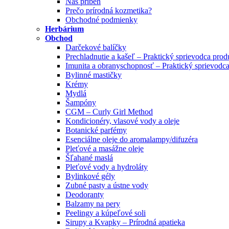
Náš príbeh
Prečo prírodná kozmetika?
Obchodné podmienky
Herbárium
Obchod
Darčekové balíčky
Prechladnutie a kašeľ – Praktický sprievodca pro
Imunita a obranyschopnosť – Praktický sprievodc
Bylinné mastičky
Krémy
Mydlá
Šampóny
CGM – Curly Girl Method
Kondicionéry, vlasové vody a oleje
Botanické parfémy
Esenciálne oleje do aromalampy/difuzéra
Pleťové a masážne oleje
Šľahané maslá
Pleťové vody a hydroláty
Bylinkové gély
Zubné pasty a ústne vody
Deodoranty
Balzamy na pery
Peelingy a kúpeľové soli
Sirupy a Kvapky – Prírodná apatieka