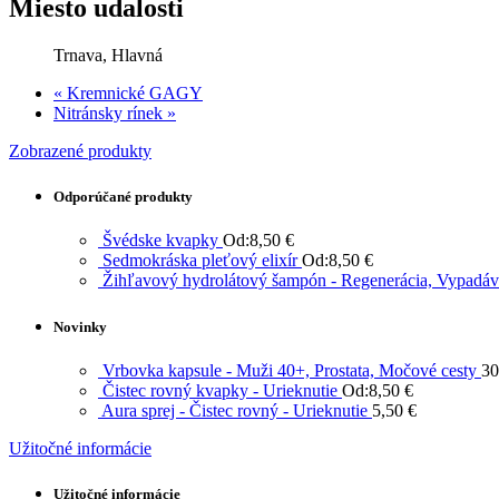
Miesto udalosti
Trnava, Hlavná
«
Kremnické GAGY
Nitránsky rínek
»
Zobrazené produkty
Odporúčané produkty
Švédske kvapky
Od:
8,50
€
Sedmokráska pleťový elixír
Od:
8,50
€
Žihľavový hydrolátový šampón - Regenerácia, Vypadáv
Novinky
Vrbovka kapsule - Muži 40+, Prostata, Močové cesty
30
Čistec rovný kvapky - Urieknutie
Od:
8,50
€
Aura sprej - Čistec rovný - Urieknutie
5,50
€
Užitočné informácie
Užitočné informácie