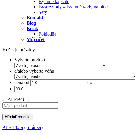
Bylinné kapsule
Bystré vody – Bylinné vody na pitie
Sety
Kontakt
Blog
Košík
Pokladňa
Môj účet
Košík je prázdny
Vyberte produkt
a/alebo vyberte vôňu
cena od
do
.
- ALEBO -
Alba Flora
/
Stránka
/