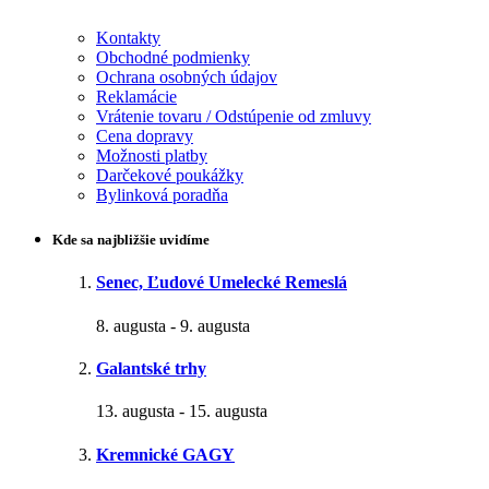
Kontakty
Obchodné podmienky
Ochrana osobných údajov
Reklamácie
Vrátenie tovaru / Odstúpenie od zmluvy
Cena dopravy
Možnosti platby
Darčekové poukážky
Bylinková poradňa
Kde sa najbližšie uvidíme
Senec, Ľudové Umelecké Remeslá
8. augusta
-
9. augusta
Galantské trhy
13. augusta
-
15. augusta
Kremnické GAGY