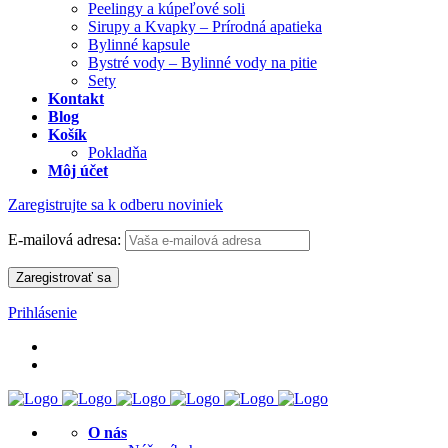
Peelingy a kúpeľové soli
Sirupy a Kvapky – Prírodná apatieka
Bylinné kapsule
Bystré vody – Bylinné vody na pitie
Sety
Kontakt
Blog
Košík
Pokladňa
Môj účet
Zaregistrujte sa k odberu noviniek
E-mailová adresa:
Prihlásenie
O nás