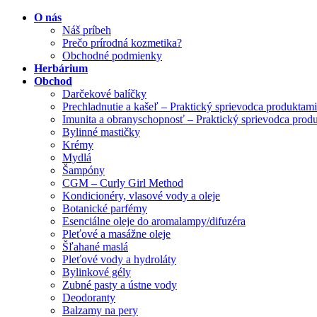
O nás
Náš príbeh
Prečo prírodná kozmetika?
Obchodné podmienky
Herbárium
Obchod
Darčekové balíčky
Prechladnutie a kašeľ – Praktický sprievodca produktami
Imunita a obranyschopnosť – Praktický sprievodca prod
Bylinné mastičky
Krémy
Mydlá
Šampóny
CGM – Curly Girl Method
Kondicionéry, vlasové vody a oleje
Botanické parfémy
Esenciálne oleje do aromalampy/difuzéra
Pleťové a masážne oleje
Šľahané maslá
Pleťové vody a hydroláty
Bylinkové gély
Zubné pasty a ústne vody
Deodoranty
Balzamy na pery