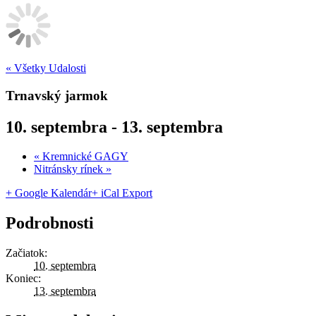
« Všetky Udalosti
Trnavský jarmok
10. septembra
-
13. septembra
«
Kremnické GAGY
Nitránsky rínek
»
+ Google Kalendár
+ iCal Export
Podrobnosti
Začiatok:
10. septembra
Koniec:
13. septembra