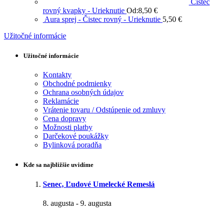
Čistec
rovný kvapky - Urieknutie
Od:
8,50
€
Aura sprej - Čistec rovný - Urieknutie
5,50
€
Užitočné informácie
Užitočné informácie
Kontakty
Obchodné podmienky
Ochrana osobných údajov
Reklamácie
Vrátenie tovaru / Odstúpenie od zmluvy
Cena dopravy
Možnosti platby
Darčekové poukážky
Bylinková poradňa
Kde sa najbližšie uvidíme
Senec, Ľudové Umelecké Remeslá
8. augusta
-
9. augusta