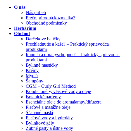
O nás
Náš príbeh
Prečo prírodná kozmetika?
Obchodné podmienky
Herbárium
Obchod
Darčekové balíčky
Prechladnutie a kašeľ – Praktický sprievodca
produktami
Imunita a obranyschopnosť – Praktický sprievodca
produktami
Bylinné mastičky
Krémy
Mydlá
Šampóny
CGM – Curly Girl Method
Kondicionéry, vlasové vody a oleje
Botanické parfémy
Esenciálne oleje do aromalampy/difuzéra
Pleťové a masážne oleje
Šľahané maslá
Pleťové vody a hydroláty
Bylinkové gély
Zubné pasty a ústne vody