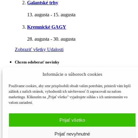
Galantské trhy
13. augusta
-
15. augusta
Kremnické GAGY
28. augusta
-
30. augusta
Zobraziť všetky Udalosti
Chcem odoberať novinky
Meno a priezvisko
Informácie o súboroch cookies
E-mail*
Používame cookies, aby sme prispôsobili obsah vašim potrebám, priniesli vám lepší
zážitok z našich stránok, vyhodnotili ich návštevnosť či zapracovali na našom
marketingu. Kliknutím na „Prijať všetko“ vyjadrujete súhlas s ich umiestnením vo
vašom zariadení.
© 2016 - 2026 | Alba Flora - Prírodná kozmetika a apatieka | Alba
Flora s.r.o., Diakovce č. 125, PSČ 925 81, info@albaflora.sk
Prijať všetko
Prijať nevyhnutné