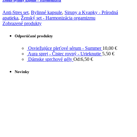
Ženské bylinky kapsule – Harmonizácia
Anti-Stres set
,
Bylinné kapsule
,
Sirupy a Kvapky - Prírodná
apatieka
,
Ženský set - Harmonizácia orgamizmu
Zobrazené produkty
Odporúčané produkty
Osviežujúce pleťové sérum - Summer
10,00
€
Aura sprej - Čistec rovný - Urieknutie
5,50
€
Dámske sprchové gély
Od:
6,50
€
Novinky