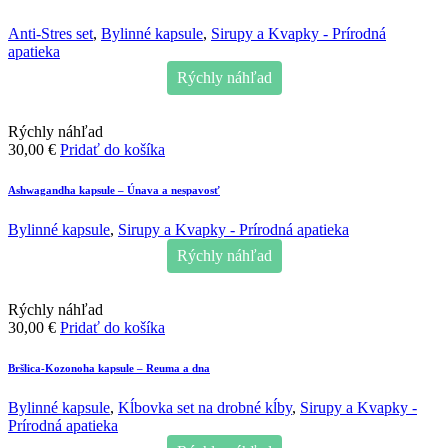
Anti-Stres set
,
Bylinné kapsule
,
Sirupy a Kvapky - Prírodná
apatieka
Rýchly náhľad
Rýchly náhľad
30,00
€
Pridať do košíka
Ashwagandha kapsule – Únava a nespavosť
Bylinné kapsule
,
Sirupy a Kvapky - Prírodná apatieka
Rýchly náhľad
Rýchly náhľad
30,00
€
Pridať do košíka
Bršlica-Kozonoha kapsule – Reuma a dna
Bylinné kapsule
,
Kĺbovka set na drobné kĺby
,
Sirupy a Kvapky -
Prírodná apatieka