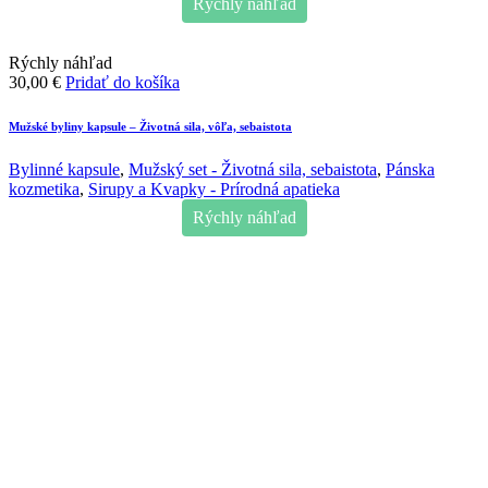
Rýchly náhľad
Rýchly náhľad
30,00
€
Pridať do košíka
Mužské byliny kapsule – Životná sila, vôľa, sebaistota
Bylinné kapsule
,
Mužský set - Životná sila, sebaistota
,
Pánska
kozmetika
,
Sirupy a Kvapky - Prírodná apatieka
Rýchly náhľad