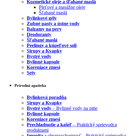
Kozmetické oleje a šľahané maslá
Pleťové a masážne oleje
Šľahané maslá
Bylinkové gély
Zubné pasty a ústne vody
Balzamy na pery
Deodoranty
Šľahané maslá
Peelingy a kúpeľové soli
Sirupy a Kvapky
Bystré vody
Bylinné kapsule
Koreniace zmesi
Sety
Prírodná apatieka
Bylinková poradňa
Sirupy a Kvapky
Bystré vody
– Bylinné vody na pitie
Bylinné kapsule
Koreniace zmesi
Prechladnutie a kašeľ
– Praktický sprievodca
produktami
Imunita
a obranyschopnosť – Praktický sprievodca