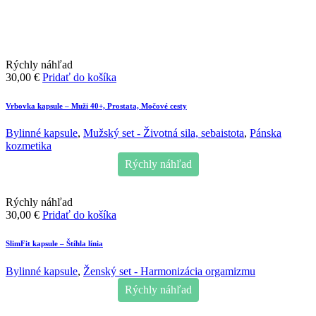
Rýchly náhľad
30,00
€
Pridať do košíka
Vrbovka kapsule – Muži 40+, Prostata, Močové cesty
Bylinné kapsule
,
Mužský set - Životná sila, sebaistota
,
Pánska
kozmetika
Rýchly náhľad
Rýchly náhľad
30,00
€
Pridať do košíka
SlimFit kapsule – Štíhla línia
Bylinné kapsule
,
Ženský set - Harmonizácia orgamizmu
Rýchly náhľad