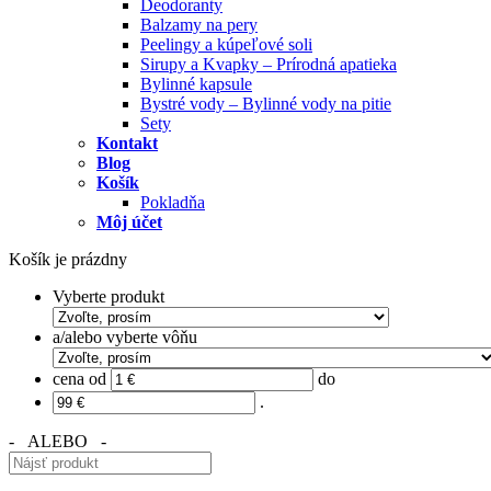
Deodoranty
Balzamy na pery
Peelingy a kúpeľové soli
Sirupy a Kvapky – Prírodná apatieka
Bylinné kapsule
Bystré vody – Bylinné vody na pitie
Sety
Kontakt
Blog
Košík
Pokladňa
Môj účet
Košík je prázdny
Vyberte produkt
a/alebo vyberte vôňu
cena od
do
.
- ALEBO -