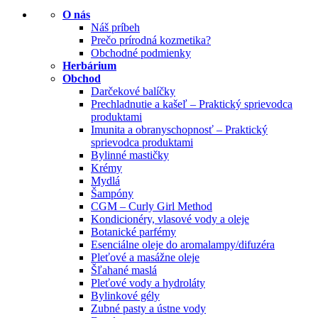
O nás
Náš príbeh
Prečo prírodná kozmetika?
Obchodné podmienky
Herbárium
Obchod
Darčekové balíčky
Prechladnutie a kašeľ – Praktický sprievodca
produktami
Imunita a obranyschopnosť – Praktický
sprievodca produktami
Bylinné mastičky
Krémy
Mydlá
Šampóny
CGM – Curly Girl Method
Kondicionéry, vlasové vody a oleje
Botanické parfémy
Esenciálne oleje do aromalampy/difuzéra
Pleťové a masážne oleje
Šľahané maslá
Pleťové vody a hydroláty
Bylinkové gély
Zubné pasty a ústne vody