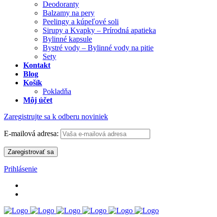
Deodoranty
Balzamy na pery
Peelingy a kúpeľové soli
Sirupy a Kvapky – Prírodná apatieka
Bylinné kapsule
Bystré vody – Bylinné vody na pitie
Sety
Kontakt
Blog
Košík
Pokladňa
Môj účet
Zaregistrujte sa k odberu noviniek
E-mailová adresa:
Prihlásenie