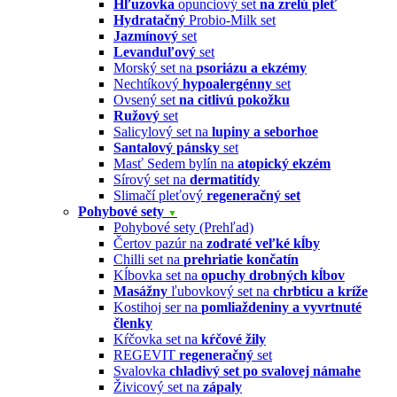
Hľuzovka
opunciový set
na zrelú pleť
Hydratačný
Probio-Milk set
Jazmínový
set
Levanduľový
set
Morský set na
psoriázu a ekzémy
Nechtíkový
hypoalergénny
set
Ovsený set
na citlivú pokožku
Ružový
set
Salicylový set na
lupiny a seborhoe
Santalový pánsky
set
Masť Sedem bylín na
atopický ekzém
Sírový set na
dermatitídy
Slimačí pleťový
regeneračný set
Pohybové sety
▼
Pohybové sety (Prehľad)
Čertov pazúr na
zodraté veľké kĺby
Chilli set na
prehriatie končatín
Kĺbovka set na
opuchy drobných kĺbov
Masážny
ľubovkový set na
chrbticu a kríže
Kostihoj ser na
pomliaždeniny a vyvrtnuté
členky
Kŕčovka set na
kŕčové žily
REGEVIT
regeneračný
set
Svalovka
chladivý set po svalovej námahe
Živicový set na
zápaly