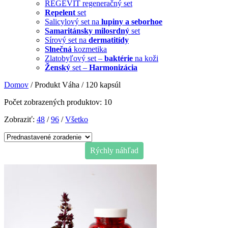
REGEVIT regeneračný set
Repelent
set
Salicylový set na
lupiny a seborhoe
Samaritánsky milosrdný
set
Sírový set na
dermatitídy
Slnečná
kozmetika
Zlatobyľový set –
baktérie
na koži
Ženský
set –
Harmonizácia
Domov
/ Produkt Váha / 120 kapsúl
Počet zobrazených produktov: 10
Zobraziť:
48
/
96
/
Všetko
Rýchly náhľad