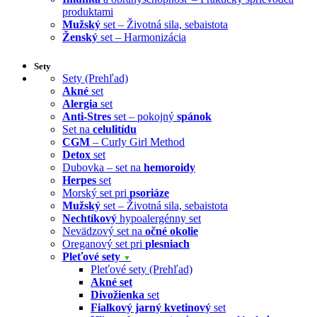
produktami
Mužský
set – Životná sila, sebaistota
Ženský
set – Harmonizácia
Sety
Sety (Prehľad)
Akné
set
Alergia
set
Anti-Stres
set – pokojný
spánok
Set na
celulitídu
CGM
– Curly Girl Method
Detox
set
Dubovka – set na
hemoroidy
Herpes
set
Morský set pri
psoriáze
Mužský
set – Životná sila, sebaistota
Nechtíkový
hypoalergénny set
Nevädzový set na
očné okolie
Oreganový set pri
plesniach
Pleťové sety
▼
Pleťové sety (Prehľad)
Akné set
Divožienka
set
Fialkový jarný kvetinový
set