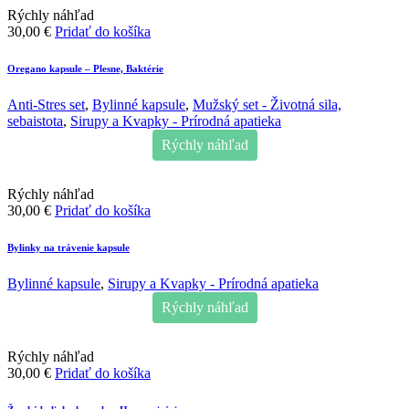
Rýchly náhľad
30,00
€
Pridať do košíka
Oregano kapsule – Plesne, Baktérie
Anti-Stres set
,
Bylinné kapsule
,
Mužský set - Životná sila,
sebaistota
,
Sirupy a Kvapky - Prírodná apatieka
Rýchly náhľad
Rýchly náhľad
30,00
€
Pridať do košíka
Bylinky na trávenie kapsule
Bylinné kapsule
,
Sirupy a Kvapky - Prírodná apatieka
Rýchly náhľad
Rýchly náhľad
30,00
€
Pridať do košíka