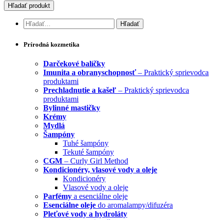
Prírodná kozmetika
Darčekové balíčky
Imunita a obranyschopnosť
– Praktický sprievodca
produktami
Prechladnutie a kašeľ
– Praktický sprievodca
produktami
Bylinné mastičky
Krémy
Mydlá
Šampóny
Tuhé šampóny
Tekuté šampóny
CGM
– Curly Girl Method
Kondicionéry, vlasové vody a oleje
Kondicionéry
Vlasové vody a oleje
Parfémy
a esenciálne oleje
Esenciálne oleje
do aromalampy/difuzéra
Pleťové vody a hydroláty