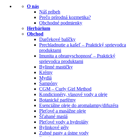
O nás
Náš príbeh
Prečo prírodná kozmetika?
Obchodné podmienky
Herbárium
Obchod
Darčekové balíčky
Prechladnutie a kašeľ – Praktický sprievodca
produktami
Imunita a obranyschopnosť – Praktický
sprievodca produktami
Bylinné mastičky
Krémy
Mydlá
Šampóny
CGM – Curly Girl Method
Kondicionéry, vlasové vody a oleje
Botanické parfémy
Esenciálne oleje do aromalampy/difuzéra
Pleťové a masážne oleje
Šľahané maslá
Pleťové vody a hydroláty
Bylinkové gély
Zubné pasty a ústne vody