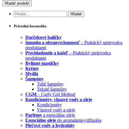
Prírodná kozmetika
Darčekové balíčky
Imunita a obranyschopnosť
– Praktický sprievodca
produktami
Prechladnutie a kašeľ
– Praktický sprievodca
produktami
Bylinné mastičky
Krémy
Mydlá
Šampóny
Tuhé šampóny
Tekuté šampóny
CGM
– Curly Girl Method
Kondicionéry, vlasové vody a oleje
Kondicionéry
Vlasové vody a oleje
Parfémy
a esenciálne oleje
Esenciálne oleje
do aromalampy/difuzéra
Pleťové vody a hydroláty