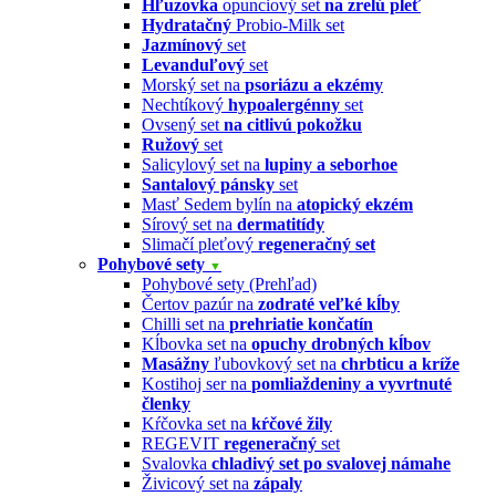
Hľuzovka
opunciový set
na zrelú pleť
Hydratačný
Probio-Milk set
Jazmínový
set
Levanduľový
set
Morský set na
psoriázu a ekzémy
Nechtíkový
hypoalergénny
set
Ovsený set
na citlivú pokožku
Ružový
set
Salicylový set na
lupiny a seborhoe
Santalový pánsky
set
Masť Sedem bylín na
atopický ekzém
Sírový set na
dermatitídy
Slimačí pleťový
regeneračný set
Pohybové sety
▼
Pohybové sety (Prehľad)
Čertov pazúr na
zodraté veľké kĺby
Chilli set na
prehriatie končatín
Kĺbovka set na
opuchy drobných kĺbov
Masážny
ľubovkový set na
chrbticu a kríže
Kostihoj ser na
pomliaždeniny a vyvrtnuté
členky
Kŕčovka set na
kŕčové žily
REGEVIT
regeneračný
set
Svalovka
chladivý set po svalovej námahe
Živicový set na
zápaly