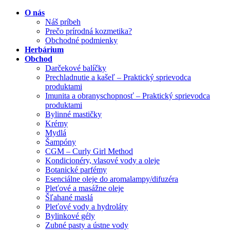
O nás
Náš príbeh
Prečo prírodná kozmetika?
Obchodné podmienky
Herbárium
Obchod
Darčekové balíčky
Prechladnutie a kašeľ – Praktický sprievodca
produktami
Imunita a obranyschopnosť – Praktický sprievodca
produktami
Bylinné mastičky
Krémy
Mydlá
Šampóny
CGM – Curly Girl Method
Kondicionéry, vlasové vody a oleje
Botanické parfémy
Esenciálne oleje do aromalampy/difuzéra
Pleťové a masážne oleje
Šľahané maslá
Pleťové vody a hydroláty
Bylinkové gély
Zubné pasty a ústne vody