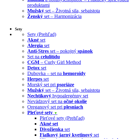
produktami
Mužský
set – Životná sila, sebaistota
Ženský
set – Harmonizácia
Sety
Sety (Prehľad)
Akné
set
Alergia
set
Anti-Stres
set – pokojný
spánok
Set na
celulitídu
CGM
– Curly Girl Method
Detox
set
Dubovka – set na
hemoroidy
Herpes
set
Morský set pri
psoriáze
Mužský
set – Životná sila, sebaistota
Nechtíkový
hypoalergénny set
Nevädzový set na
očné okolie
Oreganový set pri
plesniach
Pleťové sety
▼
Pleťové sety (Prehľad)
Akné set
Divožienka
set
Fialkový jarný kvetinový
set