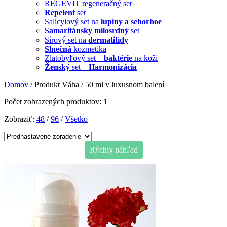
REGEVIT regeneračný set
Repelent
set
Salicylový set na
lupiny a seborhoe
Samaritánsky milosrdný
set
Sírový set na
dermatitídy
Slnečná
kozmetika
Zlatobyľový set –
baktérie
na koži
Ženský
set –
Harmonizácia
Domov
/ Produkt Váha / 50 ml v luxusnom balení
Počet zobrazených produktov: 1
Zobraziť:
48
/
96
/
Všetko
Rýchly náhľad