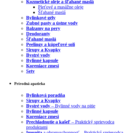
Kozmetické oleje a šľahané maslá
Pleťové a masážne oleje
Šľahané maslá
Bylinkové gély
Zubné pasty a ústne vody
Balzamy na pery
Deodoranty
Šľahané maslá
Peelingy a kúpeľové soli
Sirupy a Kvapky
Bystré vody
Bylinné kapsule
Koreniace zmesi
Sety
Prírodná apatieka
Bylinková poradňa
Sirupy a Kvapky
Bystré vody
– Bylinné vody na pitie
Bylinné kapsule
Koreniace zmesi
Prechladnutie a kašeľ
– Praktický sprievodca
produktami
Imunita
a obranyschopnosť – Praktický sprievodca