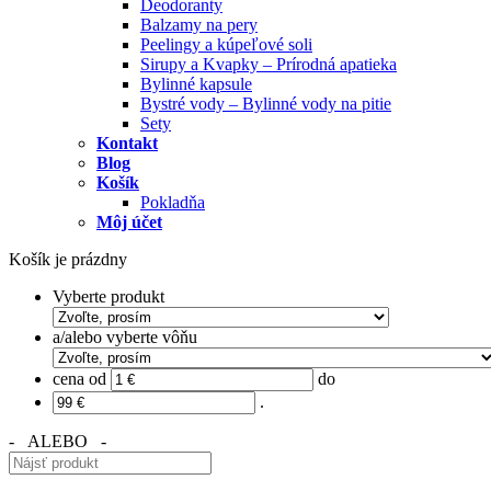
Deodoranty
Balzamy na pery
Peelingy a kúpeľové soli
Sirupy a Kvapky – Prírodná apatieka
Bylinné kapsule
Bystré vody – Bylinné vody na pitie
Sety
Kontakt
Blog
Košík
Pokladňa
Môj účet
Košík je prázdny
Vyberte produkt
a/alebo vyberte vôňu
cena od
do
.
- ALEBO -