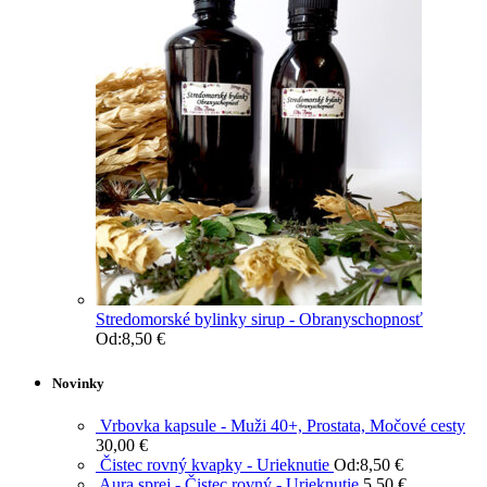
Stredomorské bylinky sirup - Obranyschopnosť
Od:
8,50
€
Novinky
Vrbovka kapsule - Muži 40+, Prostata, Močové cesty
30,00
€
Čistec rovný kvapky - Urieknutie
Od:
8,50
€
Aura sprej - Čistec rovný - Urieknutie
5,50
€