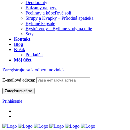
Deodoranty
Balzamy na pery
Peelingy a kúpeľové soli
Sirupy a Kvapky – Prírodná apatieka
Bylinné kapsule
Bystré vody – Bylinné vody na pitie
Sety
Kontakt
Blog
Košík
Pokladňa
Môj účet
Zaregistrujte sa k odberu noviniek
E-mailová adresa:
Prihlásenie