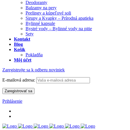
Deodoranty
Balzamy na pery
Peelingy a kúpeľové soli
Sirupy a Kvapky – Prírodná apatieka
Bylinné kapsule
Bystré vody – Bylinné vody na pitie
Sety
Kontakt
Blog
Košík
Pokladňa
Môj účet
Zaregistrujte sa k odberu noviniek
E-mailová adresa:
Prihlásenie