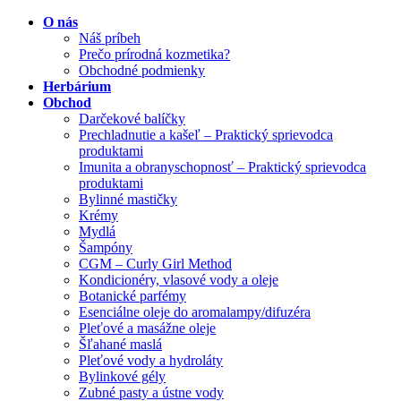
O nás
Náš príbeh
Prečo prírodná kozmetika?
Obchodné podmienky
Herbárium
Obchod
Darčekové balíčky
Prechladnutie a kašeľ – Praktický sprievodca
produktami
Imunita a obranyschopnosť – Praktický sprievodca
produktami
Bylinné mastičky
Krémy
Mydlá
Šampóny
CGM – Curly Girl Method
Kondicionéry, vlasové vody a oleje
Botanické parfémy
Esenciálne oleje do aromalampy/difuzéra
Pleťové a masážne oleje
Šľahané maslá
Pleťové vody a hydroláty
Bylinkové gély
Zubné pasty a ústne vody