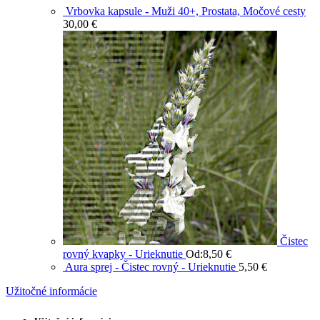
Vrbovka kapsule - Muži 40+, Prostata, Močové cesty
30,00
€
Čistec
rovný kvapky - Urieknutie
Od:
8,50
€
Aura sprej - Čistec rovný - Urieknutie
5,50
€
Užitočné informácie