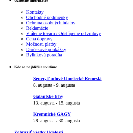
Užitočné informácie
Kontakty
Obchodné podmienky
Ochrana osobných údajov
Reklamácie
Vrátenie tovaru / Odstúpenie od zmluvy
Cena dopravy
Možnosti platby
Darčekové poukážky
Bylinková poradňa
Kde sa najbližšie uvidíme
Senec, Ľudové Umelecké Remeslá
8. augusta
-
9. augusta
Galantské trhy
13. augusta
-
15. augusta
Kremnické GAGY
28. augusta
-
30. augusta
Zobraziť všetky Udalosti