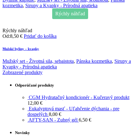
kozmetika
,
Sirupy a Kvapky - Prírodná apatieka
Rýchly náhľad
Rýchly náhľad
Od:
8,50
€
Pridať do košíka
Mužské byliny – kvapky
Mužský set - Životná sila, sebaistota
,
Pánska kozmetika
,
Sirupy a
Kvapky - Prírodná apatieka
Zobrazené produkty
Odporúčané produkty
CGM Hydratačný kondicionér - Kučeravý produkt
12,00
€
Eukalyptová masť - Uľahčenie dýchania - pre
dospelých
8,00
€
AFTY-SAN - Zubný gél
6,50
€
Novinky