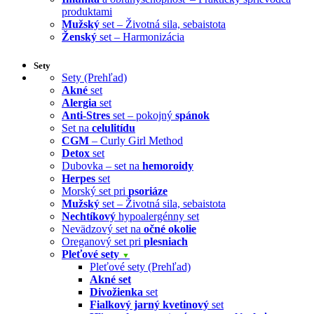
produktami
Mužský
set – Životná sila, sebaistota
Ženský
set – Harmonizácia
Sety
Sety (Prehľad)
Akné
set
Alergia
set
Anti-Stres
set – pokojný
spánok
Set na
celulitídu
CGM
– Curly Girl Method
Detox
set
Dubovka – set na
hemoroidy
Herpes
set
Morský set pri
psoriáze
Mužský
set – Životná sila, sebaistota
Nechtíkový
hypoalergénny set
Nevädzový set na
očné okolie
Oreganový set pri
plesniach
Pleťové sety
▼
Pleťové sety (Prehľad)
Akné set
Divožienka
set
Fialkový jarný kvetinový
set