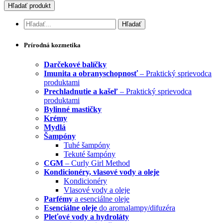
Prírodná kozmetika
Darčekové balíčky
Imunita a obranyschopnosť
– Praktický sprievodca
produktami
Prechladnutie a kašeľ
– Praktický sprievodca
produktami
Bylinné mastičky
Krémy
Mydlá
Šampóny
Tuhé šampóny
Tekuté šampóny
CGM
– Curly Girl Method
Kondicionéry, vlasové vody a oleje
Kondicionéry
Vlasové vody a oleje
Parfémy
a esenciálne oleje
Esenciálne oleje
do aromalampy/difuzéra
Pleťové vody a hydroláty