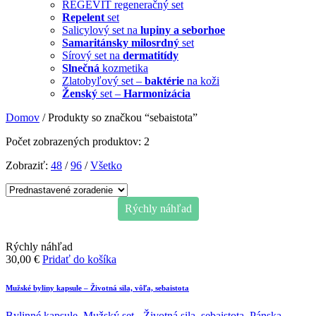
REGEVIT regeneračný set
Repelent
set
Salicylový set na
lupiny a seborhoe
Samaritánsky milosrdný
set
Sírový set na
dermatitídy
Slnečná
kozmetika
Zlatobyľový set –
baktérie
na koži
Ženský
set –
Harmonizácia
Domov
/ Produkty so značkou “sebaistota”
Počet zobrazených produktov: 2
Zobraziť:
48
/
96
/
Všetko
Rýchly náhľad
Rýchly náhľad
30,00
€
Pridať do košíka
Mužské byliny kapsule – Životná sila, vôľa, sebaistota
Bylinné kapsule
,
Mužský set - Životná sila, sebaistota
,
Pánska