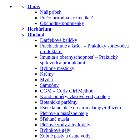
O nás
Náš príbeh
Prečo prírodná kozmetika?
Obchodné podmienky
Herbárium
Obchod
Darčekové balíčky
Prechladnutie a kašeľ – Praktický sprievodca
produktami
Imunita a obranyschopnosť – Praktický
sprievodca produktami
Bylinné mastičky
Krémy
Mydlá
Šampóny
CGM – Curly Girl Method
Kondicionéry, vlasové vody a oleje
Botanické parfémy
Esenciálne oleje do aromalampy/difuzéra
Pleťové a masážne oleje
Šľahané maslá
Pleťové vody a hydroláty
Bylinkové gély
Zubné pasty a ústne vody