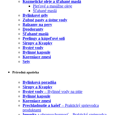
Kozmetické oleje a šľahané maslá
Pleťové a masážne oleje
Šľahané maslá
Bylinkové gély
Zubné pasty a ústne vody
Balzamy na pery
Deodoranty
Šľahané maslá
Peelingy a kúpeľové soli
Sirupy a Kvapky
Bystré vody
Bylinné kapsule
Koreniace zmesi
Sety
Prírodná apatieka
Bylinková poradňa
Sirupy a Kvapky
Bystré vody
– Bylinné vody na pitie
Bylinné kapsule
Koreniace zmesi
Prechladnutie a kašeľ
– Praktický sprievodca
produktami
Imunita
a obranyschopnosť – Praktický sprievodca