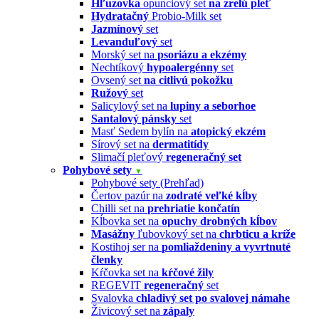
Hľuzovka
opunciový set
na zrelú pleť
Hydratačný
Probio-Milk set
Jazmínový
set
Levanduľový
set
Morský set na
psoriázu a ekzémy
Nechtíkový
hypoalergénny
set
Ovsený set
na citlivú pokožku
Ružový
set
Salicylový set na
lupiny a seborhoe
Santalový pánsky
set
Masť Sedem bylín na
atopický ekzém
Sírový set na
dermatitídy
Slimačí pleťový
regeneračný set
Pohybové sety
▼
Pohybové sety (Prehľad)
Čertov pazúr na
zodraté veľké kĺby
Chilli set na
prehriatie končatín
Kĺbovka set na
opuchy drobných kĺbov
Masážny
ľubovkový set na
chrbticu a kríže
Kostihoj ser na
pomliaždeniny a vyvrtnuté
členky
Kŕčovka set na
kŕčové žily
REGEVIT
regeneračný
set
Svalovka
chladivý set po svalovej námahe
Živicový set na
zápaly