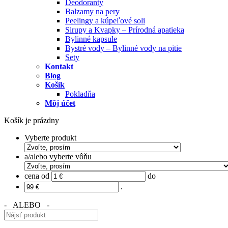
Deodoranty
Balzamy na pery
Peelingy a kúpeľové soli
Sirupy a Kvapky – Prírodná apatieka
Bylinné kapsule
Bystré vody – Bylinné vody na pitie
Sety
Kontakt
Blog
Košík
Pokladňa
Môj účet
Košík je prázdny
Vyberte produkt
a/alebo vyberte vôňu
cena od
do
.
- ALEBO -