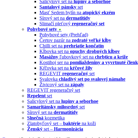
Salicylový set na
lupiny a seborhoe
Santalový pánsky
set
Masť Sedem bylín na
atopický ekzém
Sírový set na
dermatitídy
Slimačí pleťový
regeneračný set
Pohybové sety
▼
Pohybové sety (Prehľad)
Čertov pazúr na
zodraté veľké kĺby
Chilli set na
prehriatie končatín
Kĺbovka set na
opuchy drobných kĺbov
Masážny
ľubovkový set na
chrbticu a kríže
Kostihoj ser na
pomliaždeniny a vyvrtnuté člen
Kŕčovka set na
kŕčové žily
REGEVIT
regeneračný
set
Svalovka
chladivý set po svalovej námahe
Živicový set na
zápaly
REGEVIT regeneračný set
Repelent
set
Salicylový set na
lupiny a seborhoe
Samaritánsky milosrdný
set
Sírový set na
dermatitídy
Slnečná
kozmetika
Zlatobyľový set –
baktérie
na koži
Ženský
set –
Harmonizácia