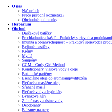
O nás
Náš príbeh
Prečo prírodná kozmetika?
Obchodné podmienky
Herbárium
Obchod
Darčekové balíčky
Prechladnutie a kašeľ – Praktický sprievodca produktami
Imunita a obranyschopnosť – Praktický sprievodca prod
Bylinné mastičky
Krémy
Mydlá
Šampóny
CGM – Curly Girl Method
Kondicionéry, vlasové vody a oleje
Botanické parfémy
Esenciálne oleje do aromalampy/difuzéra
Pleťové a masážne oleje
Šľahané maslá
Pleťové vody a hydroláty
Bylinkové gély
Zubné pasty a ústne vody
Deodoranty
Balzamy na pery