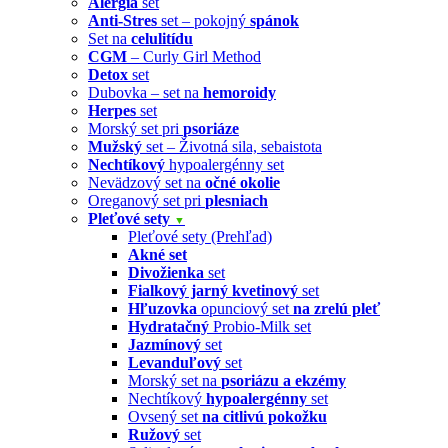
Alergia
set
Anti-Stres
set – pokojný
spánok
Set na
celulitídu
CGM
– Curly Girl Method
Detox
set
Dubovka – set na
hemoroidy
Herpes
set
Morský set pri
psoriáze
Mužský
set – Životná sila, sebaistota
Nechtíkový
hypoalergénny set
Nevädzový set na
očné okolie
Oreganový set pri
plesniach
Pleťové sety
▼
Pleťové sety (Prehľad)
Akné set
Divožienka
set
Fialkový jarný kvetinový
set
Hľuzovka
opunciový set
na zrelú pleť
Hydratačný
Probio-Milk set
Jazmínový
set
Levanduľový
set
Morský set na
psoriázu a ekzémy
Nechtíkový
hypoalergénny
set
Ovsený set
na citlivú pokožku
Ružový
set