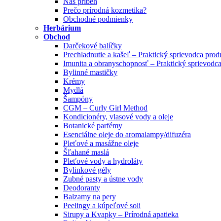
Náš príbeh
Prečo prírodná kozmetika?
Obchodné podmienky
Herbárium
Obchod
Darčekové balíčky
Prechladnutie a kašeľ – Praktický sprievodca pro
Imunita a obranyschopnosť – Praktický sprievodc
Bylinné mastičky
Krémy
Mydlá
Šampóny
CGM – Curly Girl Method
Kondicionéry, vlasové vody a oleje
Botanické parfémy
Esenciálne oleje do aromalampy/difuzéra
Pleťové a masážne oleje
Šľahané maslá
Pleťové vody a hydroláty
Bylinkové gély
Zubné pasty a ústne vody
Deodoranty
Balzamy na pery
Peelingy a kúpeľové soli
Sirupy a Kvapky – Prírodná apatieka