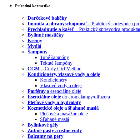
Prírodná kozmetika
Darčekové balíčky
Imunita a obranyschopnosť
– Praktický sprievodca pr
Prechladnutie a kašeľ
– Praktický sprievodca produkta
Bylinné mastičky
Krémy
Mydlá
Šampóny
Tuhé šampóny
Tekuté šampóny
CGM
– Curly Girl Method
Kondicionéry, vlasové vody a oleje
Kondicionéry
Vlasové vody a oleje
Parfémy
a esenciálne oleje
Esenciálne oleje
do aromalampy/difuzéra
Pleťové vody a hydroláty
Kozmetické oleje a šľahané maslá
Pleťové a masážne oleje
Šľahané maslá
Bylinkové gély
Zubné pasty a ústne vody
Balzamy na pery