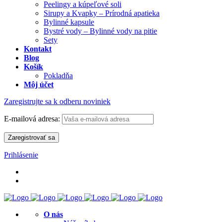
Peelingy a kúpeľové soli
Sirupy a Kvapky – Prírodná apatieka
Bylinné kapsule
Bystré vody – Bylinné vody na pitie
Sety
Kontakt
Blog
Košík
Pokladňa
Môj účet
Zaregistrujte sa k odberu noviniek
E-mailová adresa:
Prihlásenie
O nás