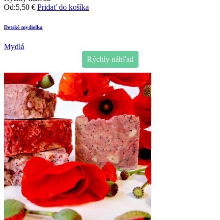
Od:
5,50
€
Pridať do košíka
Detské mydielka
Mydlá
Rýchly náhľad