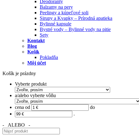
Deodoranty
Balzamy na pery
Peelingy a kúpeľové soli
Sirupy a Kvapky – Prírodná apatieka
Bylinné kapsule
Bystré vody – Bylinné vody na pitie
Sety
Kontakt
Blog
Košík
Pokladňa
Môj účet
Košík je prázdny
Vyberte produkt
a/alebo vyberte vôňu
cena od
do
.
- ALEBO -