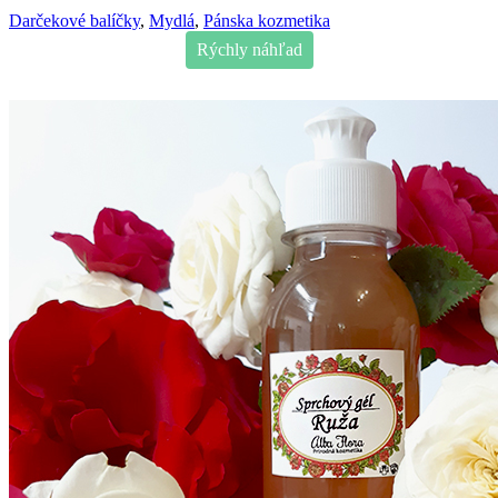
Darčekové balíčky
,
Mydlá
,
Pánska kozmetika
Rýchly náhľad