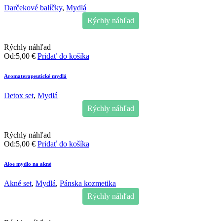
Darčekové balíčky
,
Mydlá
Rýchly náhľad
Rýchly náhľad
Od:
5,00
€
Pridať do košíka
Aromaterapeutické mydlá
Detox set
,
Mydlá
Rýchly náhľad
Rýchly náhľad
Od:
5,00
€
Pridať do košíka
Aloe mydlo na akné
Akné set
,
Mydlá
,
Pánska kozmetika
Rýchly náhľad