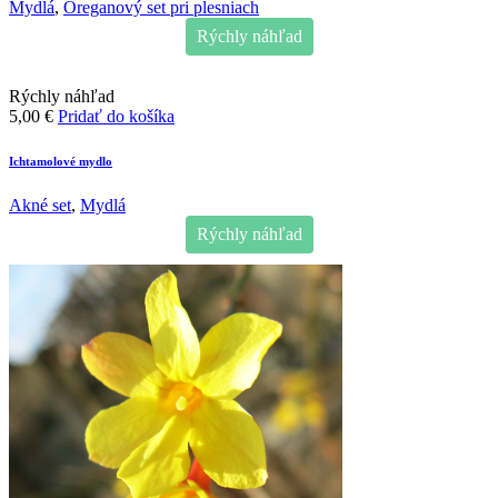
Mydlá
,
Oreganový set pri plesniach
Rýchly náhľad
Rýchly náhľad
5,00
€
Pridať do košíka
Ichtamolové mydlo
Akné set
,
Mydlá
Rýchly náhľad