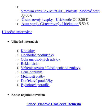
Vrbovka kapsule - Muži 40+, Prostata, Močové cesty
30,00
€
Čistec rovný kvapky - Urieknutie
Od:
8,50
€
Aura sprej - Čistec rovný - Urieknutie
5,50
€
Užitočné informácie
Užitočné informácie
Kontakty
Obchodné podmienky
Ochrana osobných údajov
Reklamácie
Vrátenie tovaru / Odstúpenie od zmluvy
Cena dopravy
Možnosti platby
Darčekové poukážky
Bylinková poradňa
Kde sa najbližšie uvidíme
Senec, Ľudové Umelecké Remeslá