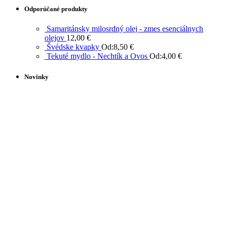
Odporúčané produkty
Samaritánsky milosrdný olej - zmes esenciálnych
olejov
12,00
€
Švédske kvapky
Od:
8,50
€
Tekuté mydlo - Nechtík a Ovos
Od:
4,00
€
Novinky