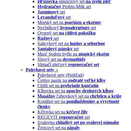
Hľuzovka
opunciový set
na zrelú pleť
Hydratačný
Probio-Milk set
Jazmínový
set
Levanduľový
set
Morský set na
psoriázu a ekzémy
Nechtíkový
hypoalergénny
set
Ovsený set
na citlivú pokožku
Ružový
set
Salicylový set na
lupiny a seborhoe
Santalový pánsky
set
Masť Sedem bylín na
atopický ekzém
Sírový set na
dermatitídy
Slimačí pleťový
regeneračný set
Pohybové sety
▼
Pohybové sety (Prehľad)
Čertov pazúr na
zodraté veľké kĺby
Chilli set na
prehriatie končatín
Kĺbovka set na
opuchy drobných kĺbov
Masážny
ľubovkový set na
chrbticu a kríže
Kostihoj ser na
pomliaždeniny a vyvrtnuté
členky
Kŕčovka set na
kŕčové žily
REGEVIT
regeneračný
set
Svalovka
chladivý set po svalovej námahe
Živicový set na
zápaly