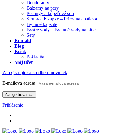
Deodoranty
Balzamy na pery
Peelingy a kúpeľové soli
Sirupy a Kvapky – Prírodná apatieka
Bylinné kapsule
Bystré vody – Bylinné vody na pitie
Sety
Kontakt
Blog
Košík
Pokladňa
Môj účet
Zaregistrujte sa k odberu noviniek
E-mailová adresa:
Prihlásenie