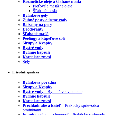
Kozmetické oleje a šľahané maslá
Pleťové a masážne oleje
Šľahané maslá
Bylinkové gély
Zubné pasty a ústne vody
Balzamy na pery
Deodoranty
Šľahané maslá
Peelingy a kúpeľové soli
Sirupy a Kvapky
Bystré vody
Bylinné kapsule
Koreniace zmesi
Sety
Prírodná apatieka
Bylinková poradňa
Sirupy a Kvapky
Bystré vody
– Bylinné vody na pitie
Bylinné kapsule
Koreniace zmesi
Prechladnutie a kašeľ
– Praktický sprievodca
produktami
Imunita
a obranyschopnosť – Praktický sprievodca