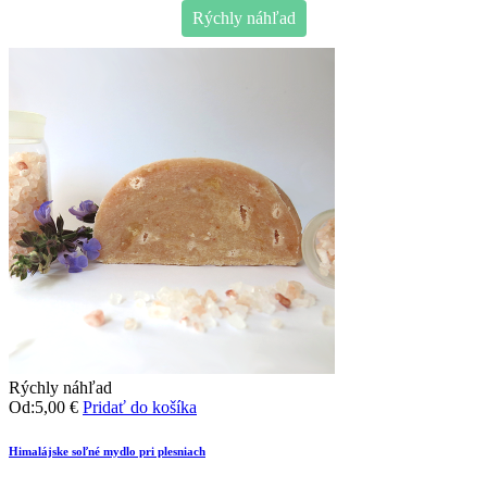
Rýchly náhľad
Rýchly náhľad
Od:
5,00
€
Pridať do košíka
Himalájske soľné mydlo pri plesniach