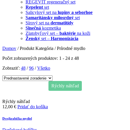
REGEVIT regeneračný set
Repelent
set
Salicylový set na
lupiny a seborhoe
Samaritánsky milosrdný
set
Sírový set na
dermatitídy
Slnečná
kozmetika
Zlatobyľový set –
baktérie
na koži
Ženský
set –
Harmonizácia
Domov
/ Produkt Kategória / Prírodné mydlo
Počet zobrazených produktov: 1 - 24 z 48
Zobraziť:
48
/
96
/
Všetko
Rýchly náhľad
Rýchly náhľad
12,00
€
Pridať do košíka
Dvojkrabička mydiel
Darčekové balíčky