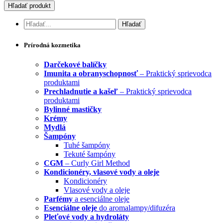
Prírodná kozmetika
Darčekové balíčky
Imunita a obranyschopnosť
– Praktický sprievodca
produktami
Prechladnutie a kašeľ
– Praktický sprievodca
produktami
Bylinné mastičky
Krémy
Mydlá
Šampóny
Tuhé šampóny
Tekuté šampóny
CGM
– Curly Girl Method
Kondicionéry, vlasové vody a oleje
Kondicionéry
Vlasové vody a oleje
Parfémy
a esenciálne oleje
Esenciálne oleje
do aromalampy/difuzéra
Pleťové vody a hydroláty