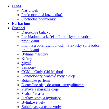
O nás
Náš príbeh
Prečo prírodná kozmetika?
Obchodné podmienky
Herbárium
Obchod
Darčekové balíčky
Prechladnutie a kašeľ – Praktický sprievodca
produktami
Imunita a obranyschopnosť – Praktický sprievodca
produktami
Bylinné mastičky
Krémy
Mydlá
Šampóny
CGM – Curly Girl Method
Kondicionéry, vlasové vody a oleje
Botanické parfémy
Esenciálne oleje do aromalampy/difuzéra
Pleťové a masážne oleje
Šľahané maslá
Pleťové vody a hydroláty
Bylinkové gély
Zubné pasty a ústne vody