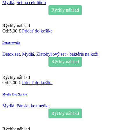
Mydlá
,
Set na celulitídu
Rýchly náhľad
Rýchly náhľad
Od:
5,00
€
Pridať do košíka
Detox mydlo
Detox set
,
Mydlá
,
Zlatobyľový set - baktérie na koži
Rýchly náhľad
Rýchly náhľad
Od:
5,00
€
Pridať do košíka
Mydlo Dračia krv
Mydlá
,
Pánska kozmetika
Rýchly náhľad
Rýchly náhľad