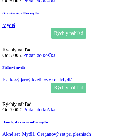
Od:
5,00
€
Pridať do košíka
Granátové jablko mydlo
Mydlá
Rýchly náhľad
Rýchly náhľad
Od:
5,00
€
Pridať do košíka
Fialkové mydlo
Fialkový jarný kvetinový set
,
Mydlá
Rýchly náhľad
Rýchly náhľad
Od:
5,00
€
Pridať do košíka
Himalájske čierne soľné mydlo
Akné set
,
Mydlá
,
Oreganový set pri plesniach