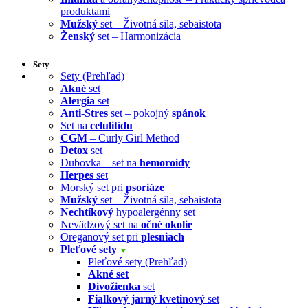
produktami
Mužský
set – Životná sila, sebaistota
Ženský
set – Harmonizácia
Sety
Sety (Prehľad)
Akné
set
Alergia
set
Anti-Stres
set – pokojný
spánok
Set na
celulitídu
CGM
– Curly Girl Method
Detox
set
Dubovka – set na
hemoroidy
Herpes
set
Morský set pri
psoriáze
Mužský
set – Životná sila, sebaistota
Nechtíkový
hypoalergénny set
Nevädzový set na
očné okolie
Oreganový set pri
plesniach
Pleťové sety
▼
Pleťové sety (Prehľad)
Akné set
Divožienka
set
Fialkový jarný kvetinový
set