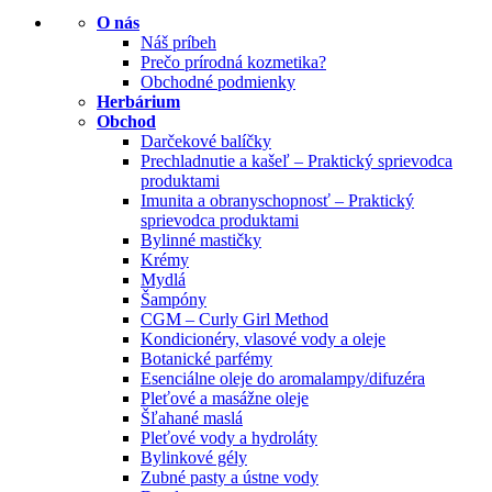
O nás
Náš príbeh
Prečo prírodná kozmetika?
Obchodné podmienky
Herbárium
Obchod
Darčekové balíčky
Prechladnutie a kašeľ – Praktický sprievodca
produktami
Imunita a obranyschopnosť – Praktický
sprievodca produktami
Bylinné mastičky
Krémy
Mydlá
Šampóny
CGM – Curly Girl Method
Kondicionéry, vlasové vody a oleje
Botanické parfémy
Esenciálne oleje do aromalampy/difuzéra
Pleťové a masážne oleje
Šľahané maslá
Pleťové vody a hydroláty
Bylinkové gély
Zubné pasty a ústne vody