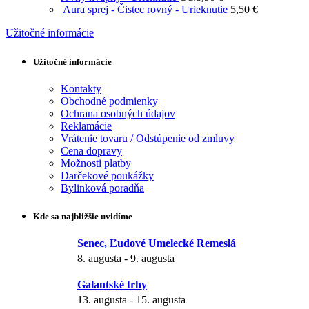
Aura sprej - Čistec rovný - Urieknutie
5,50
€
Užitočné informácie
Užitočné informácie
Kontakty
Obchodné podmienky
Ochrana osobných údajov
Reklamácie
Vrátenie tovaru / Odstúpenie od zmluvy
Cena dopravy
Možnosti platby
Darčekové poukážky
Bylinková poradňa
Kde sa najbližšie uvidíme
Senec, Ľudové Umelecké Remeslá
8. augusta
-
9. augusta
Galantské trhy
13. augusta
-
15. augusta