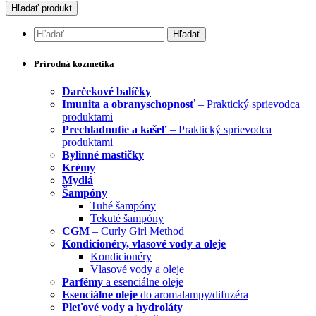
Prírodná kozmetika
Darčekové balíčky
Imunita a obranyschopnosť
– Praktický sprievodca
produktami
Prechladnutie a kašeľ
– Praktický sprievodca
produktami
Bylinné mastičky
Krémy
Mydlá
Šampóny
Tuhé šampóny
Tekuté šampóny
CGM
– Curly Girl Method
Kondicionéry, vlasové vody a oleje
Kondicionéry
Vlasové vody a oleje
Parfémy
a esenciálne oleje
Esenciálne oleje
do aromalampy/difuzéra
Pleťové vody a hydroláty