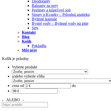
Deodoranty
Balzamy na pery
Peelingy a kúpeľové soli
Sirupy a Kvapky – Prírodná apatieka
Bylinné kapsule
Bystré vody – Bylinné vody na pitie
Sety
Kontakt
Blog
Košík
Pokladňa
Môj účet
Košík je prázdny
Vyberte produkt
a/alebo vyberte vôňu
cena od
do
.
- ALEBO -