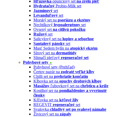
Hľuzovka
opunciový set
na zrelú pleť
Hydratačný
Probio-Milk set
Jazmínový
set
Levanduľový
set
Morský set na
psoriázu a ekzémy
Nechtíkový
hypoalergénny
set
Ovsený set
na citlivú pokožku
Ružový
set
Salicylový set na
lupiny a seborhoe
Santalový pánsky
set
Masť Sedem bylín na
atopický ekzém
Sírový set na
dermatitídy
Slimačí pleťový
regeneračný set
Pohybové sety
▼
Pohybové sety (Prehľad)
Čertov pazúr na
zodraté veľké kĺby
Chilli set na
prehriatie končatín
Kĺbovka set na
opuchy drobných kĺbov
Masážny
ľubovkový set na
chrbticu a kríže
Kostihoj ser na
pomliaždeniny a vyvrtnuté
členky
Kŕčovka set na
kŕčové žily
REGEVIT
regeneračný
set
Svalovka
chladivý set po svalovej námahe
Živicový set na
zápaly