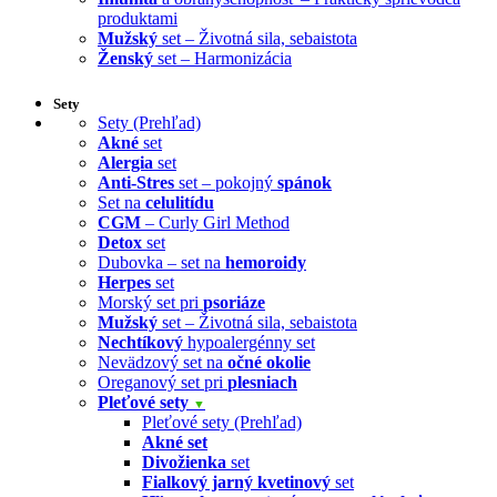
produktami
Mužský
set – Životná sila, sebaistota
Ženský
set – Harmonizácia
Sety
Sety (Prehľad)
Akné
set
Alergia
set
Anti-Stres
set – pokojný
spánok
Set na
celulitídu
CGM
– Curly Girl Method
Detox
set
Dubovka – set na
hemoroidy
Herpes
set
Morský set pri
psoriáze
Mužský
set – Životná sila, sebaistota
Nechtíkový
hypoalergénny set
Nevädzový set na
očné okolie
Oreganový set pri
plesniach
Pleťové sety
▼
Pleťové sety (Prehľad)
Akné set
Divožienka
set
Fialkový jarný kvetinový
set