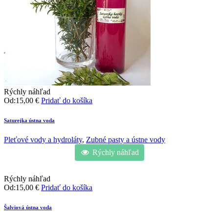
Rýchly náhľad
Od:
15,00
€
Pridať do košíka
Saturejka ústna voda
Pleťové vody a hydroláty
,
Zubné pasty a ústne vody
Rýchly náhľad
Rýchly náhľad
Od:
15,00
€
Pridať do košíka
Šalviová ústna voda