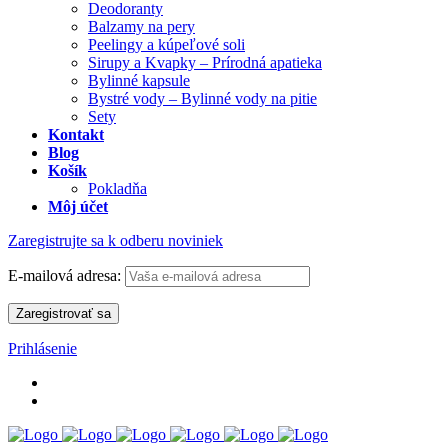
Deodoranty
Balzamy na pery
Peelingy a kúpeľové soli
Sirupy a Kvapky – Prírodná apatieka
Bylinné kapsule
Bystré vody – Bylinné vody na pitie
Sety
Kontakt
Blog
Košík
Pokladňa
Môj účet
Zaregistrujte sa k odberu noviniek
E-mailová adresa:
Prihlásenie