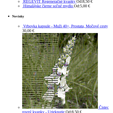
REGEVIT Regeneračné kvapky
Od:
8,50
€
Himalájske čierne soľné mydlo
Od:
5,00
€
Novinky
Vrbovka kapsule - Muži 40+, Prostata, Močové cesty
30,00
€
Čistec
rovný kvapky - Urieknutie
Od:
8,50
€