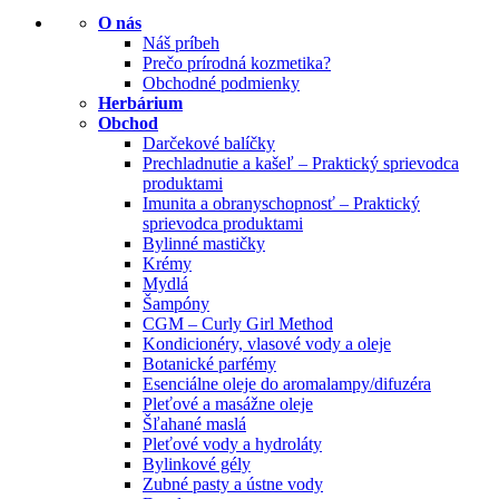
O nás
Náš príbeh
Prečo prírodná kozmetika?
Obchodné podmienky
Herbárium
Obchod
Darčekové balíčky
Prechladnutie a kašeľ – Praktický sprievodca
produktami
Imunita a obranyschopnosť – Praktický
sprievodca produktami
Bylinné mastičky
Krémy
Mydlá
Šampóny
CGM – Curly Girl Method
Kondicionéry, vlasové vody a oleje
Botanické parfémy
Esenciálne oleje do aromalampy/difuzéra
Pleťové a masážne oleje
Šľahané maslá
Pleťové vody a hydroláty
Bylinkové gély
Zubné pasty a ústne vody