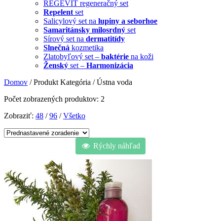
REGEVIT regeneračný set
Repelent
set
Salicylový set na
lupiny a seborhoe
Samaritánsky milosrdný
set
Sírový set na
dermatitídy
Slnečná
kozmetika
Zlatobyľový set –
baktérie
na koži
Ženský
set –
Harmonizácia
Domov
/ Produkt Kategória / Ústna voda
Počet zobrazených produktov: 2
Zobraziť:
48
/
96
/
Všetko
Rýchly náhľad