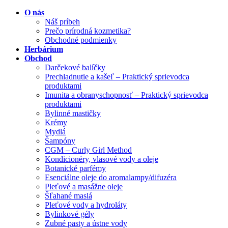
O nás
Náš príbeh
Prečo prírodná kozmetika?
Obchodné podmienky
Herbárium
Obchod
Darčekové balíčky
Prechladnutie a kašeľ – Praktický sprievodca
produktami
Imunita a obranyschopnosť – Praktický sprievodca
produktami
Bylinné mastičky
Krémy
Mydlá
Šampóny
CGM – Curly Girl Method
Kondicionéry, vlasové vody a oleje
Botanické parfémy
Esenciálne oleje do aromalampy/difuzéra
Pleťové a masážne oleje
Šľahané maslá
Pleťové vody a hydroláty
Bylinkové gély
Zubné pasty a ústne vody