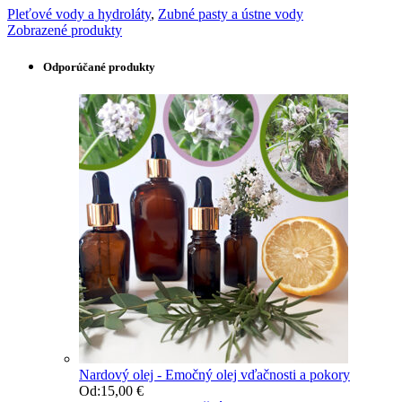
Pleťové vody a hydroláty
,
Zubné pasty a ústne vody
Zobrazené produkty
Odporúčané produkty
Nardový olej - Emočný olej vďačnosti a pokory
Od:
15,00
€