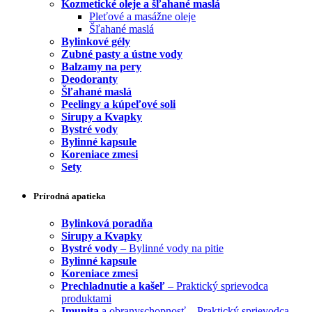
Kozmetické oleje a šľahané maslá
Pleťové a masážne oleje
Šľahané maslá
Bylinkové gély
Zubné pasty a ústne vody
Balzamy na pery
Deodoranty
Šľahané maslá
Peelingy a kúpeľové soli
Sirupy a Kvapky
Bystré vody
Bylinné kapsule
Koreniace zmesi
Sety
Prírodná apatieka
Bylinková poradňa
Sirupy a Kvapky
Bystré vody
– Bylinné vody na pitie
Bylinné kapsule
Koreniace zmesi
Prechladnutie a kašeľ
– Praktický sprievodca
produktami
Imunita
a obranyschopnosť – Praktický sprievodca