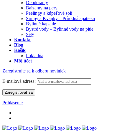
Deodoranty
Balzamy na pery
Peelingy a kúpeľové soli
Sirupy a Kvapky – Prírodná apatieka
Bylinné kapsule
Bystré vody – Bylinné vody na pitie
Sety
Kontakt
Blog
Košík
Pokladňa
Môj účet
Zaregistrujte sa k odberu noviniek
E-mailová adresa:
Prihlásenie