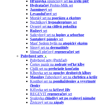
Hľuzovka
opunciový set
na zrelú pleť
Hydratačný
Probio-Milk set
Jazmínový
set
Levanduľový
set
Morský set na
psoriázu a ekzémy
Nechtíkový
hypoalergénny
set
Ovsený set
na citlivú pokožku
Ružový
set
Salicylový set na
lupiny a seborhoe
Santalový pánsky
set
Masť Sedem bylín na
atopický ekzém
Sírový set na
dermatitídy
Slimačí pleťový
regeneračný set
Pohybové sety
▼
Pohybové sety (Prehľad)
Čertov pazúr na
zodraté veľké kĺby
Chilli set na
prehriatie končatín
Kĺbovka set na
opuchy drobných kĺbov
Masážny
ľubovkový set na
chrbticu a kríže
Kostihoj ser na
pomliaždeniny a vyvrtnuté
členky
Kŕčovka set na
kŕčové žily
REGEVIT
regeneračný
set
Svalovka
chladivý set po svalovej námahe
Živicový set na
zápaly