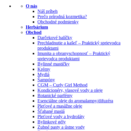
O nás
Náš príbeh
Prečo prírodná kozmetika?
Obchodné podmienky
Herbárium
Obchod
Darčekové balíčky
Prechladnutie a kašeľ – Praktický sprievodca
produktami
Imunita a obranyschopnosť – Praktický
sprievodca produktami
Bylinné mastičky
Krémy
Mydlá
Šampóny
CGM – Curly Girl Method
Kondicionéry, vlasové vody a oleje
Botanické parfémy
Esenciálne oleje do aromalampy/difuzéra
Pleťové a masážne oleje
Šľahané maslá
Pleťové vody a hydroláty
Bylinkové gély
Zubné pasty a ústne vody