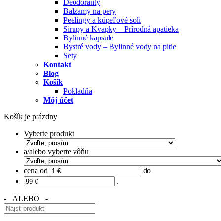
Deodoranty
Balzamy na pery
Peelingy a kúpeľové soli
Sirupy a Kvapky – Prírodná apatieka
Bylinné kapsule
Bystré vody – Bylinné vody na pitie
Sety
Kontakt
Blog
Košík
Pokladňa
Môj účet
Košík je prázdny
Vyberte produkt
a/alebo vyberte vôňu
cena od
do
.
- ALEBO -