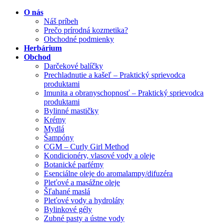
O nás
Náš príbeh
Prečo prírodná kozmetika?
Obchodné podmienky
Herbárium
Obchod
Darčekové balíčky
Prechladnutie a kašeľ – Praktický sprievodca
produktami
Imunita a obranyschopnosť – Praktický sprievodca
produktami
Bylinné mastičky
Krémy
Mydlá
Šampóny
CGM – Curly Girl Method
Kondicionéry, vlasové vody a oleje
Botanické parfémy
Esenciálne oleje do aromalampy/difuzéra
Pleťové a masážne oleje
Šľahané maslá
Pleťové vody a hydroláty
Bylinkové gély
Zubné pasty a ústne vody