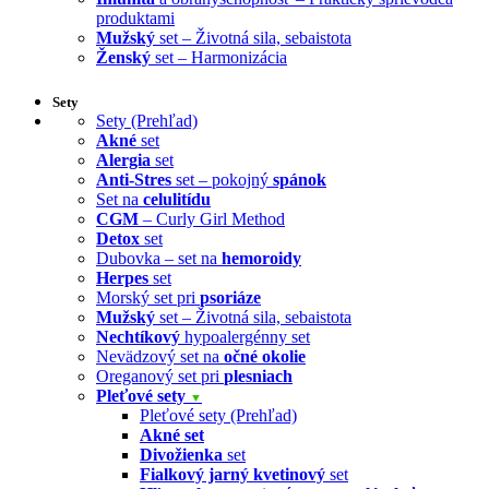
produktami
Mužský
set – Životná sila, sebaistota
Ženský
set – Harmonizácia
Sety
Sety (Prehľad)
Akné
set
Alergia
set
Anti-Stres
set – pokojný
spánok
Set na
celulitídu
CGM
– Curly Girl Method
Detox
set
Dubovka – set na
hemoroidy
Herpes
set
Morský set pri
psoriáze
Mužský
set – Životná sila, sebaistota
Nechtíkový
hypoalergénny set
Nevädzový set na
očné okolie
Oreganový set pri
plesniach
Pleťové sety
▼
Pleťové sety (Prehľad)
Akné set
Divožienka
set
Fialkový jarný kvetinový
set