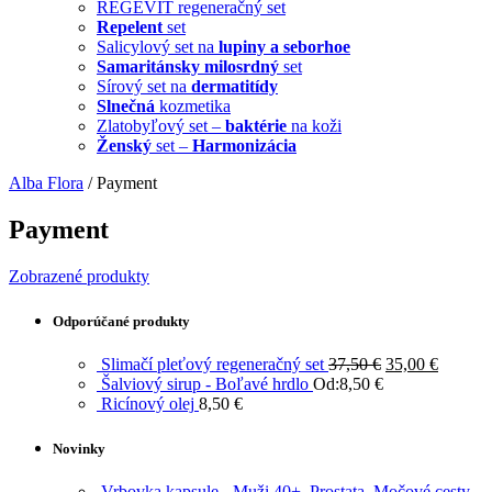
REGEVIT regeneračný set
Repelent
set
Salicylový set na
lupiny a seborhoe
Samaritánsky milosrdný
set
Sírový set na
dermatitídy
Slnečná
kozmetika
Zlatobyľový set –
baktérie
na koži
Ženský
set –
Harmonizácia
Alba Flora
/
Payment
Payment
Zobrazené produkty
Odporúčané produkty
Slimačí pleťový regeneračný set
37,50
€
35,00
€
Šalviový sirup - Boľavé hrdlo
Od:
8,50
€
Ricínový olej
8,50
€
Novinky
Vrbovka kapsule - Muži 40+, Prostata, Močové cesty