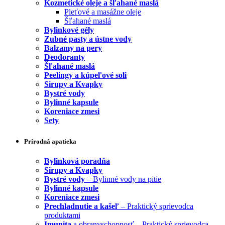
Kozmetické oleje a šľahané maslá
Pleťové a masážne oleje
Šľahané maslá
Bylinkové gély
Zubné pasty a ústne vody
Balzamy na pery
Deodoranty
Šľahané maslá
Peelingy a kúpeľové soli
Sirupy a Kvapky
Bystré vody
Bylinné kapsule
Koreniace zmesi
Sety
Prírodná apatieka
Bylinková poradňa
Sirupy a Kvapky
Bystré vody
– Bylinné vody na pitie
Bylinné kapsule
Koreniace zmesi
Prechladnutie a kašeľ
– Praktický sprievodca
produktami
Imunita
a obranyschopnosť – Praktický sprievodca