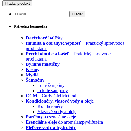
Prírodná kozmetika
Darčekové balíčky
Imunita a obranyschopnosť
– Praktický sprievodca
produktami
Prechladnutie a kašeľ
– Praktický sprievodca
produktami
Bylinné mastičky
Krémy
Mydlá
Šampóny
Tuhé šampóny
Tekuté šampóny
CGM
– Curly Girl Method
Kondicionéry, vlasové vody a oleje
Kondicionéry
Vlasové vody a oleje
Parfémy
a esenciálne oleje
Esenciálne oleje
do aromalampy/difuzéra
Pleťové vody a hydroláty