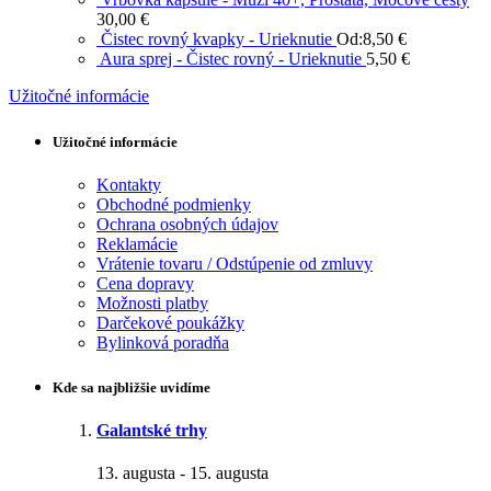
30,00
€
Čistec rovný kvapky - Urieknutie
Od:
8,50
€
Aura sprej - Čistec rovný - Urieknutie
5,50
€
Užitočné informácie
Užitočné informácie
Kontakty
Obchodné podmienky
Ochrana osobných údajov
Reklamácie
Vrátenie tovaru / Odstúpenie od zmluvy
Cena dopravy
Možnosti platby
Darčekové poukážky
Bylinková poradňa
Kde sa najbližšie uvidíme
Galantské trhy
13. augusta
-
15. augusta