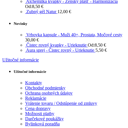
Alchemilka kvapky - Ženský plášť - Harmonizácia
Od:
8,50
€
Zubný gél Natur
12,00
€
Novinky
Vrbovka kapsule - Muži 40+, Prostata, Močové cesty
30,00
€
Čistec rovný kvapky - Urieknutie
Od:
8,50
€
Aura sprej - Čistec rovný - Urieknutie
5,50
€
Užitočné informácie
Užitočné informácie
Kontakty
Obchodné podmienky
Ochrana osobných údajov
Reklamácie
Vrátenie tovaru / Odstúpenie od zmluvy
Cena dopravy
Možnosti platby
Darčekové poukážky
Bylinková poradňa