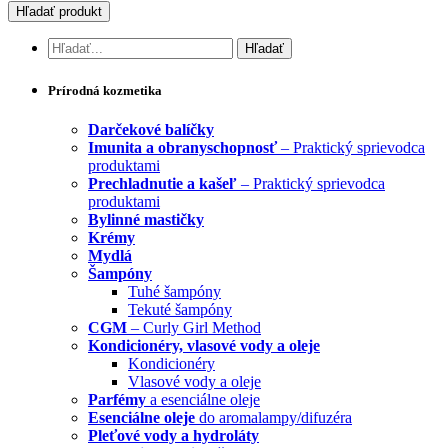
Prírodná kozmetika
Darčekové balíčky
Imunita a obranyschopnosť
– Praktický sprievodca
produktami
Prechladnutie a kašeľ
– Praktický sprievodca
produktami
Bylinné mastičky
Krémy
Mydlá
Šampóny
Tuhé šampóny
Tekuté šampóny
CGM
– Curly Girl Method
Kondicionéry, vlasové vody a oleje
Kondicionéry
Vlasové vody a oleje
Parfémy
a esenciálne oleje
Esenciálne oleje
do aromalampy/difuzéra
Pleťové vody a hydroláty