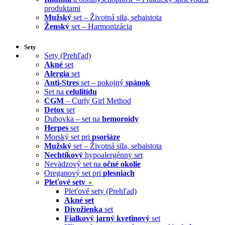
produktami
Mužský
set – Životná sila, sebaistota
Ženský
set – Harmonizácia
Sety
Sety (Prehľad)
Akné
set
Alergia
set
Anti-Stres
set – pokojný
spánok
Set na
celulitídu
CGM
– Curly Girl Method
Detox
set
Dubovka – set na
hemoroidy
Herpes
set
Morský set pri
psoriáze
Mužský
set – Životná sila, sebaistota
Nechtíkový
hypoalergénny set
Nevädzový set na
očné okolie
Oreganový set pri
plesniach
Pleťové sety
▼
Pleťové sety (Prehľad)
Akné set
Divožienka
set
Fialkový jarný kvetinový
set