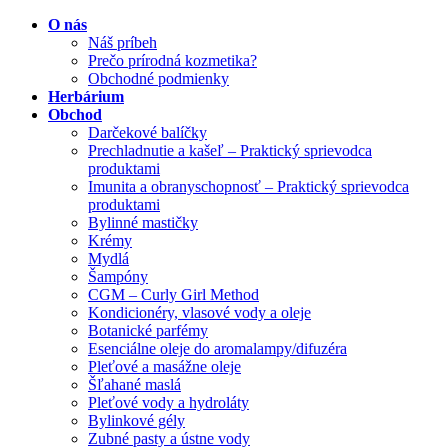
O nás
Náš príbeh
Prečo prírodná kozmetika?
Obchodné podmienky
Herbárium
Obchod
Darčekové balíčky
Prechladnutie a kašeľ – Praktický sprievodca
produktami
Imunita a obranyschopnosť – Praktický sprievodca
produktami
Bylinné mastičky
Krémy
Mydlá
Šampóny
CGM – Curly Girl Method
Kondicionéry, vlasové vody a oleje
Botanické parfémy
Esenciálne oleje do aromalampy/difuzéra
Pleťové a masážne oleje
Šľahané maslá
Pleťové vody a hydroláty
Bylinkové gély
Zubné pasty a ústne vody