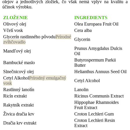
olejov a jednotlivých zložiek, čo však nemá vplyv na kvalitu a
účinok výrobku.
ZLOŽENIE
INGREDIENTS
Olivový olej
Olea Europaea Fruit Oil
Včelí vosk
Cera alba
Glycerín rastlinného pôvodu
Prírodné
Glycerin
zvlhčovadlo
Prunus Amygdalus Dulcis
Mandľový olej
Oil
Butyrospermum Parkii
Bambucké maslo
Butter
Slnečnicový olej
Helianthus Annuus Seed Oil
Cetyl Alkohol
Prírodný emulgačný
Cetyl Alcohol
vosk
Rastlinný lanolín
Lanolin
Ricín extrakt
Ricinus Communis Extract
Hippophae Rhamnoides
Rakytník extrakt
Fruit Extract
Živica dračia krv
Croton Lechleri Gum
Croton Lechleri Resin
Dračia krv extrakt
Extract