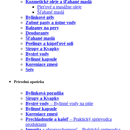
Kozmetické oleje a šľahané maslá
Pleťové a masážne oleje
Šľahané maslá
Bylinkové gély
Zubné pasty a ústne vody
Balzamy na pery
Deodoranty
Šľahané maslá
Peelingy a kúpeľové soli
Sirupy a Kvapky
Bystré vody
Bylinné kapsule
Koreniace zmesi
Sety
Prírodná apatieka
Bylinková poradňa
Sirupy a Kvapky
Bystré vody
– Bylinné vody na pitie
Bylinné kapsule
Koreniace zmesi
Prechladnutie a kašeľ
– Praktický sprievodca
produktami
Imunita
a obranyschopnosť – Praktický sprievodca