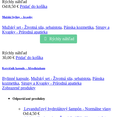
Rýchly náhľad
Od:
8,50
€
Pridať do košíka
Mužské byliny – kvapky
Mužský set - Životná sila, sebaistota
,
Pánska kozmetika
,
Sirupy a
Kvapky - Prírodná apatieka
Rýchly náhľad
Rýchly náhľad
30,00
€
Pridať do košíka
Kotvičník kapsule – Afrodiziakum
Bylinné kapsule
,
Mužský set - Životná sila, sebaistota
,
Pánska
kozmetika
,
Sirupy a Kvapky - Prírodná apatieka
Zobrazené produkty
Odporúčané produkty
Levanduľový hydrolátový šampón - Normálne vlasy
Od:
4,50
€