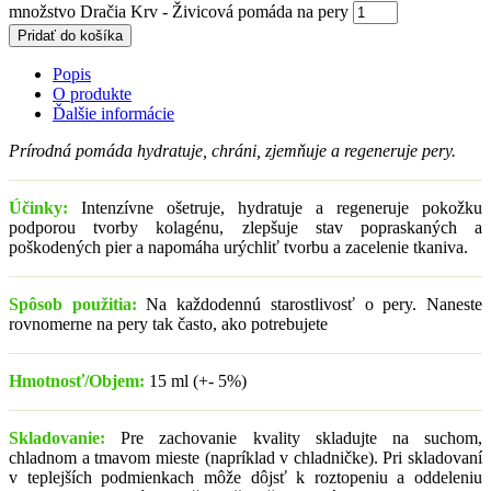
množstvo Dračia Krv - Živicová pomáda na pery
Pridať do košíka
Popis
O produkte
Ďalšie informácie
Prírodná pomáda hydratuje, chráni, zjemňuje a regeneruje pery.
Účinky:
Intenzívne ošetruje, hydratuje a regeneruje pokožku
podporou tvorby kolagénu, zlepšuje stav popraskaných a
poškodených pier a napomáha urýchliť tvorbu a zacelenie tkaniva.
Spôsob použitia:
Na každodennú starostlivosť o pery. Naneste
rovnomerne na pery tak často, ako potrebujete
Hmotnosť/Objem:
15 ml (+- 5%)
Skladovanie:
Pre zachovanie kvality skladujte na suchom,
chladnom a tmavom mieste (napríklad v chladničke). Pri skladovaní
v teplejších podmienkach môže dôjsť k roztopeniu a oddeleniu