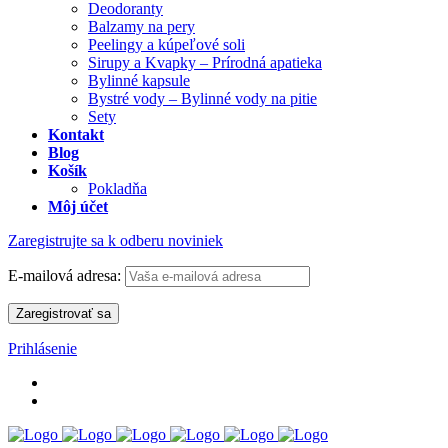
Deodoranty
Balzamy na pery
Peelingy a kúpeľové soli
Sirupy a Kvapky – Prírodná apatieka
Bylinné kapsule
Bystré vody – Bylinné vody na pitie
Sety
Kontakt
Blog
Košík
Pokladňa
Môj účet
Zaregistrujte sa k odberu noviniek
E-mailová adresa:
Prihlásenie