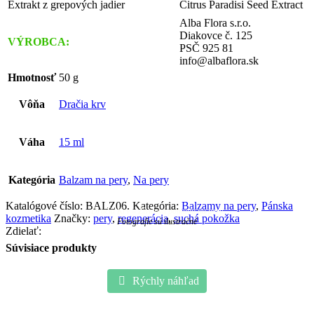
Extrakt z grepových jadier
Citrus Paradisi Seed Extract
Alba Flora s.r.o.
Diakovce č. 125
VÝROBCA:
PSČ 925 81
info@albaflora.sk
Hmotnosť
50 g
Vôňa
Dračia krv
Váha
15 ml
Kategória
Balzam na pery
,
Na pery
Katalógové číslo:
BALZ06
.
Kategória:
Balzamy na pery
,
Pánska
Dračia Krv – Živicová pomáda na pery
kozmetika
Značky:
pery
,
regenerácia
,
suchá pokožka
Fotografie sú ilustračné
Zdielať:
Súvisiace produkty
Rýchly náhľad