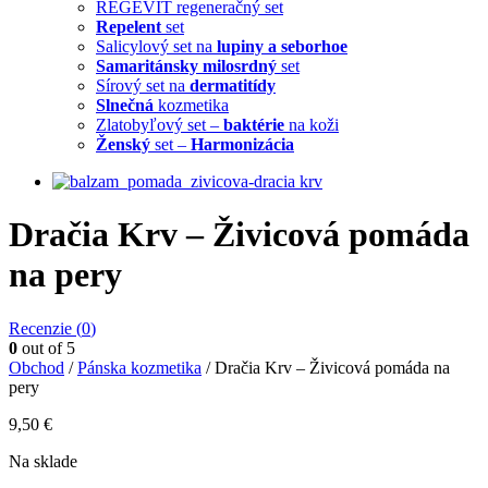
REGEVIT regeneračný set
Repelent
set
Salicylový set na
lupiny a seborhoe
Samaritánsky milosrdný
set
Sírový set na
dermatitídy
Slnečná
kozmetika
Zlatobyľový set –
baktérie
na koži
Ženský
set –
Harmonizácia
Dračia Krv – Živicová pomáda
na pery
Recenzie (
0
)
0
out of 5
Obchod
/
Pánska kozmetika
/ Dračia Krv – Živicová pomáda na
pery
9,50
€
Na sklade