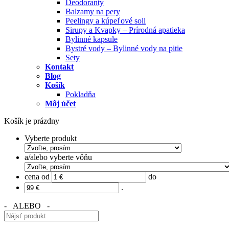
Deodoranty
Balzamy na pery
Peelingy a kúpeľové soli
Sirupy a Kvapky – Prírodná apatieka
Bylinné kapsule
Bystré vody – Bylinné vody na pitie
Sety
Kontakt
Blog
Košík
Pokladňa
Môj účet
Košík je prázdny
Vyberte produkt
a/alebo vyberte vôňu
cena od
do
.
- ALEBO -