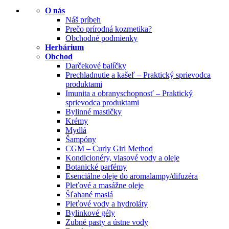
O nás
Náš príbeh
Prečo prírodná kozmetika?
Obchodné podmienky
Herbárium
Obchod
Darčekové balíčky
Prechladnutie a kašeľ – Praktický sprievodca
produktami
Imunita a obranyschopnosť – Praktický
sprievodca produktami
Bylinné mastičky
Krémy
Mydlá
Šampóny
CGM – Curly Girl Method
Kondicionéry, vlasové vody a oleje
Botanické parfémy
Esenciálne oleje do aromalampy/difuzéra
Pleťové a masážne oleje
Šľahané maslá
Pleťové vody a hydroláty
Bylinkové gély
Zubné pasty a ústne vody