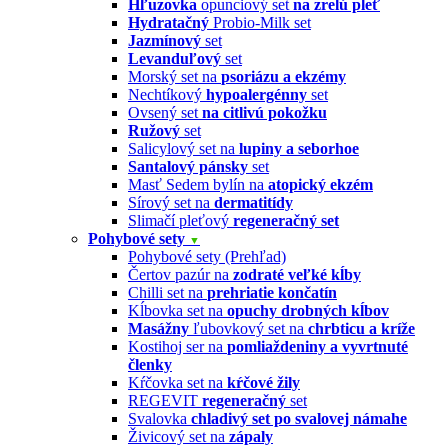
Hľuzovka
opunciový set
na zrelú pleť
Hydratačný
Probio-Milk set
Jazmínový
set
Levanduľový
set
Morský set na
psoriázu a ekzémy
Nechtíkový
hypoalergénny
set
Ovsený set
na citlivú pokožku
Ružový
set
Salicylový set na
lupiny a seborhoe
Santalový pánsky
set
Masť Sedem bylín na
atopický ekzém
Sírový set na
dermatitídy
Slimačí pleťový
regeneračný set
Pohybové sety
▼
Pohybové sety (Prehľad)
Čertov pazúr na
zodraté veľké kĺby
Chilli set na
prehriatie končatín
Kĺbovka set na
opuchy drobných kĺbov
Masážny
ľubovkový set na
chrbticu a kríže
Kostihoj ser na
pomliaždeniny a vyvrtnuté
členky
Kŕčovka set na
kŕčové žily
REGEVIT
regeneračný
set
Svalovka
chladivý set po svalovej námahe
Živicový set na
zápaly