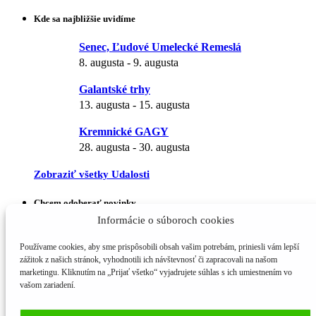
Kde sa najbližšie uvidíme
Senec, Ľudové Umelecké Remeslá
8. augusta
-
9. augusta
Galantské trhy
13. augusta
-
15. augusta
Kremnické GAGY
28. augusta
-
30. augusta
Zobraziť všetky Udalosti
Chcem odoberať novinky
Informácie o súboroch cookies
Meno a priezvisko
Používame cookies, aby sme prispôsobili obsah vašim potrebám, priniesli vám lepší
E-mail*
zážitok z našich stránok, vyhodnotili ich návštevnosť či zapracovali na našom
marketingu. Kliknutím na „Prijať všetko“ vyjadrujete súhlas s ich umiestnením vo
vašom zariadení.
© 2016 - 2026 | Alba Flora - Prírodná kozmetika a apatieka | Alba