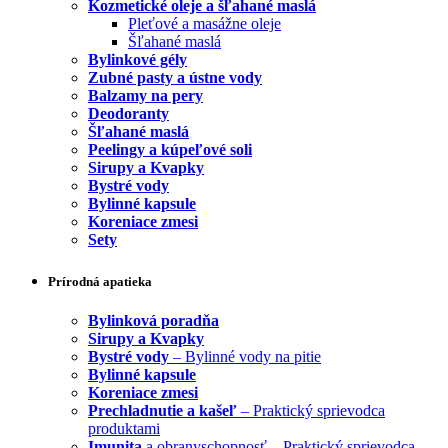
Kozmetické oleje a šľahané maslá
Pleťové a masážne oleje
Šľahané maslá
Bylinkové gély
Zubné pasty a ústne vody
Balzamy na pery
Deodoranty
Šľahané maslá
Peelingy a kúpeľové soli
Sirupy a Kvapky
Bystré vody
Bylinné kapsule
Koreniace zmesi
Sety
Prírodná apatieka
Bylinková poradňa
Sirupy a Kvapky
Bystré vody
– Bylinné vody na pitie
Bylinné kapsule
Koreniace zmesi
Prechladnutie a kašeľ
– Praktický sprievodca
produktami
Imunita
a obranyschopnosť – Praktický sprievodca