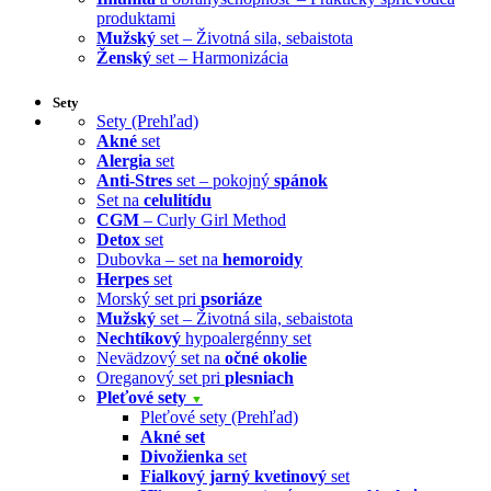
produktami
Mužský
set – Životná sila, sebaistota
Ženský
set – Harmonizácia
Sety
Sety (Prehľad)
Akné
set
Alergia
set
Anti-Stres
set – pokojný
spánok
Set na
celulitídu
CGM
– Curly Girl Method
Detox
set
Dubovka – set na
hemoroidy
Herpes
set
Morský set pri
psoriáze
Mužský
set – Životná sila, sebaistota
Nechtíkový
hypoalergénny set
Nevädzový set na
očné okolie
Oreganový set pri
plesniach
Pleťové sety
▼
Pleťové sety (Prehľad)
Akné set
Divožienka
set
Fialkový jarný kvetinový
set