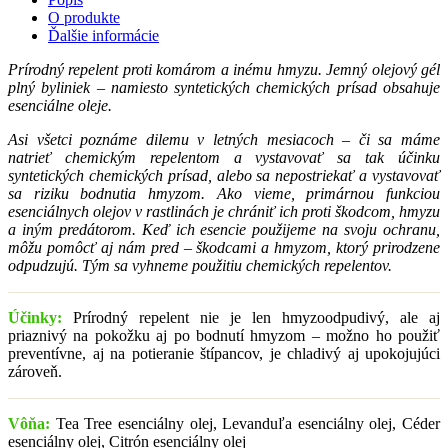
O produkte
Ďalšie informácie
Prírodný repelent proti komárom a inému hmyzu
.
Jemný olejový gél
plný byliniek – namiesto syntetických chemických prísad obsahuje
esenciálne oleje.
Asi všetci poznáme dilemu v letných mesiacoch – či sa máme
natrieť chemickým repelentom a vystavovať sa tak účinku
syntetických chemických prísad, alebo sa nepostriekať a vystavovať
sa riziku bodnutia hmyzom. Ako vieme, primárnou funkciou
esenciálnych olejov v rastlinách je chrániť ich proti škodcom, hmyzu
a iným predátorom. Keď ich esencie použijeme na svoju ochranu,
môžu pomôcť aj nám pred – škodcami a hmyzom, ktorý prirodzene
odpudzujú. Tým sa vyhneme použitiu chemických repelentov.
Účinky:
Prírodný repelent nie je len hmyzoodpudivý, ale aj
priaznivý na pokožku aj po bodnutí hmyzom – možno ho použiť
preventívne, aj na potieranie štípancov, je chladivý aj upokojujúci
zároveň.
Vôňa:
Tea Tree esenciálny olej, Levanduľa esenciálny olej, Céder
esenciálny olej, Citrón esenciálny olej