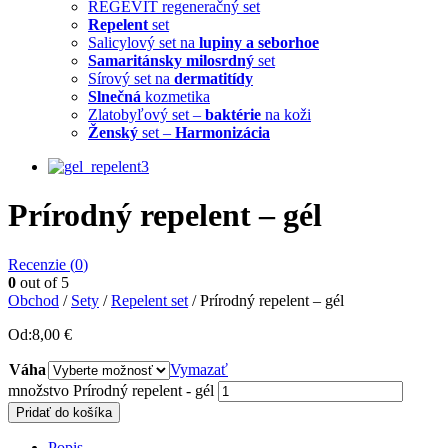
REGEVIT regeneračný set
Repelent
set
Salicylový set na
lupiny a seborhoe
Samaritánsky milosrdný
set
Sírový set na
dermatitídy
Slnečná
kozmetika
Zlatobyľový set –
baktérie
na koži
Ženský
set –
Harmonizácia
Prírodný repelent – gél
Recenzie (
0
)
0
out of 5
Obchod
/
Sety
/
Repelent set
/ Prírodný repelent – gél
Od:
8,00
€
Váha
Vymazať
množstvo Prírodný repelent - gél
Pridať do košíka
Popis