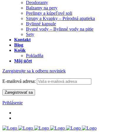
Deodoranty
Balzamy na pery
Peelingy a kúpeľové soli
Sirupy a Kvapky – Prírodná apatieka
Bylinné kapsule
Bystré vody – Bylinné vody na pitie
Sety
Kontakt
Blog
Košík
Pokladňa
Môj účet
Zaregistrujte sa k odberu noviniek
E-mailová adresa:
Prihlásenie