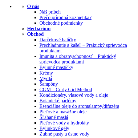
O nás
Náš príbeh
Prečo prírodná kozmetika?
Obchodné podmienky
Herbárium
Obchod
Darčekové balíčky
Prechladnutie a kašeľ – Praktický sprievodca
produktami
Imunita a obranyschopnosť – Praktický
sprievodca produktami
Bylinné mastičky
Krémy
Mydlá
Šampóny
CGM – Curly Girl Method
Kondicionéry, vlasové vody a oleje
Botanické parfémy
Esenciálne oleje do aromalampy/difuzéra
Pleťové a masážne oleje
Šľahané maslá
Pleťové vody a hydroláty
Bylinkové gély
Zubné pasty a ústne vody