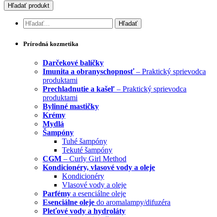
Prírodná kozmetika
Darčekové balíčky
Imunita a obranyschopnosť
– Praktický sprievodca
produktami
Prechladnutie a kašeľ
– Praktický sprievodca
produktami
Bylinné mastičky
Krémy
Mydlá
Šampóny
Tuhé šampóny
Tekuté šampóny
CGM
– Curly Girl Method
Kondicionéry, vlasové vody a oleje
Kondicionéry
Vlasové vody a oleje
Parfémy
a esenciálne oleje
Esenciálne oleje
do aromalampy/difuzéra
Pleťové vody a hydroláty