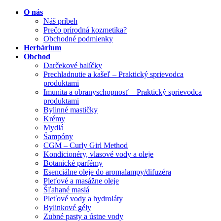
O nás
Náš príbeh
Prečo prírodná kozmetika?
Obchodné podmienky
Herbárium
Obchod
Darčekové balíčky
Prechladnutie a kašeľ – Praktický sprievodca
produktami
Imunita a obranyschopnosť – Praktický sprievodca
produktami
Bylinné mastičky
Krémy
Mydlá
Šampóny
CGM – Curly Girl Method
Kondicionéry, vlasové vody a oleje
Botanické parfémy
Esenciálne oleje do aromalampy/difuzéra
Pleťové a masážne oleje
Šľahané maslá
Pleťové vody a hydroláty
Bylinkové gély
Zubné pasty a ústne vody