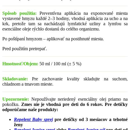
Spôsob použitia:
Preventívna aplikácia na exponované miesta
vystavené hmyzu každé 2–3 hodiny, vhodná aplikácia za ucho a na
krk, pretože tam sa nachádzajú lymfatické uzliny a lymfou sa
esenciálne oleje rýchlo dostanú do celého organizmu.
Po poštípaní hmyzom – aplikovať na postihnuté miesta.
Pred použitím pretrepať.
Hmotnosť/Objem:
50 ml / 100 ml (± 5 %)
Skladovanie:
Pre zachovanie kvality skladujte na suchom,
chladnom a tmavom mieste.
Upozornenie:
Nepoužívajte neriedený esenciálny olej priamo na
pokožku.
Zmes nie je vhodná pre deti do 6 rokov. Pre detičky
odporúčame naše produkty:
Repelent Baby sprej
pre detičky od 3 mesiacov a tehotné
ženy
Repelent Junior sprej
alebo
Repelent Junior gél
pre deti od