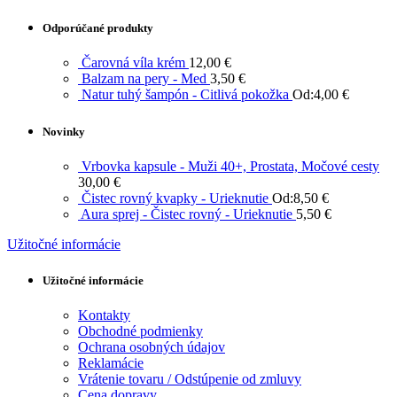
Odporúčané produkty
Čarovná víla krém
12,00
€
Balzam na pery - Med
3,50
€
Natur tuhý šampón - Citlivá pokožka
Od:
4,00
€
Novinky
Vrbovka kapsule - Muži 40+, Prostata, Močové cesty
30,00
€
Čistec rovný kvapky - Urieknutie
Od:
8,50
€
Aura sprej - Čistec rovný - Urieknutie
5,50
€
Užitočné informácie
Užitočné informácie
Kontakty
Obchodné podmienky
Ochrana osobných údajov
Reklamácie
Vrátenie tovaru / Odstúpenie od zmluvy
Cena dopravy