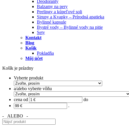
Deodoranty
Balzamy na pery
Peelingy a kúpeľové soli
Sirupy a Kvapky – Prírodná apatieka
Bylinné kapsule
Bystré vody – Bylinné vody na pitie
Sety
Kontakt
Blog
Košík
Pokladňa
Môj účet
Košík je prázdny
Vyberte produkt
a/alebo vyberte vôňu
cena od
do
.
- ALEBO -