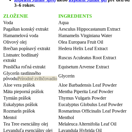
3–6 rokov.
ZLOŽENIE
INGREDIENTS
Voda
Aqua
Pagaštan konský extrakt
Aesculus Hippocastanum Extract
Hamamelová voda
Hamamelis Virginiana Water
Olivový olej
Olea Europaea Fruit Oil
Brečtan popínavý extrakt
Hedera Helix Leaf Extract
Listnatec bodlinatý
Ruscus Aculeatus Root Extract
extrakt
Praslička roľná extrakt
Equisetum Arvense Extract
Glycerín rastlinného
Glycerin
pôvodu
Prírodné zvlhčovadlo
Aloe vera prášok
Aloe Barbadensis Leaf Powder
Mäta pieporná prášok
Mentha Piperita Leaf Powder
Tymián prášok
Thymus Vulgaris Powder
Eukalyptus prášok
Eucalyptus Globulus Leaf Powder
Rozmarín prášok
Rosmarinus Officinalis Leaf Powder
Mentol
Menthol
Tea Tree esenciálny olej
Melaleuca Alternifolia Leaf Oil
Levanduľa esenciálny olej
Lavandula Hybrida Oil