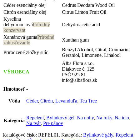
Céder esenciálny olej
Cedrus Deodara Wood Oil
Citrón esenciálny olej
Citrus Limon Fruit Oil
Kyselina
dehydrooctová
Prírodný
Dehydroacetic acid
konzervant
Xantánová guma
Prírodné
Xanthan gum
zahusťovadlo
Benzyl Alcohol, Citral, Coumarin,
Prirodzené zložky silíc
Geraniol, Limonene, Linalool
Alba Flora s.r.o.
Diakovce č. 125
VÝROBCA
PSČ 925 81
info@albaflora.sk
Hmotnosť
-
Vôňa
Céder
,
Citrón
,
Levanduľa
,
Tea Tree
Repelent
,
Bylinkový gél
,
Na nohy
,
Na ruky
,
Na telo
,
Kategória
Na tvár
,
Pre pánov
Katalógové číslo:
REPEL01
.
Kategória:
Bylinkové gély
,
Repelent
Prírodný repelent – gél