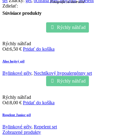
set
Značky:
gél
,
ochrana pred hmyzom
,
repelent
Fotografie sú ilustračné
Zdielať:
Súvisiace produkty
Rýchly náhľad
Rýchly náhľad
Od:
6,50
€
Pridať do košíka
Aloe hojivý gél
Bylinkové gély
,
Nechtíkový hypoalergénny set
Rýchly náhľad
Rýchly náhľad
Od:
8,00
€
Pridať do košíka
Repelent Junior gél
Bylinkové gély
,
Repelent set
Zobrazené produkty