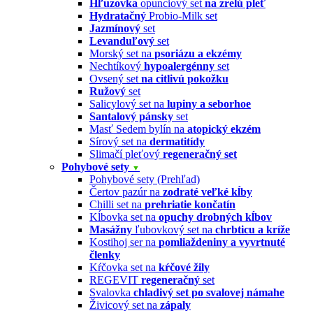
Hľuzovka
opunciový set
na zrelú pleť
Hydratačný
Probio-Milk set
Jazmínový
set
Levanduľový
set
Morský set na
psoriázu a ekzémy
Nechtíkový
hypoalergénny
set
Ovsený set
na citlivú pokožku
Ružový
set
Salicylový set na
lupiny a seborhoe
Santalový pánsky
set
Masť Sedem bylín na
atopický ekzém
Sírový set na
dermatitídy
Slimačí pleťový
regeneračný set
Pohybové sety
▼
Pohybové sety (Prehľad)
Čertov pazúr na
zodraté veľké kĺby
Chilli set na
prehriatie končatín
Kĺbovka set na
opuchy drobných kĺbov
Masážny
ľubovkový set na
chrbticu a kríže
Kostihoj ser na
pomliaždeniny a vyvrtnuté
členky
Kŕčovka set na
kŕčové žily
REGEVIT
regeneračný
set
Svalovka
chladivý set po svalovej námahe
Živicový set na
zápaly