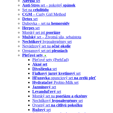
Alergia
set
Anti-Stres
set – pokojný
spánok
Set na
celulitídu
CGM
– Curly Girl Method
Detox
set
Dubovka – set na
hemoroidy
Herpes
set
Morský set pri
psoriáze
Mužský
set – Životná sila, sebaistota
Nechtíkový
hypoalergénny set
Nevädzový set na
očné okolie
Oreganový set pri
plesniach
Pleťové sety
▼
Pleťové sety (Prehľad)
Akné set
Divožienka
set
Fialkový jarný kvetinový
set
Hľuzovka
opunciový set
na zrelú pleť
Hydratačný
Probio-Milk set
Jazmínový
set
Levanduľový
set
Morský set na
psoriázu a ekzémy
Nechtíkový
hypoalergénny
set
Ovsený set
na citlivú pokožku
Ružový
set