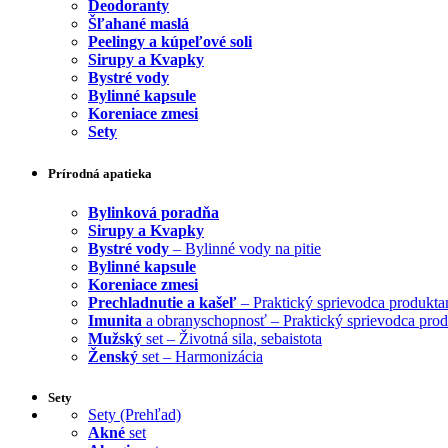
Deodoranty
Šľahané maslá
Peelingy a kúpeľové soli
Sirupy a Kvapky
Bystré vody
Bylinné kapsule
Koreniace zmesi
Sety
Prírodná apatieka
Bylinková poradňa
Sirupy a Kvapky
Bystré vody
– Bylinné vody na pitie
Bylinné kapsule
Koreniace zmesi
Prechladnutie a kašeľ
– Praktický sprievodca produkta
Imunita
a obranyschopnosť – Praktický sprievodca pro
Mužský
set – Životná sila, sebaistota
Ženský
set – Harmonizácia
Sety
Sety (Prehľad)
Akné
set