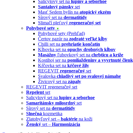
Salicylový set na
lupiny a seborhoe
Santalový pánsky
set
Masť Sedem bylín na
atopický ekzém
Sírový set na
dermatitídy
Slimačí pleťový
regeneračný set
Pohybové sety
▼
Pohybové sety (Prehľad)
Čertov pazúr na
zodraté veľké kĺby
Chilli set na
prehriatie končatín
Kĺbovka set na
opuchy drobných kĺbov
Masážny
ľubovkový set na
chrbticu a kríže
Kostihoj ser na
pomliaždeniny a vyvrtnuté člen
Kŕčovka set na
kŕčové žily
REGEVIT
regeneračný
set
Svalovka
chladivý set po svalovej námahe
Živicový set na
zápaly
REGEVIT regeneračný set
Repelent
set
Salicylový set na
lupiny a seborhoe
Samaritánsky milosrdný
set
Sírový set na
dermatitídy
Slnečná
kozmetika
Zlatobyľový set –
baktérie
na koži
Ženský
set –
Harmonizácia