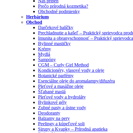
Náš príbeh
Prečo prírodná kozmetika?
Obchodné podmienky
Herbárium
Obchod
Darčekové balíčky
Prechladnutie a kašeľ – Praktický sprievodca pro
Imunita a obranyschopnosť – Praktický sprievodc
Bylinné mastičky
Krémy
Mydlá
Šampóny
CGM – Curly Girl Method
Kondicionéry, vlasové vody a oleje
Botanické parfémy
Esenciálne oleje do aromalampy/difuzéra
Pleťové a masážne oleje
Šľahané maslá
Pleťové vody a hydroláty
Bylinkové gély
Zubné pasty a ústne vody
Deodoranty
Balzamy na pery
Peelingy a kúpeľové soli
Sirupy a Kvapky – Prírodná apatieka