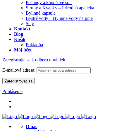
Peelingy a kúpeľové soli
Sirupy a Kvapky – Prírodná apatieka
Bylinné kapsule
Bystré vody – Bylinné vody na pitie
Sety
Kontakt
Blog
Košík
Pokladňa
Môj účet
Zaregistrujte sa k odberu noviniek
E-mailová adresa:
Prihlásenie
O nás