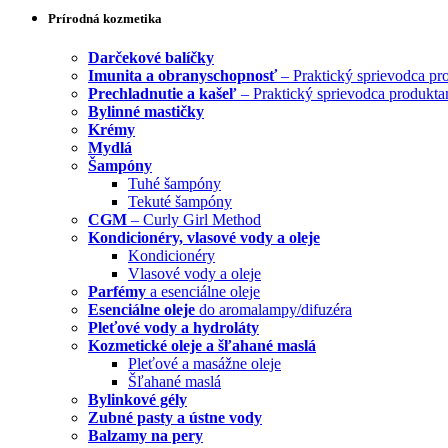
Prírodná kozmetika
Darčekové balíčky
Imunita a obranyschopnosť
– Praktický sprievodca pr
Prechladnutie a kašeľ
– Praktický sprievodca produkta
Bylinné mastičky
Krémy
Mydlá
Šampóny
Tuhé šampóny
Tekuté šampóny
CGM
– Curly Girl Method
Kondicionéry, vlasové vody a oleje
Kondicionéry
Vlasové vody a oleje
Parfémy
a esenciálne oleje
Esenciálne oleje
do aromalampy/difuzéra
Pleťové vody a hydroláty
Kozmetické oleje a šľahané maslá
Pleťové a masážne oleje
Šľahané maslá
Bylinkové gély
Zubné pasty a ústne vody
Balzamy na pery