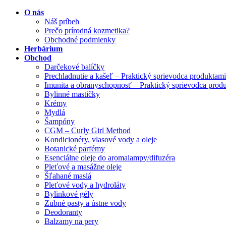
O nás
Náš príbeh
Prečo prírodná kozmetika?
Obchodné podmienky
Herbárium
Obchod
Darčekové balíčky
Prechladnutie a kašeľ – Praktický sprievodca produktami
Imunita a obranyschopnosť – Praktický sprievodca prod
Bylinné mastičky
Krémy
Mydlá
Šampóny
CGM – Curly Girl Method
Kondicionéry, vlasové vody a oleje
Botanické parfémy
Esenciálne oleje do aromalampy/difuzéra
Pleťové a masážne oleje
Šľahané maslá
Pleťové vody a hydroláty
Bylinkové gély
Zubné pasty a ústne vody
Deodoranty
Balzamy na pery