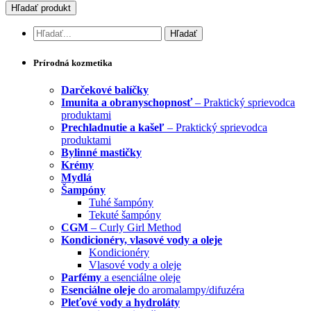
Prírodná kozmetika
Darčekové balíčky
Imunita a obranyschopnosť
– Praktický sprievodca
produktami
Prechladnutie a kašeľ
– Praktický sprievodca
produktami
Bylinné mastičky
Krémy
Mydlá
Šampóny
Tuhé šampóny
Tekuté šampóny
CGM
– Curly Girl Method
Kondicionéry, vlasové vody a oleje
Kondicionéry
Vlasové vody a oleje
Parfémy
a esenciálne oleje
Esenciálne oleje
do aromalampy/difuzéra
Pleťové vody a hydroláty