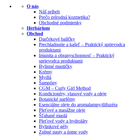
O nás
Náš príbeh
Prečo prírodná kozmetika?
Obchodné podmienky
Herbárium
Obchod
Darčekové balíčky
Prechladnutie a kašeľ – Praktický sprievodca
produktami
Imunita a obranyschopnosť – Praktický
sprievodca produktami
Bylinné mastičky
Krémy
Mydlá
Šampóny
CGM – Curly Girl Method
Kondicionéry, vlasové vody a oleje
Botanické parfémy
Esenciálne oleje do aromalampy/difuzéra
Pleťové a masážne oleje
Šľahané maslá
Pleťové vody a hydroláty
Bylinkové gély
Zubné pasty a ústne vody