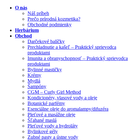
O nás
Náš príbeh
Prečo prírodná kozmetika?
Obchodné podmienky
Herbárium
Obchod
Darčekové balíčky
Prechladnutie a kašeľ – Praktický sprievodca
produktami
Imunita a obranyschopnosť – Praktický sprievodca
produktami
Bylinné mastičky
Krémy
Mydlá
Šampóny
CGM – Curly Girl Method
Kondicionéry, vlasové vody a oleje
Botanické parfémy
Esenciálne oleje do aromalampy/difuzéra
Pleťové a masážne oleje
Šľahané maslá
Pleťové vody a hydroláty
Bylinkové gély
Zubné pasty a ústne vody