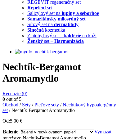
REGEVIT regeneračný set
Repelent
set
Salicylový set na
lupiny a seborhoe
Samaritánsky milosrdný
set
Sírový set na
dermatitídy
Slnečná
kozmetika
Zlatobyľový set –
baktérie
na koži
Ženský
set –
Harmonizácia
Nechtík-Bergamot
Aromamydlo
Recenzie (
0
)
0
out of 5
Obchod
/
Sety
/
Pleťové sety
/
Nechtíkový hypoalergénny
set
/ Nechtík-Bergamot Aromamydlo
Od:
5,00
€
Balenie
Vymazať
množstvo Nechtík-Bergamot Aromamydlo