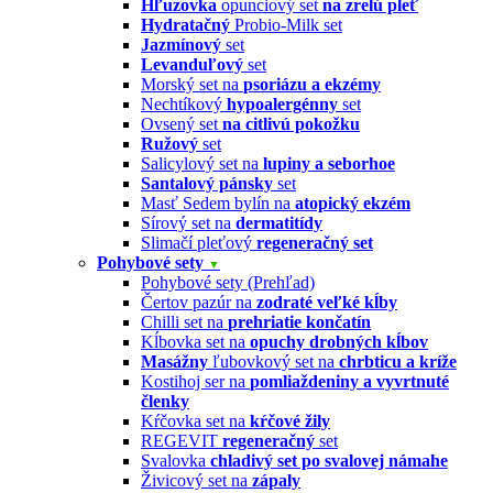
Hľuzovka
opunciový set
na zrelú pleť
Hydratačný
Probio-Milk set
Jazmínový
set
Levanduľový
set
Morský set na
psoriázu a ekzémy
Nechtíkový
hypoalergénny
set
Ovsený set
na citlivú pokožku
Ružový
set
Salicylový set na
lupiny a seborhoe
Santalový pánsky
set
Masť Sedem bylín na
atopický ekzém
Sírový set na
dermatitídy
Slimačí pleťový
regeneračný set
Pohybové sety
▼
Pohybové sety (Prehľad)
Čertov pazúr na
zodraté veľké kĺby
Chilli set na
prehriatie končatín
Kĺbovka set na
opuchy drobných kĺbov
Masážny
ľubovkový set na
chrbticu a kríže
Kostihoj ser na
pomliaždeniny a vyvrtnuté
členky
Kŕčovka set na
kŕčové žily
REGEVIT
regeneračný
set
Svalovka
chladivý set po svalovej námahe
Živicový set na
zápaly