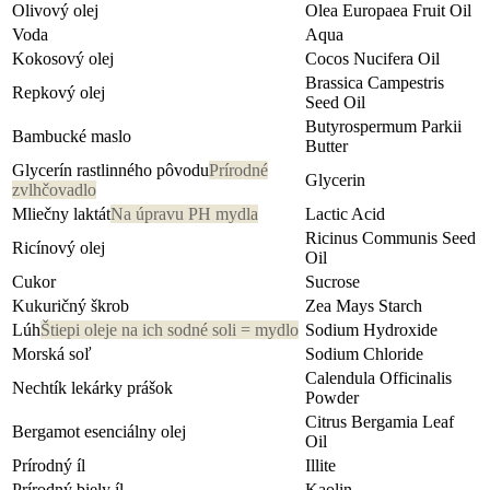
Olivový olej
Olea Europaea Fruit Oil
Voda
Aqua
Kokosový olej
Cocos Nucifera Oil
Brassica Campestris
Repkový olej
Seed Oil
Butyrospermum Parkii
Bambucké maslo
Butter
Glycerín rastlinného pôvodu
Prírodné
Glycerin
zvlhčovadlo
Mliečny laktát
Na úpravu PH mydla
Lactic Acid
Ricinus Communis Seed
Ricínový olej
Oil
Cukor
Sucrose
Kukuričný škrob
Zea Mays Starch
Lúh
Štiepi oleje na ich sodné soli = mydlo
Sodium Hydroxide
Morská soľ
Sodium Chloride
Calendula Officinalis
Nechtík lekárky prášok
Powder
Citrus Bergamia Leaf
Bergamot esenciálny olej
Oil
Prírodný íl
Illite
Prírodný biely íl
Kaolin