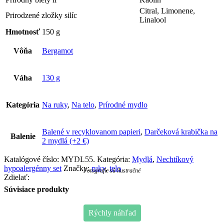
Citral, Limonene,
Prirodzené zložky silíc
Linalool
Hmotnosť
150 g
Vôňa
Bergamot
Váha
130 g
Kategória
Na ruky
,
Na telo
,
Prírodné mydlo
Balené v recyklovanom papieri
,
Darčeková krabička na
Balenie
2 mydlá (+2 €)
Katalógové číslo:
MYDL55
.
Kategória:
Mydlá
,
Nechtíkový
Nechtík-Bergamot Aromamydlo
hypoalergénny set
Značky:
ruky
,
telo
Fotografie sú ilustračné
Zdielať:
Súvisiace produkty
Rýchly náhľad