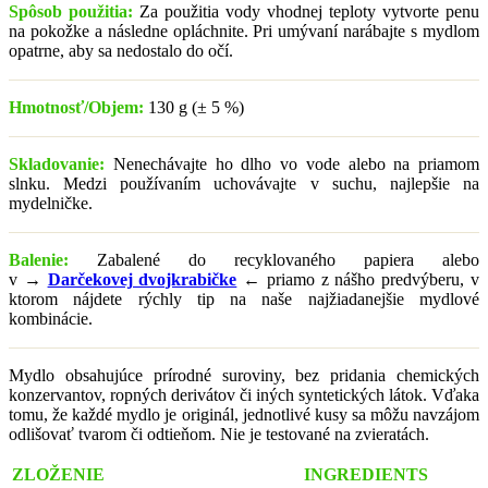
Spôsob použitia:
Za použitia vody vhodnej teploty vytvorte penu
na pokožke a následne opláchnite. Pri umývaní narábajte s mydlom
opatrne, aby sa nedostalo do očí.
Hmotnosť/Objem:
130 g (± 5 %)
Skladovanie:
Nenechávajte ho dlho vo vode alebo na priamom
slnku. Medzi používaním uchovávajte v suchu, najlepšie na
mydelničke.
Balenie:
Zabalené do recyklovaného papiera alebo
v
→
Darčekovej dvojkrabičke
←
priamo z nášho predvýberu, v
ktorom nájdete rýchly tip na naše najžiadanejšie mydlové
kombinácie.
Mydlo obsahujúce prírodné suroviny, bez pridania chemických
konzervantov, ropných derivátov či iných syntetických látok. Vďaka
tomu, že každé mydlo je originál, jednotlivé kusy sa môžu navzájom
odlišovať tvarom či odtieňom. Nie je testované na zvieratách.
ZLOŽENIE
INGREDIENTS