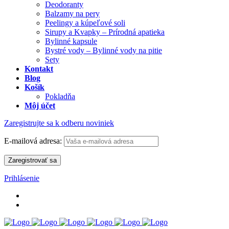
Deodoranty
Balzamy na pery
Peelingy a kúpeľové soli
Sirupy a Kvapky – Prírodná apatieka
Bylinné kapsule
Bystré vody – Bylinné vody na pitie
Sety
Kontakt
Blog
Košík
Pokladňa
Môj účet
Zaregistrujte sa k odberu noviniek
E-mailová adresa:
Prihlásenie