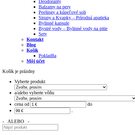
Deodoranty
Balzamy na pery
Peelingy a kúpeľové soli
Sirupy a Kvapky – Prírodná apatieka
Bylinné kapsule
Bystré vody – Bylinné vody na pitie
Sety
Kontakt
Blog
Košík
Pokladňa
Môj účet
Košík je prázdny
Vyberte produkt
a/alebo vyberte vôňu
cena od
do
.
- ALEBO -