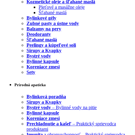
Kozmetické oleje a šľahané maslá
Pleťové a masážne oleje
Šľahané maslá
Bylinkové gély
Zubné pasty a ústne vody
Balzamy na pery
Deodoranty
Šľahané maslá
Peelingy a kúpeľové soli
Sirupy a Kvapky
Bystré vody
Bylinné kapsule
Koreniace zmesi
Sety
Prírodná apatieka
Bylinková poradňa
Sirupy a Kvapky
Bystré vody
– Bylinné vody na pitie
Bylinné kapsule
Koreniace zmesi
Prechladnutie a kašeľ
– Praktický sprievodca
produktami
Imunita
a obranyschopnosť – Praktický sprievodca