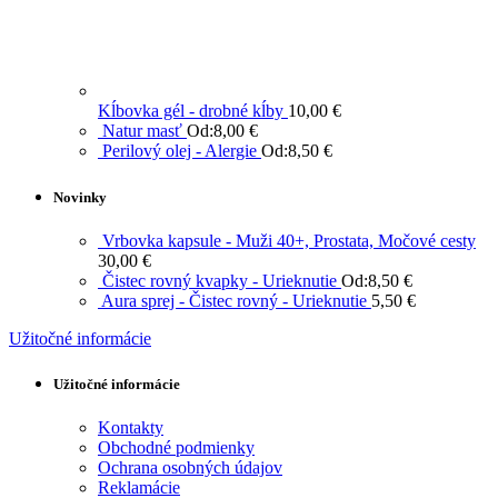
Kĺbovka gél - drobné kĺby
10,00
€
Natur masť
Od:
8,00
€
Perilový olej - Alergie
Od:
8,50
€
Novinky
Vrbovka kapsule - Muži 40+, Prostata, Močové cesty
30,00
€
Čistec rovný kvapky - Urieknutie
Od:
8,50
€
Aura sprej - Čistec rovný - Urieknutie
5,50
€
Užitočné informácie
Užitočné informácie
Kontakty
Obchodné podmienky
Ochrana osobných údajov
Reklamácie