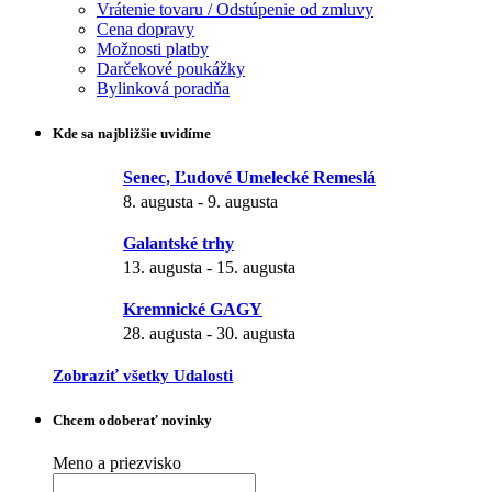
Vrátenie tovaru / Odstúpenie od zmluvy
Cena dopravy
Možnosti platby
Darčekové poukážky
Bylinková poradňa
Kde sa najbližšie uvidíme
Senec, Ľudové Umelecké Remeslá
8. augusta
-
9. augusta
Galantské trhy
13. augusta
-
15. augusta
Kremnické GAGY
28. augusta
-
30. augusta
Zobraziť všetky Udalosti
Chcem odoberať novinky
Meno a priezvisko