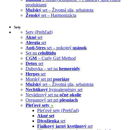
produktami
Mužský
set – Životná sila, sebaistota
Ženský
set – Harmonizácia
Sety
Sety (Prehľad)
Akné
set
Alergia
set
Anti-Stres
set – pokojný
spánok
Set na
celulitídu
CGM
– Curly Girl Method
Detox
set
Dubovka – set na
hemoroidy
Herpes
set
Morský set pri
psoriáze
Mužský
set – Životná sila, sebaistota
Nechtíkový
hypoalergénny set
Nevädzový set na
očné okolie
Oreganový set pri
plesniach
Pleťové sety
▼
Pleťové sety (Prehľad)
Akné set
Divožienka
set
Fialkový jarný kvetinový
set