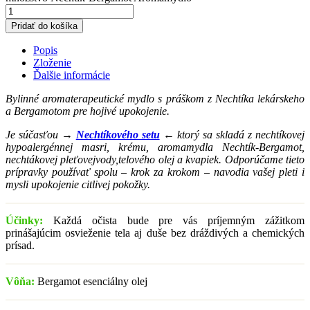
Pridať do košíka
Popis
Zloženie
Ďalšie informácie
Bylinné aromaterapeutické mydlo s práškom z Nechtíka lekárskeho
a Bergamotom pre hojivé upokojenie.
Je súčasťou →
Nechtíkového setu
← ktorý sa skladá z nechtíkovej
hypoalergénnej masri, krému, aromamydla Nechtík-Bergamot,
nechtákovej pleťovejvody,telového olej a kvapiek. Odporúčame tieto
prípravky používať spolu – krok za krokom – navodia vašej pleti i
mysli upokojenie citlivej pokožky.
Účinky:
Každá očista bude pre vás príjemným zážitkom
prinášajúcim osvieženie tela aj duše bez dráždivých a chemických
prísad.
Vôňa:
Bergamot esenciálny olej