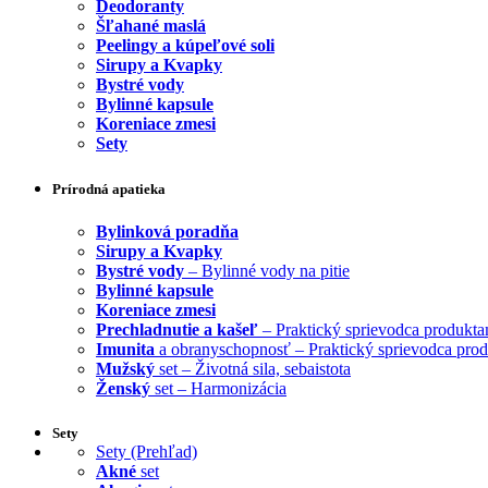
Deodoranty
Šľahané maslá
Peelingy a kúpeľové soli
Sirupy a Kvapky
Bystré vody
Bylinné kapsule
Koreniace zmesi
Sety
Prírodná apatieka
Bylinková poradňa
Sirupy a Kvapky
Bystré vody
– Bylinné vody na pitie
Bylinné kapsule
Koreniace zmesi
Prechladnutie a kašeľ
– Praktický sprievodca produkta
Imunita
a obranyschopnosť – Praktický sprievodca pro
Mužský
set – Životná sila, sebaistota
Ženský
set – Harmonizácia
Sety
Sety (Prehľad)
Akné
set