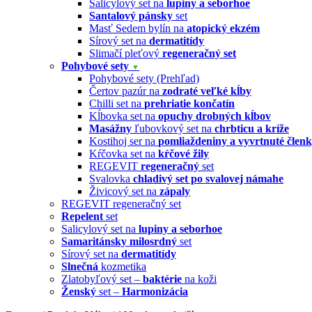
Salicylový set na
lupiny a seborhoe
Santalový pánsky
set
Masť Sedem bylín na
atopický ekzém
Sírový set na
dermatitídy
Slimačí pleťový
regeneračný set
Pohybové sety
▼
Pohybové sety (Prehľad)
Čertov pazúr na
zodraté veľké kĺby
Chilli set na
prehriatie končatín
Kĺbovka set na
opuchy drobných kĺbov
Masážny
ľubovkový set na
chrbticu a kríže
Kostihoj ser na
pomliaždeniny a vyvrtnuté člen
Kŕčovka set na
kŕčové žily
REGEVIT
regeneračný
set
Svalovka
chladivý set po svalovej námahe
Živicový set na
zápaly
REGEVIT regeneračný set
Repelent
set
Salicylový set na
lupiny a seborhoe
Samaritánsky milosrdný
set
Sírový set na
dermatitídy
Slnečná
kozmetika
Zlatobyľový set –
baktérie
na koži
Ženský
set –
Harmonizácia