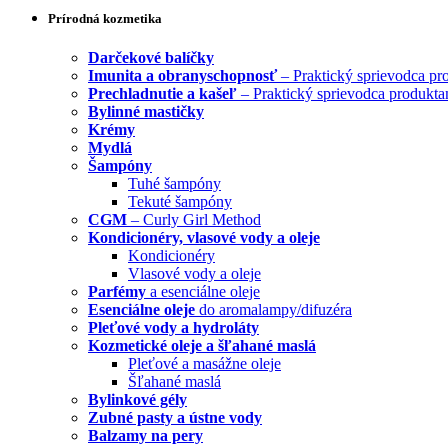
Prírodná kozmetika
Darčekové balíčky
Imunita a obranyschopnosť
– Praktický sprievodca pr
Prechladnutie a kašeľ
– Praktický sprievodca produkta
Bylinné mastičky
Krémy
Mydlá
Šampóny
Tuhé šampóny
Tekuté šampóny
CGM
– Curly Girl Method
Kondicionéry, vlasové vody a oleje
Kondicionéry
Vlasové vody a oleje
Parfémy
a esenciálne oleje
Esenciálne oleje
do aromalampy/difuzéra
Pleťové vody a hydroláty
Kozmetické oleje a šľahané maslá
Pleťové a masážne oleje
Šľahané maslá
Bylinkové gély
Zubné pasty a ústne vody
Balzamy na pery