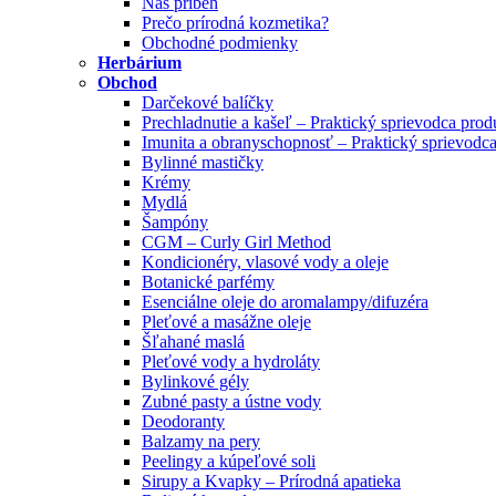
Náš príbeh
Prečo prírodná kozmetika?
Obchodné podmienky
Herbárium
Obchod
Darčekové balíčky
Prechladnutie a kašeľ – Praktický sprievodca pro
Imunita a obranyschopnosť – Praktický sprievodc
Bylinné mastičky
Krémy
Mydlá
Šampóny
CGM – Curly Girl Method
Kondicionéry, vlasové vody a oleje
Botanické parfémy
Esenciálne oleje do aromalampy/difuzéra
Pleťové a masážne oleje
Šľahané maslá
Pleťové vody a hydroláty
Bylinkové gély
Zubné pasty a ústne vody
Deodoranty
Balzamy na pery
Peelingy a kúpeľové soli
Sirupy a Kvapky – Prírodná apatieka