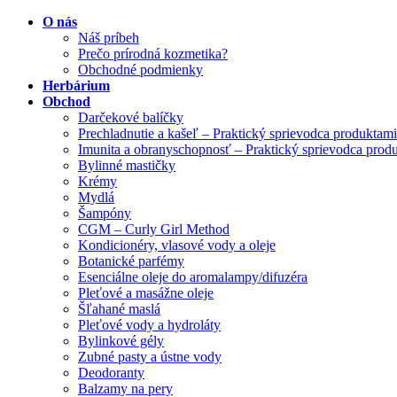
O nás
Náš príbeh
Prečo prírodná kozmetika?
Obchodné podmienky
Herbárium
Obchod
Darčekové balíčky
Prechladnutie a kašeľ – Praktický sprievodca produktami
Imunita a obranyschopnosť – Praktický sprievodca prod
Bylinné mastičky
Krémy
Mydlá
Šampóny
CGM – Curly Girl Method
Kondicionéry, vlasové vody a oleje
Botanické parfémy
Esenciálne oleje do aromalampy/difuzéra
Pleťové a masážne oleje
Šľahané maslá
Pleťové vody a hydroláty
Bylinkové gély
Zubné pasty a ústne vody
Deodoranty
Balzamy na pery