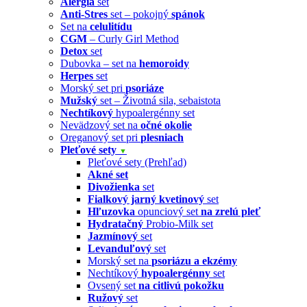
Alergia
set
Anti-Stres
set – pokojný
spánok
Set na
celulitídu
CGM
– Curly Girl Method
Detox
set
Dubovka – set na
hemoroidy
Herpes
set
Morský set pri
psoriáze
Mužský
set – Životná sila, sebaistota
Nechtíkový
hypoalergénny set
Nevädzový set na
očné okolie
Oreganový set pri
plesniach
Pleťové sety
▼
Pleťové sety (Prehľad)
Akné set
Divožienka
set
Fialkový jarný kvetinový
set
Hľuzovka
opunciový set
na zrelú pleť
Hydratačný
Probio-Milk set
Jazmínový
set
Levanduľový
set
Morský set na
psoriázu a ekzémy
Nechtíkový
hypoalergénny
set
Ovsený set
na citlivú pokožku
Ružový
set