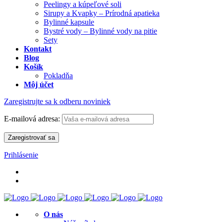
Peelingy a kúpeľové soli
Sirupy a Kvapky – Prírodná apatieka
Bylinné kapsule
Bystré vody – Bylinné vody na pitie
Sety
Kontakt
Blog
Košík
Pokladňa
Môj účet
Zaregistrujte sa k odberu noviniek
E-mailová adresa:
Prihlásenie
O nás