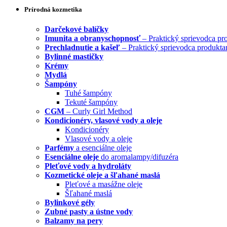
Prírodná kozmetika
Darčekové balíčky
Imunita a obranyschopnosť
– Praktický sprievodca pr
Prechladnutie a kašeľ
– Praktický sprievodca produkta
Bylinné mastičky
Krémy
Mydlá
Šampóny
Tuhé šampóny
Tekuté šampóny
CGM
– Curly Girl Method
Kondicionéry, vlasové vody a oleje
Kondicionéry
Vlasové vody a oleje
Parfémy
a esenciálne oleje
Esenciálne oleje
do aromalampy/difuzéra
Pleťové vody a hydroláty
Kozmetické oleje a šľahané maslá
Pleťové a masážne oleje
Šľahané maslá
Bylinkové gély
Zubné pasty a ústne vody
Balzamy na pery