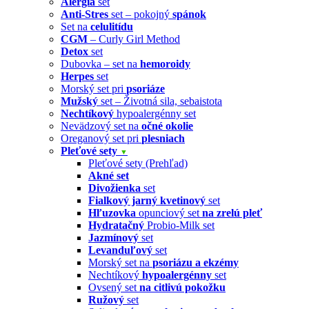
Alergia
set
Anti-Stres
set – pokojný
spánok
Set na
celulitídu
CGM
– Curly Girl Method
Detox
set
Dubovka – set na
hemoroidy
Herpes
set
Morský set pri
psoriáze
Mužský
set – Životná sila, sebaistota
Nechtíkový
hypoalergénny set
Nevädzový set na
očné okolie
Oreganový set pri
plesniach
Pleťové sety
▼
Pleťové sety (Prehľad)
Akné set
Divožienka
set
Fialkový jarný kvetinový
set
Hľuzovka
opunciový set
na zrelú pleť
Hydratačný
Probio-Milk set
Jazmínový
set
Levanduľový
set
Morský set na
psoriázu a ekzémy
Nechtíkový
hypoalergénny
set
Ovsený set
na citlivú pokožku
Ružový
set