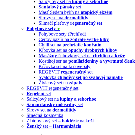
Salicylový set na
lupiny a seborhoe
Santalový pánsky
set
Masť Sedem bylín na
atopický ekzém
Sírový set na
dermatitídy
Slimačí pleťový
regeneračný set
Pohybové sety
▼
Pohybové sety (Prehľad)
Čertov pazúr na
zodraté veľké kĺby
Chilli set na
prehriatie končatín
Kĺbovka set na
opuchy drobných kĺbov
Masážny
ľubovkový set na
chrbticu a kríže
Kostihoj ser na
pomliaždeniny a vyvrtnuté člen
Kŕčovka set na
kŕčové žily
REGEVIT
regeneračný
set
Svalovka
chladivý set po svalovej námahe
Živicový set na
zápaly
REGEVIT regeneračný set
Repelent
set
Salicylový set na
lupiny a seborhoe
Samaritánsky milosrdný
set
Sírový set na
dermatitídy
Slnečná
kozmetika
Zlatobyľový set –
baktérie
na koži
Ženský
set –
Harmonizácia