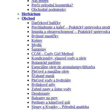
Náš príbeh
Prečo prírodná kozmetika?
Obchodné podmienky
Herbárium
Obchod
Darčekové balíčky
Prechladnutie a kašeľ – Praktický sprievodca pro
Imunita a obranyschopnosť – Praktický sprievodc
Bylinné mastičky
Krémy
Mydlá
Šampóny
CGM – Curly Girl Method
Kondicionéry, vlasové vody a oleje
Botanické parfémy
Esenciálne oleje do aromalampy/difuzéra
Pleťové a masážne oleje
Šľahané maslá
Pleťové vody a hydroláty
Bylinkové gély
Zubné pasty a ústne vody
Deodoranty
Balzamy na pery
Peelingy a kúpeľové soli
Sirupy a Kvapky – Prírodná apatieka