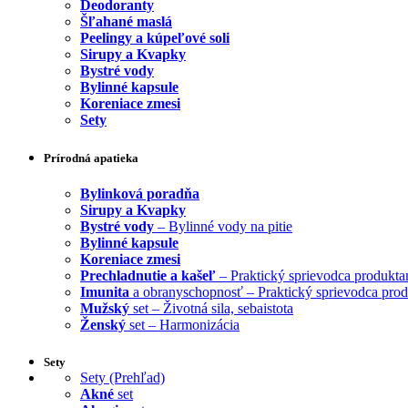
Deodoranty
Šľahané maslá
Peelingy a kúpeľové soli
Sirupy a Kvapky
Bystré vody
Bylinné kapsule
Koreniace zmesi
Sety
Prírodná apatieka
Bylinková poradňa
Sirupy a Kvapky
Bystré vody
– Bylinné vody na pitie
Bylinné kapsule
Koreniace zmesi
Prechladnutie a kašeľ
– Praktický sprievodca produkta
Imunita
a obranyschopnosť – Praktický sprievodca pro
Mužský
set – Životná sila, sebaistota
Ženský
set – Harmonizácia
Sety
Sety (Prehľad)
Akné
set