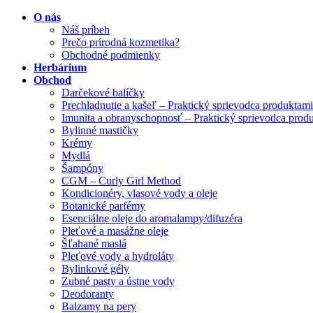
O nás
Náš príbeh
Prečo prírodná kozmetika?
Obchodné podmienky
Herbárium
Obchod
Darčekové balíčky
Prechladnutie a kašeľ – Praktický sprievodca produktami
Imunita a obranyschopnosť – Praktický sprievodca prod
Bylinné mastičky
Krémy
Mydlá
Šampóny
CGM – Curly Girl Method
Kondicionéry, vlasové vody a oleje
Botanické parfémy
Esenciálne oleje do aromalampy/difuzéra
Pleťové a masážne oleje
Šľahané maslá
Pleťové vody a hydroláty
Bylinkové gély
Zubné pasty a ústne vody
Deodoranty
Balzamy na pery