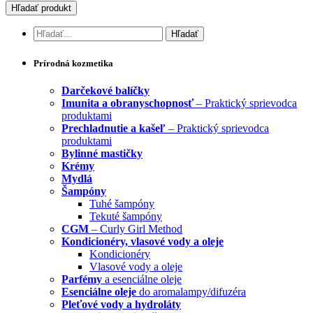
Prírodná kozmetika
Darčekové balíčky
Imunita a obranyschopnosť
– Praktický sprievodca
produktami
Prechladnutie a kašeľ
– Praktický sprievodca
produktami
Bylinné mastičky
Krémy
Mydlá
Šampóny
Tuhé šampóny
Tekuté šampóny
CGM
– Curly Girl Method
Kondicionéry, vlasové vody a oleje
Kondicionéry
Vlasové vody a oleje
Parfémy
a esenciálne oleje
Esenciálne oleje
do aromalampy/difuzéra
Pleťové vody a hydroláty