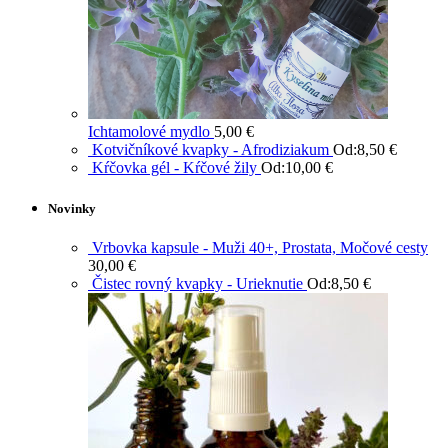
Ichtamolové mydlo
5,00
€
Kotvičníkové kvapky - Afrodiziakum
Od:
8,50
€
Kŕčovka gél - Kŕčové žily
Od:
10,00
€
Novinky
Vrbovka kapsule - Muži 40+, Prostata, Močové cesty
30,00
€
Čistec rovný kvapky - Urieknutie
Od:
8,50
€