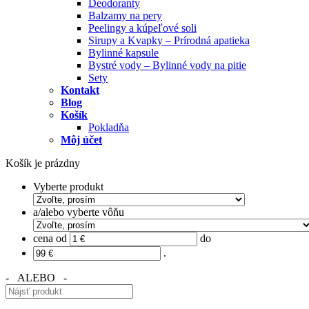
Deodoranty
Balzamy na pery
Peelingy a kúpeľové soli
Sirupy a Kvapky – Prírodná apatieka
Bylinné kapsule
Bystré vody – Bylinné vody na pitie
Sety
Kontakt
Blog
Košík
Pokladňa
Môj účet
Košík je prázdny
Vyberte produkt
a/alebo vyberte vôňu
cena od
do
.
- ALEBO -