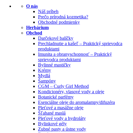
O nás
Náš príbeh
Prečo prírodná kozmetika?
Obchodné podmienky
Herbárium
Obchod
Darčekové balíčky
Prechladnutie a kašeľ – Praktický sprievodca
produktami
Imunita a obranyschopnosť – Praktický
sprievodca produktami
Bylinné mastičky
Krémy
Mydlá
Šampóny
CGM – Curly Girl Method
Kondicionéry, vlasové vody a oleje
Botanické parfémy
Esenciálne oleje do aromalampy/difuzéra
Pleťové a masážne oleje
Šľahané maslá
Pleťové vody a hydroláty
Bylinkové gély
Zubné pasty a ústne vody