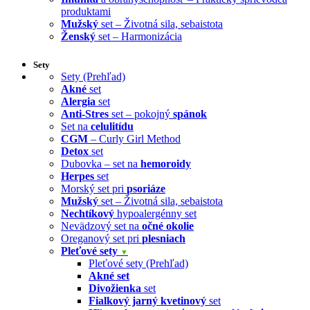
produktami
Mužský
set – Životná sila, sebaistota
Ženský
set – Harmonizácia
Sety
Sety (Prehľad)
Akné
set
Alergia
set
Anti-Stres
set – pokojný
spánok
Set na
celulitídu
CGM
– Curly Girl Method
Detox
set
Dubovka – set na
hemoroidy
Herpes
set
Morský set pri
psoriáze
Mužský
set – Životná sila, sebaistota
Nechtíkový
hypoalergénny set
Nevädzový set na
očné okolie
Oreganový set pri
plesniach
Pleťové sety
▼
Pleťové sety (Prehľad)
Akné set
Divožienka
set
Fialkový jarný kvetinový
set