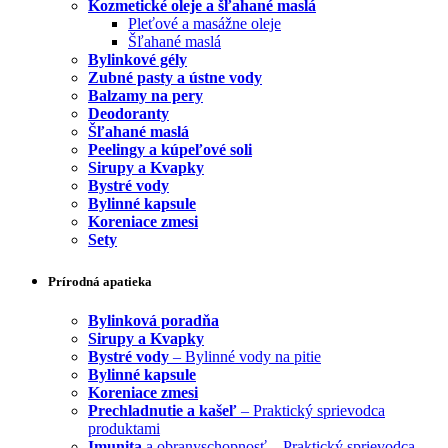
Kozmetické oleje a šľahané maslá
Pleťové a masážne oleje
Šľahané maslá
Bylinkové gély
Zubné pasty a ústne vody
Balzamy na pery
Deodoranty
Šľahané maslá
Peelingy a kúpeľové soli
Sirupy a Kvapky
Bystré vody
Bylinné kapsule
Koreniace zmesi
Sety
Prírodná apatieka
Bylinková poradňa
Sirupy a Kvapky
Bystré vody
– Bylinné vody na pitie
Bylinné kapsule
Koreniace zmesi
Prechladnutie a kašeľ
– Praktický sprievodca
produktami
Imunita
a obranyschopnosť – Praktický sprievodca