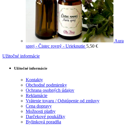
Aura
sprej - Čistec rovný - Urieknutie
5,50
€
Užitočné informácie
Užitočné informácie
Kontakty
Obchodné podmienky
Ochrana osobných údajov
Reklamácie
Vrátenie tovaru / Odstúpenie od zmluvy
Cena dopravy
Možnosti platby
Darčekové poukážky
Bylinková poradňa