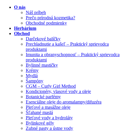
O nás
Náš príbeh
Prečo prírodná kozmetika?
Obchodné podmienky
Herbárium
Obchod
Darčekové balíčky
Prechladnutie a kašeľ – Praktický sprievodca
produktami
Imunita a obranyschopnosť – Praktický sprievodca
produktami
Bylinné mastičky
Krémy
Mydlá
Šampóny
CGM – Curly Girl Method
Kondicionéry, vlasové vody a oleje
Botanické parfémy
Esenciálne oleje do aromalampy/difuzéra
Pleťové a masážne oleje
Šľahané maslá
Pleťové vody a hydroláty
Bylinkové gély
Zubné pasty a ústne vody