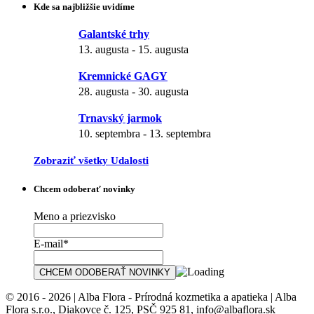
Kde sa najbližšie uvidíme
Galantské trhy
13. augusta
-
15. augusta
Kremnické GAGY
28. augusta
-
30. augusta
Trnavský jarmok
10. septembra
-
13. septembra
Zobraziť všetky Udalosti
Chcem odoberať novinky
Meno a priezvisko
E-mail*
© 2016 - 2026 | Alba Flora - Prírodná kozmetika a apatieka | Alba
Flora s.r.o., Diakovce č. 125, PSČ 925 81, info@albaflora.sk