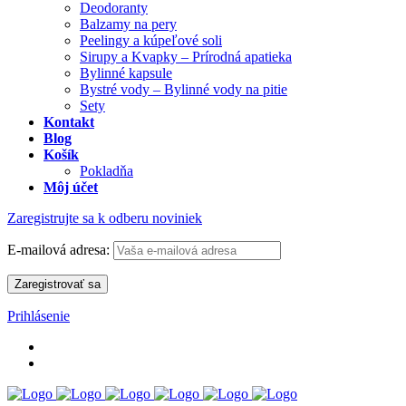
Deodoranty
Balzamy na pery
Peelingy a kúpeľové soli
Sirupy a Kvapky – Prírodná apatieka
Bylinné kapsule
Bystré vody – Bylinné vody na pitie
Sety
Kontakt
Blog
Košík
Pokladňa
Môj účet
Zaregistrujte sa k odberu noviniek
E-mailová adresa:
Prihlásenie