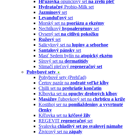
Hľuzovka
opunciový set
na zrelú pleť
Hydratačný
Probio-Milk set
Jazmínový
set
Levanduľový
set
Morský set na
psoriázu a ekzémy
Nechtíkový
hypoalergénny
set
Ovsený set
na citlivú pokožku
Ružový
set
Salicylový set na
lupiny a seborhoe
Santalový pánsky
set
Masť Sedem bylín na
atopický ekzém
Sírový set na
dermatitídy
Slimačí pleťový
regeneračný set
Pohybové sety
▼
Pohybové sety (Prehľad)
Čertov pazúr na
zodraté veľké kĺby
Chilli set na
prehriatie končatín
Kĺbovka set na
opuchy drobných kĺbov
Masážny
ľubovkový set na
chrbticu a kríže
Kostihoj ser na
pomliaždeniny a vyvrtnuté
členky
Kŕčovka set na
kŕčové žily
REGEVIT
regeneračný
set
Svalovka
chladivý set po svalovej námahe
Živicový set na
zápaly