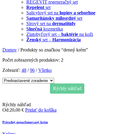
REGEVIT regeneračný set
Repelent
set
Salicylový set na
lupiny a seborhoe
Samaritánsky milosrdný
set
Sírový set na
dermatitídy
Slnečná
kozmetika
Zlatobyľový set –
baktérie
na koži
Ženský
set –
Harmonizácia
Domov
/ Produkty so značkou “denný krém”
Počet zobrazených produktov: 2
Zobraziť:
48
/
96
/
Všetko
Rýchly náhľad
Rýchly náhľad
Od:
20,00
€
Pridať do košíka
Prírodný neparfumovaný krém
Krémy