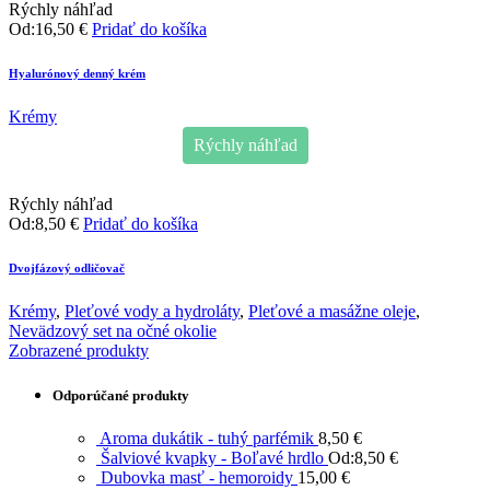
Rýchly náhľad
Od:
16,50
€
Pridať do košíka
Hyalurónový denný krém
Krémy
Rýchly náhľad
Rýchly náhľad
Od:
8,50
€
Pridať do košíka
Dvojfázový odličovač
Krémy
,
Pleťové vody a hydroláty
,
Pleťové a masážne oleje
,
Nevädzový set na očné okolie
Zobrazené produkty
Odporúčané produkty
Aroma dukátik - tuhý parfémik
8,50
€
Šalviové kvapky - Boľavé hrdlo
Od:
8,50
€
Dubovka masť - hemoroidy
15,00
€