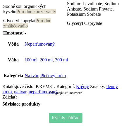
Sodium Levulinate, Sodium
Sodné soli organických
Anisate, Sodium Phytate,
kyselín
Prírodné konzervanty
Potassium Sorbate
Glyceryl kaprylát
Prírodné
Glyceryl Caprylate
zmäkčovadlo
Hmotnosť
-
Vôňa
Neparfumovaný
Váha
100 ml
,
200 ml
,
300 ml
Kategória
Na tvár
,
Pleťový krém
Katalógové číslo:
KREM31
.
Kategórií:
Krémy
Značky:
denný
Prírodný neparfumovaný krém
krém
,
na tvár
,
neparfumovaný
Fotografie sú ilustračné
Zdielať:
Súvisiace produkty
Rýchly náhľad