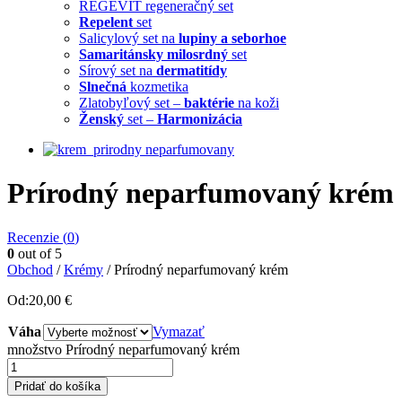
REGEVIT regeneračný set
Repelent
set
Salicylový set na
lupiny a seborhoe
Samaritánsky milosrdný
set
Sírový set na
dermatitídy
Slnečná
kozmetika
Zlatobyľový set –
baktérie
na koži
Ženský
set –
Harmonizácia
Prírodný neparfumovaný krém
Recenzie (
0
)
0
out of 5
Obchod
/
Krémy
/ Prírodný neparfumovaný krém
Od:
20,00
€
Váha
Vymazať
množstvo Prírodný neparfumovaný krém
Pridať do košíka