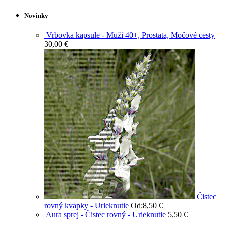
Novinky
Vrbovka kapsule - Muži 40+, Prostata, Močové cesty
30,00
€
Čistec
rovný kvapky - Urieknutie
Od:
8,50
€
Aura sprej - Čistec rovný - Urieknutie
5,50
€