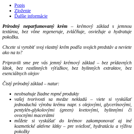
Popis
Zloženie
Ďalšie informácie
Prírodný neparfumovaný krém
– krémový základ s jemnou
textúrou, bez vône regeneruje, zvláčňuje, osviežuje a hydratuje
pokožku.
Chcete si vyrobiť svoj vlastný krém podľa svojich predstáv a neviete
ako na to?
Pripravili sme pre vás jemný krémový základ – bez prídavných
látok, bez rastlinných výťažkov, bez bylinných extraktov, bez
esenciálnych olejov
Čistý prírodný základ – natur:
neobsahuje žiadne ropné produkty
vašej tvorivosti sa medze nekladú – viete si vyskúšať
jednoduchú výrobu krému napr. s olejovými, glycerínovými,
pentylén-glykolovými (green) kvetovými, bylinnými či
ovocnými macerátmi
môžete si vyskúšať do krémov zakomponovať aj iné
kozmetické aktívne látky – pre sviežosť, hydratáciu a výživu
pokožky