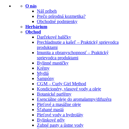
O nás
Náš príbeh
Prečo prírodná kozmetika?
Obchodné podmienky
Herbárium
Obchod
Darčekové balíčky
Prechladnutie a kašeľ – Praktický sprievodca
produktami
Imunita a obranyschopnosť – Praktický
sprievodca produktami
Bylinné mastičky
Krémy
Mydlá
Šampóny
CGM – Curly Girl Method
Kondicionéry, vlasové vody a oleje
Botanické parfémy
Esenciálne oleje do aromalampy/difuzéra
Pleťové a masážne oleje
Šľahané maslá
Pleťové vody a hydroláty
Bylinkové gély
Zubné pasty a ústne vody