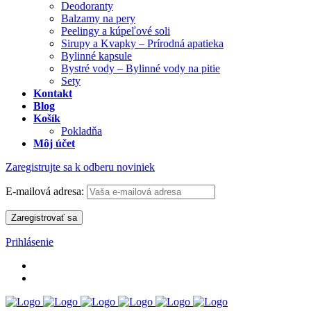
Deodoranty
Balzamy na pery
Peelingy a kúpeľové soli
Sirupy a Kvapky – Prírodná apatieka
Bylinné kapsule
Bystré vody – Bylinné vody na pitie
Sety
Kontakt
Blog
Košík
Pokladňa
Môj účet
Zaregistrujte sa k odberu noviniek
E-mailová adresa:
Prihlásenie