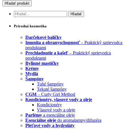
Prírodná kozmetika
Darčekové balíčky
Imunita a obranyschopnosť
– Praktický sprievodca
produktami
Prechladnutie a kašeľ
– Praktický sprievodca
produktami
Bylinné mastičky
Krémy
Mydlá
Šampóny
Tuhé šampóny
Tekuté šampóny
CGM
– Curly Girl Method
Kondicionéry, vlasové vody a oleje
Kondicionéry
Vlasové vody a oleje
Parfémy
a esenciálne oleje
Esenciálne oleje
do aromalampy/difuzéra
Pleťové vody a hydroláty