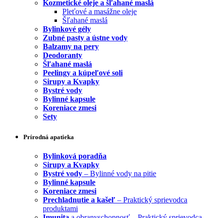
Kozmetické oleje a šľahané maslá
Pleťové a masážne oleje
Šľahané maslá
Bylinkové gély
Zubné pasty a ústne vody
Balzamy na pery
Deodoranty
Šľahané maslá
Peelingy a kúpeľové soli
Sirupy a Kvapky
Bystré vody
Bylinné kapsule
Koreniace zmesi
Sety
Prírodná apatieka
Bylinková poradňa
Sirupy a Kvapky
Bystré vody
– Bylinné vody na pitie
Bylinné kapsule
Koreniace zmesi
Prechladnutie a kašeľ
– Praktický sprievodca
produktami
Imunita
a obranyschopnosť – Praktický sprievodca