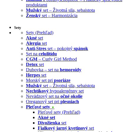
produktami
Mužský
set – Životná sila, sebaistota
Ženský
set – Harmonizácia
Sety
Sety (Prehľad)
Akné
set
Alergia
set
Anti-Stres
set – pokojný
spánok
Set na
celulitídu
CGM
– Curly Girl Method
Detox
set
Dubovka – set na
hemoroidy
Herpes
set
Morský set pri
psoriáze
Mužský
set – Životná sila, sebaistota
Nechtíkový
hypoalergénny set
Nevädzový set na
očné okolie
Oreganový set pri
plesniach
Pleťové sety
▼
Pleťové sety (Prehľad)
Akné set
Divožienka
set
Fialkový jarný kvetinový
set