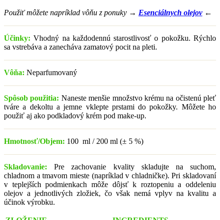
Použiť môžete napríklad vôňu z ponuky →
Esenciálnych olejov
←
Účinky:
Vhodný na každodennú starostlivosť o pokožku. Rýchlo
sa vstrebáva a zanecháva zamatový pocit na pleti.
Vôňa:
Neparfumovaný
Spôsob použitia:
Naneste menšie množstvo krému na očistenú pleť
tváre a dekoltu a jemne vklepte prstami do pokožky. Môžete ho
použiť aj ako podkladový krém pod make-up.
Hmotnosť/Objem:
100 ml / 200 ml (± 5 %)
Skladovanie:
Pre zachovanie kvality skladujte na suchom,
chladnom a tmavom mieste (napríklad v chladničke). Pri skladovaní
v teplejších podmienkach môže dôjsť k roztopeniu a oddeleniu
olejov a jednotlivých zložiek, čo však nemá vplyv na kvalitu a
účinok výrobku.