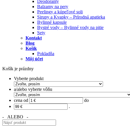
Deodoranty
Balzamy na pery
Peelingy a kúpeľové soli
Sirupy a Kvapky – Prírodná apatieka
Bylinné kapsule
Bystré vody – Bylinné vody na pitie
Sety
Kontakt
Blog
Košík
Pokladňa
Môj účet
Košík je prázdny
Vyberte produkt
a/alebo vyberte vôňu
cena od
do
.
- ALEBO -