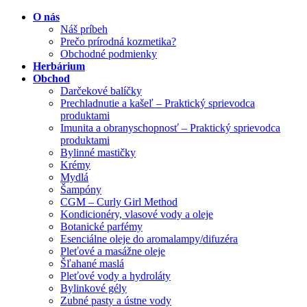
O nás
Náš príbeh
Prečo prírodná kozmetika?
Obchodné podmienky
Herbárium
Obchod
Darčekové balíčky
Prechladnutie a kašeľ – Praktický sprievodca
produktami
Imunita a obranyschopnosť – Praktický sprievodca
produktami
Bylinné mastičky
Krémy
Mydlá
Šampóny
CGM – Curly Girl Method
Kondicionéry, vlasové vody a oleje
Botanické parfémy
Esenciálne oleje do aromalampy/difuzéra
Pleťové a masážne oleje
Šľahané maslá
Pleťové vody a hydroláty
Bylinkové gély
Zubné pasty a ústne vody