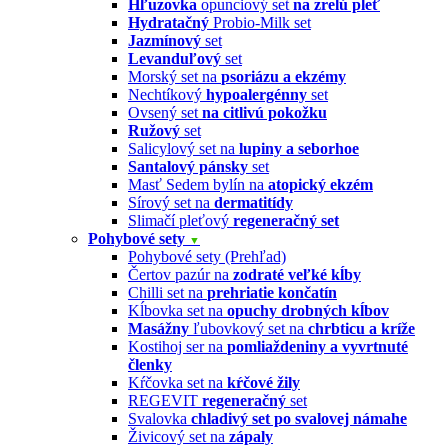
Hľuzovka
opunciový set
na zrelú pleť
Hydratačný
Probio-Milk set
Jazmínový
set
Levanduľový
set
Morský set na
psoriázu a ekzémy
Nechtíkový
hypoalergénny
set
Ovsený set
na citlivú pokožku
Ružový
set
Salicylový set na
lupiny a seborhoe
Santalový pánsky
set
Masť Sedem bylín na
atopický ekzém
Sírový set na
dermatitídy
Slimačí pleťový
regeneračný set
Pohybové sety
▼
Pohybové sety (Prehľad)
Čertov pazúr na
zodraté veľké kĺby
Chilli set na
prehriatie končatín
Kĺbovka set na
opuchy drobných kĺbov
Masážny
ľubovkový set na
chrbticu a kríže
Kostihoj ser na
pomliaždeniny a vyvrtnuté
členky
Kŕčovka set na
kŕčové žily
REGEVIT
regeneračný
set
Svalovka
chladivý set po svalovej námahe
Živicový set na
zápaly