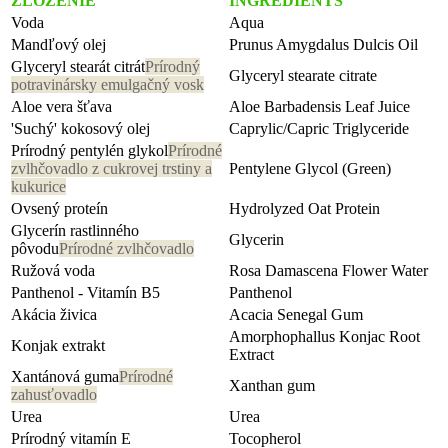
ZLOŽENIE
INGREDIENTS
Voda
Aqua
Mandľový olej
Prunus Amygdalus Dulcis Oil
Glyceryl stearát citrát
Prírodný
Glyceryl stearate citrate
potravinársky emulgačný vosk
Aloe vera šťava
Aloe Barbadensis Leaf Juice
'Suchý' kokosový olej
Caprylic/Capric Triglyceride
Prírodný pentylén glykol
Prírodné
zvlhčovadlo z cukrovej trstiny a
Pentylene Glycol (Green)
kukurice
Ovsený proteín
Hydrolyzed Oat Protein
Glycerín rastlinného
Glycerin
pôvodu
Prírodné zvlhčovadlo
Ružová voda
Rosa Damascena Flower Water
Panthenol - Vitamín B5
Panthenol
Akácia živica
Acacia Senegal Gum
Amorphophallus Konjac Root
Konjak extrakt
Extract
Xantánová guma
Prírodné
Xanthan gum
zahusťovadlo
Urea
Urea
Prírodný vitamín E
Tocopherol