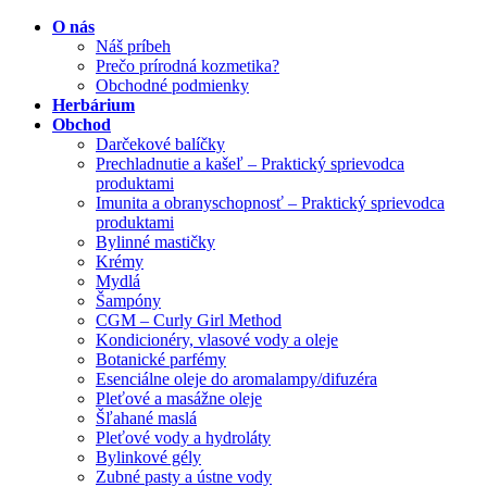
O nás
Náš príbeh
Prečo prírodná kozmetika?
Obchodné podmienky
Herbárium
Obchod
Darčekové balíčky
Prechladnutie a kašeľ – Praktický sprievodca
produktami
Imunita a obranyschopnosť – Praktický sprievodca
produktami
Bylinné mastičky
Krémy
Mydlá
Šampóny
CGM – Curly Girl Method
Kondicionéry, vlasové vody a oleje
Botanické parfémy
Esenciálne oleje do aromalampy/difuzéra
Pleťové a masážne oleje
Šľahané maslá
Pleťové vody a hydroláty
Bylinkové gély
Zubné pasty a ústne vody