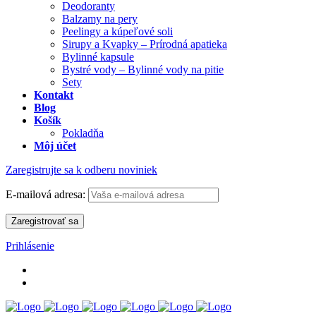
Deodoranty
Balzamy na pery
Peelingy a kúpeľové soli
Sirupy a Kvapky – Prírodná apatieka
Bylinné kapsule
Bystré vody – Bylinné vody na pitie
Sety
Kontakt
Blog
Košík
Pokladňa
Môj účet
Zaregistrujte sa k odberu noviniek
E-mailová adresa:
Prihlásenie