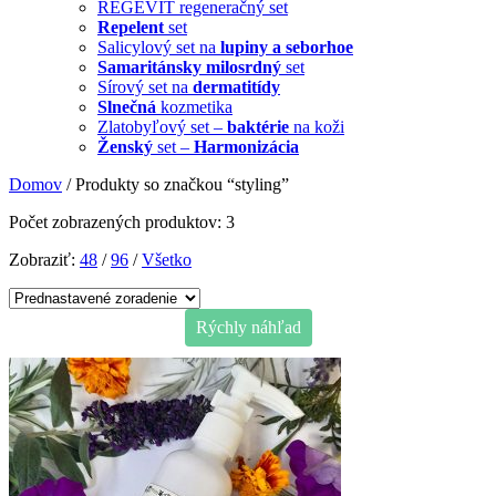
REGEVIT regeneračný set
Repelent
set
Salicylový set na
lupiny a seborhoe
Samaritánsky milosrdný
set
Sírový set na
dermatitídy
Slnečná
kozmetika
Zlatobyľový set –
baktérie
na koži
Ženský
set –
Harmonizácia
Domov
/ Produkty so značkou “styling”
Počet zobrazených produktov: 3
Zobraziť:
48
/
96
/
Všetko
Rýchly náhľad