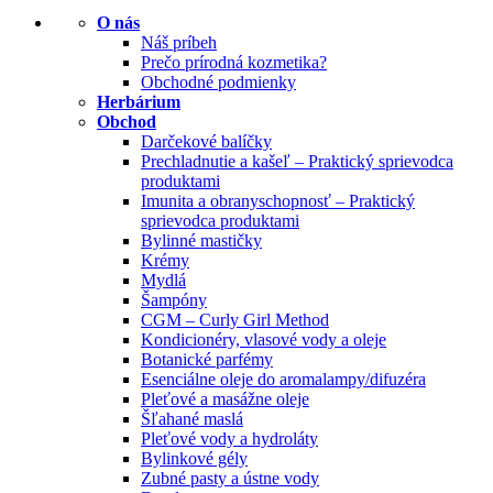
O nás
Náš príbeh
Prečo prírodná kozmetika?
Obchodné podmienky
Herbárium
Obchod
Darčekové balíčky
Prechladnutie a kašeľ – Praktický sprievodca
produktami
Imunita a obranyschopnosť – Praktický
sprievodca produktami
Bylinné mastičky
Krémy
Mydlá
Šampóny
CGM – Curly Girl Method
Kondicionéry, vlasové vody a oleje
Botanické parfémy
Esenciálne oleje do aromalampy/difuzéra
Pleťové a masážne oleje
Šľahané maslá
Pleťové vody a hydroláty
Bylinkové gély
Zubné pasty a ústne vody