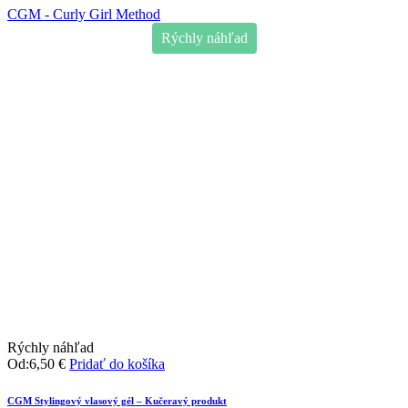
CGM - Curly Girl Method
Rýchly náhľad
Rýchly náhľad
Od:
6,50
€
Pridať do košíka
CGM Stylingový vlasový gél – Kučeravý produkt