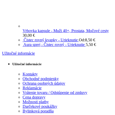
Vrbovka kapsule - Muži 40+, Prostata, Močové cesty
30,00
€
Čistec rovný kvapky - Urieknutie
Od:
8,50
€
Aura sprej - Čistec rovný - Urieknutie
5,50
€
Užitočné informácie
Užitočné informácie
Kontakty
Obchodné podmienky
Ochrana osobných údajov
Reklamácie
Vrátenie tovaru / Odstúpenie od zmluvy
Cena dopravy
Možnosti platby
Darčekové poukážky
Bylinková poradňa