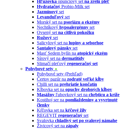
Hľuzovka
opunciový set
na zrelú pleť
Hydratačný
Probio-Milk set
Jazmínový
set
Levanduľový
set
Morský set na
psoriázu a ekzémy
Nechtíkový
hypoalergénny
set
Ovsený set
na citlivú pokožku
Ružový
set
Salicylový set na
lupiny a seborhoe
Santalový pánsky
set
Masť Sedem bylín na
atopický ekzém
Sírový set na
dermatitídy
Slimačí pleťový
regeneračný set
Pohybové sety
▼
Pohybové sety (Prehľad)
Čertov pazúr na
zodraté veľké kĺby
Chilli set na
prehriatie končatín
Kĺbovka set na
opuchy drobných kĺbov
Masážny
ľubovkový set na
chrbticu a kríže
Kostihoj ser na
pomliaždeniny a vyvrtnuté
členky
Kŕčovka set na
kŕčové žily
REGEVIT
regeneračný
set
Svalovka
chladivý set po svalovej námahe
Živicový set na
zápaly