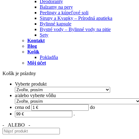
Deodoranty
Balzamy na pery
Peelingy a kúpeľové soli
Sirupy a Kvapky – Prírodná apatieka
Bylinné kapsule
Bystré vody – Bylinné vody na pitie
Sety
Kontakt
Blog
Košík
Pokladňa
Môj účet
Košík je prázdny
Vyberte produkt
a/alebo vyberte vôňu
cena od
do
.
- ALEBO -