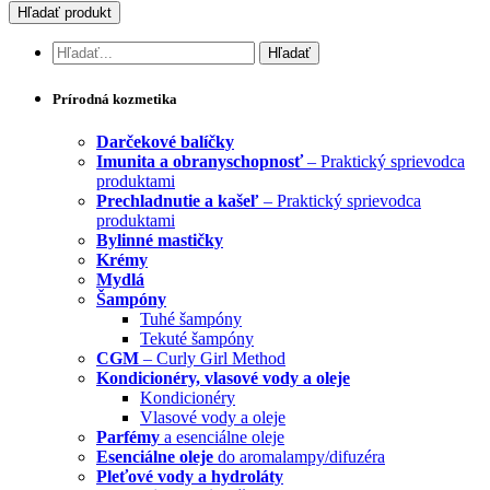
Prírodná kozmetika
Darčekové balíčky
Imunita a obranyschopnosť
– Praktický sprievodca
produktami
Prechladnutie a kašeľ
– Praktický sprievodca
produktami
Bylinné mastičky
Krémy
Mydlá
Šampóny
Tuhé šampóny
Tekuté šampóny
CGM
– Curly Girl Method
Kondicionéry, vlasové vody a oleje
Kondicionéry
Vlasové vody a oleje
Parfémy
a esenciálne oleje
Esenciálne oleje
do aromalampy/difuzéra
Pleťové vody a hydroláty