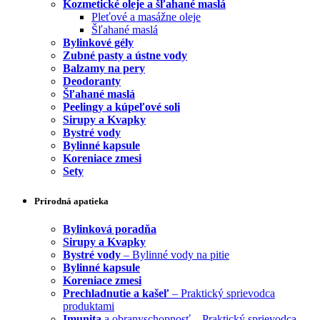
Kozmetické oleje a šľahané maslá
Pleťové a masážne oleje
Šľahané maslá
Bylinkové gély
Zubné pasty a ústne vody
Balzamy na pery
Deodoranty
Šľahané maslá
Peelingy a kúpeľové soli
Sirupy a Kvapky
Bystré vody
Bylinné kapsule
Koreniace zmesi
Sety
Prírodná apatieka
Bylinková poradňa
Sirupy a Kvapky
Bystré vody
– Bylinné vody na pitie
Bylinné kapsule
Koreniace zmesi
Prechladnutie a kašeľ
– Praktický sprievodca
produktami
Imunita
a obranyschopnosť – Praktický sprievodca