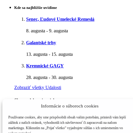
Kde sa najbližšie uvidíme
Senec, Ľudové Umelecké Remeslá
8. augusta
-
9. augusta
Galantské trhy
13. augusta
-
15. augusta
Kremnické GAGY
28. augusta
-
30. augusta
Zobraziť všetky Udalosti
Chcem odoberať novinky
Informácie o súboroch cookies
Meno a priezvisko
Používame cookies, aby sme prispôsobili obsah vašim potrebám, priniesli vám lepší
E-mail*
zážitok z našich stránok, vyhodnotili ich návštevnosť či zapracovali na našom
marketingu. Kliknutím na „Prijať všetko“ vyjadrujete súhlas s ich umiestnením vo