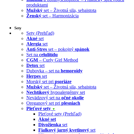
produktami
Mužský
set – Životná sila, sebaistota
Ženský
set – Harmonizácia
Sety
Sety (Prehľad)
Akné
set
Alergia
set
Anti-Stres
set – pokojný
spánok
Set na
celulitídu
CGM
– Curly Girl Method
Detox
set
Dubovka – set na
hemoroidy
Herpes
set
Morský set pri
psoriáze
Mužský
set – Životná sila, sebaistota
Nechtíkový
hypoalergénny set
Nevädzový set na
očné okolie
Oreganový set pri
plesniach
Pleťové sety
▼
Pleťové sety (Prehľad)
Akné set
Divožienka
set
Fialkový jarný kvetinový
set