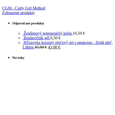
CGM - Curly Girl Method
Zobrazené produkty
Odporúčané produkty
Ženšenový regeneračný krém
16,50
€
Bradavičník gél
6,50
€
Hľuzovka luxusný pleťový set s opunciou - Zrelá pleť,
Lifting
45,00
€
43,00
€
Novinky