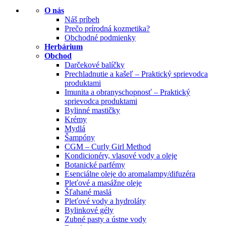
O nás
Náš príbeh
Prečo prírodná kozmetika?
Obchodné podmienky
Herbárium
Obchod
Darčekové balíčky
Prechladnutie a kašeľ – Praktický sprievodca
produktami
Imunita a obranyschopnosť – Praktický
sprievodca produktami
Bylinné mastičky
Krémy
Mydlá
Šampóny
CGM – Curly Girl Method
Kondicionéry, vlasové vody a oleje
Botanické parfémy
Esenciálne oleje do aromalampy/difuzéra
Pleťové a masážne oleje
Šľahané maslá
Pleťové vody a hydroláty
Bylinkové gély
Zubné pasty a ústne vody