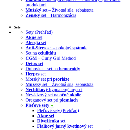
produktami
Mužský
set – Životná sila, sebaistota
Ženský
set – Harmonizácia
Sety
Sety (Prehľad)
Akné
set
Alergia
set
Anti-Stres
set – pokojný
spánok
Set na
celulitídu
CGM
– Curly Girl Method
Detox
set
Dubovka – set na
hemoroidy
Herpes
set
Morský set pri
psoriáze
Mužský
set – Životná sila, sebaistota
Nechtíkový
hypoalergénny set
Nevädzový set na
očné okolie
Oreganový set pri
plesniach
Pleťové sety
▼
Pleťové sety (Prehľad)
Akné set
Divožienka
set
Fialkový jarný kvetinový
set