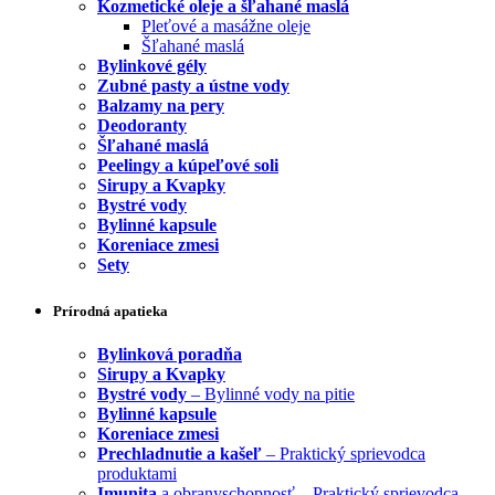
Kozmetické oleje a šľahané maslá
Pleťové a masážne oleje
Šľahané maslá
Bylinkové gély
Zubné pasty a ústne vody
Balzamy na pery
Deodoranty
Šľahané maslá
Peelingy a kúpeľové soli
Sirupy a Kvapky
Bystré vody
Bylinné kapsule
Koreniace zmesi
Sety
Prírodná apatieka
Bylinková poradňa
Sirupy a Kvapky
Bystré vody
– Bylinné vody na pitie
Bylinné kapsule
Koreniace zmesi
Prechladnutie a kašeľ
– Praktický sprievodca
produktami
Imunita
a obranyschopnosť – Praktický sprievodca