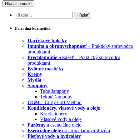
Prírodná kozmetika
Darčekové balíčky
Imunita a obranyschopnosť
– Praktický sprievodca
produktami
Prechladnutie a kašeľ
– Praktický sprievodca
produktami
Bylinné mastičky
Krémy
Mydlá
Šampóny
Tuhé šampóny
Tekuté šampóny
CGM
– Curly Girl Method
Kondicionéry, vlasové vody a oleje
Kondicionéry
Vlasové vody a oleje
Parfémy
a esenciálne oleje
Esenciálne oleje
do aromalampy/difuzéra
Pleťové vody a hydroláty