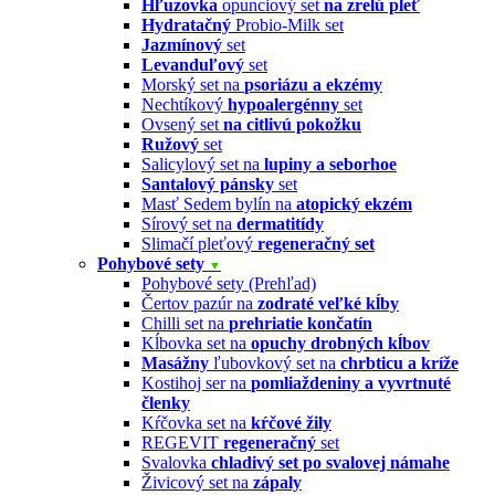
Hľuzovka
opunciový set
na zrelú pleť
Hydratačný
Probio-Milk set
Jazmínový
set
Levanduľový
set
Morský set na
psoriázu a ekzémy
Nechtíkový
hypoalergénny
set
Ovsený set
na citlivú pokožku
Ružový
set
Salicylový set na
lupiny a seborhoe
Santalový pánsky
set
Masť Sedem bylín na
atopický ekzém
Sírový set na
dermatitídy
Slimačí pleťový
regeneračný set
Pohybové sety
▼
Pohybové sety (Prehľad)
Čertov pazúr na
zodraté veľké kĺby
Chilli set na
prehriatie končatín
Kĺbovka set na
opuchy drobných kĺbov
Masážny
ľubovkový set na
chrbticu a kríže
Kostihoj ser na
pomliaždeniny a vyvrtnuté
členky
Kŕčovka set na
kŕčové žily
REGEVIT
regeneračný
set
Svalovka
chladivý set po svalovej námahe
Živicový set na
zápaly