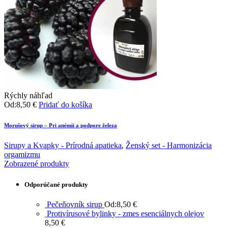
Rýchly náhľad
Od:
8,50
€
Pridať do košíka
Morušový sirup – Pri anémii a podpore železa
Sirupy a Kvapky - Prírodná apatieka
,
Ženský set - Harmonizácia
orgamizmu
Zobrazené produkty
Odporúčané produkty
Pečeňovník sirup
Od:
8,50
€
Protivírusové bylinky - zmes esenciálnych olejov
8,50
€