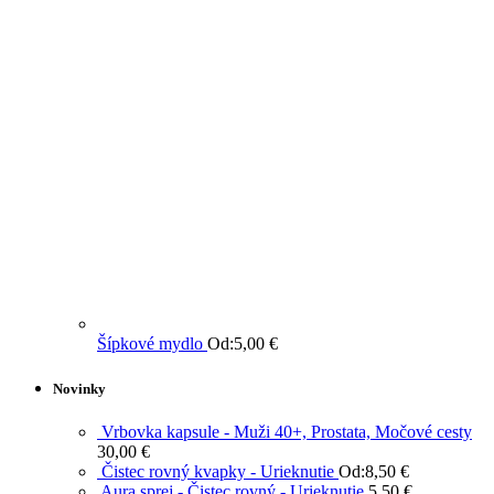
Šípkové mydlo
Od:
5,00
€
Novinky
Vrbovka kapsule - Muži 40+, Prostata, Močové cesty
30,00
€
Čistec rovný kvapky - Urieknutie
Od:
8,50
€
Aura sprej - Čistec rovný - Urieknutie
5,50
€