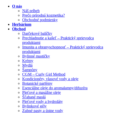
O nás
Náš príbeh
Prečo prírodná kozmetika?
Obchodné podmienky
Herbárium
Obchod
Darčekové balíčky
Prechladnutie a kašeľ – Praktický sprievodca
produktami
Imunita a obranyschopnosť – Praktický sprievodca
produktami
Bylinné mastičky
Krémy
Mydlá
Šampóny
CGM – Curly Girl Method
Kondicionéry, vlasové vody a oleje
Botanické parfémy
Esenciálne oleje do aromalampy/difuzéra
Pleťové a masážne oleje
Šľahané maslá
Pleťové vody a hydroláty
Bylinkové gély
Zubné pasty a ústne vody