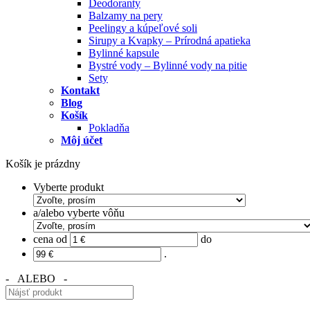
Deodoranty
Balzamy na pery
Peelingy a kúpeľové soli
Sirupy a Kvapky – Prírodná apatieka
Bylinné kapsule
Bystré vody – Bylinné vody na pitie
Sety
Kontakt
Blog
Košík
Pokladňa
Môj účet
Košík je prázdny
Vyberte produkt
a/alebo vyberte vôňu
cena od
do
.
- ALEBO -