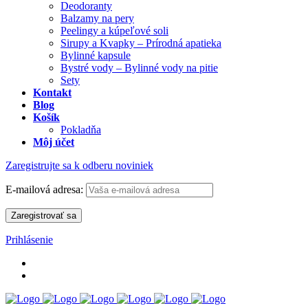
Deodoranty
Balzamy na pery
Peelingy a kúpeľové soli
Sirupy a Kvapky – Prírodná apatieka
Bylinné kapsule
Bystré vody – Bylinné vody na pitie
Sety
Kontakt
Blog
Košík
Pokladňa
Môj účet
Zaregistrujte sa k odberu noviniek
E-mailová adresa:
Prihlásenie