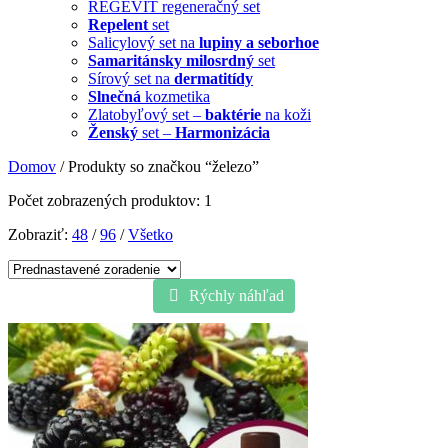
REGEVIT regeneračný set
Repelent
set
Salicylový set na
lupiny a seborhoe
Samaritánsky milosrdný
set
Sírový set na
dermatitídy
Slnečná
kozmetika
Zlatobyľový set –
baktérie
na koži
Ženský
set –
Harmonizácia
Domov
/ Produkty so značkou “železo”
Počet zobrazených produktov: 1
Zobraziť:
48
/
96
/
Všetko
Rýchly náhľad