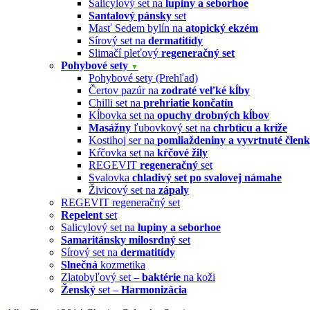
Salicylový set na
lupiny a seborhoe
Santalový pánsky
set
Masť Sedem bylín na
atopický ekzém
Sírový set na
dermatitídy
Slimačí pleťový
regeneračný set
Pohybové sety
▼
Pohybové sety (Prehľad)
Čertov pazúr na
zodraté veľké kĺby
Chilli set na
prehriatie končatín
Kĺbovka set na
opuchy drobných kĺbov
Masážny
ľubovkový set na
chrbticu a kríže
Kostihoj ser na
pomliaždeniny a vyvrtnuté člen
Kŕčovka set na
kŕčové žily
REGEVIT
regeneračný
set
Svalovka
chladivý set po svalovej námahe
Živicový set na
zápaly
REGEVIT regeneračný set
Repelent
set
Salicylový set na
lupiny a seborhoe
Samaritánsky milosrdný
set
Sírový set na
dermatitídy
Slnečná
kozmetika
Zlatobyľový set –
baktérie
na koži
Ženský
set –
Harmonizácia