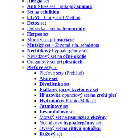
Alergia
set
Anti-Stres
set – pokojný
spánok
Set na
celulitídu
CGM
– Curly Girl Method
Detox
set
Dubovka – set na
hemoroidy
Herpes
set
Morský set pri
psoriáze
Mužský
set – Životná sila, sebaistota
Nechtíkový
hypoalergénny set
Nevädzový set na
očné okolie
Oreganový set pri
plesniach
Pleťové sety
▼
Pleťové sety (Prehľad)
Akné set
Divožienka
set
Fialkový jarný kvetinový
set
Hľuzovka
opunciový set
na zrelú pleť
Hydratačný
Probio-Milk set
Jazmínový
set
Levanduľový
set
Morský set na
psoriázu a ekzémy
Nechtíkový
hypoalergénny
set
Ovsený set
na citlivú pokožku
Ružový
set