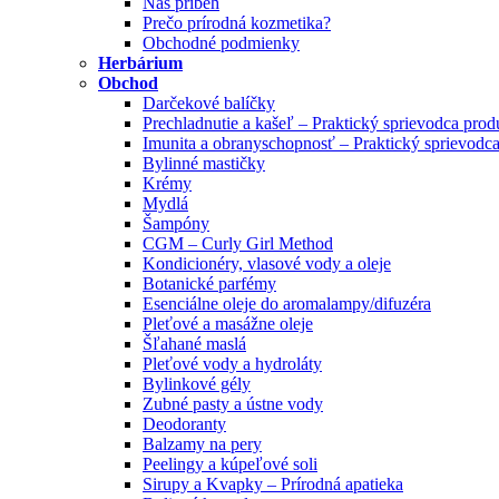
Náš príbeh
Prečo prírodná kozmetika?
Obchodné podmienky
Herbárium
Obchod
Darčekové balíčky
Prechladnutie a kašeľ – Praktický sprievodca pro
Imunita a obranyschopnosť – Praktický sprievodc
Bylinné mastičky
Krémy
Mydlá
Šampóny
CGM – Curly Girl Method
Kondicionéry, vlasové vody a oleje
Botanické parfémy
Esenciálne oleje do aromalampy/difuzéra
Pleťové a masážne oleje
Šľahané maslá
Pleťové vody a hydroláty
Bylinkové gély
Zubné pasty a ústne vody
Deodoranty
Balzamy na pery
Peelingy a kúpeľové soli
Sirupy a Kvapky – Prírodná apatieka