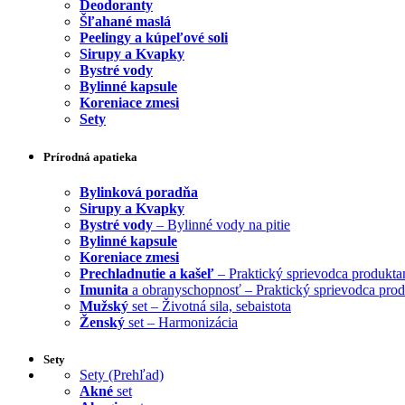
Deodoranty
Šľahané maslá
Peelingy a kúpeľové soli
Sirupy a Kvapky
Bystré vody
Bylinné kapsule
Koreniace zmesi
Sety
Prírodná apatieka
Bylinková poradňa
Sirupy a Kvapky
Bystré vody
– Bylinné vody na pitie
Bylinné kapsule
Koreniace zmesi
Prechladnutie a kašeľ
– Praktický sprievodca produkta
Imunita
a obranyschopnosť – Praktický sprievodca pro
Mužský
set – Životná sila, sebaistota
Ženský
set – Harmonizácia
Sety
Sety (Prehľad)
Akné
set