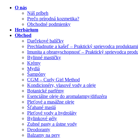
O nás
Náš príbeh
Prečo prírodná kozmetika?
Obchodné podmienky
Herbárium
Obchod
Darčekové balíčky
Prechladnutie a kašeľ – Praktický sprievodca produktami
Imunita a obranyschopnosť – Praktický sprievodca prod
Bylinné mastičky
Krémy
Mydlá
Šampóny
CGM – Curly Girl Method
Kondicionéry, vlasové vody a oleje
Botanické parfémy
Esenciálne oleje do aromalampy/difuzéra
Pleťové a masážne oleje
Šľahané maslá
Pleťové vody a hydroláty
Bylinkové gély
Zubné pasty a ústne vody
Deodoranty
Balzamy na pery