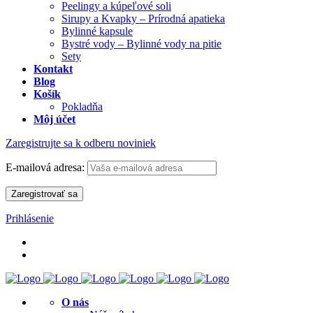
Peelingy a kúpeľové soli
Sirupy a Kvapky – Prírodná apatieka
Bylinné kapsule
Bystré vody – Bylinné vody na pitie
Sety
Kontakt
Blog
Košík
Pokladňa
Môj účet
Zaregistrujte sa k odberu noviniek
E-mailová adresa:
Prihlásenie
O nás