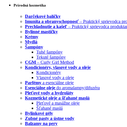
Prírodná kozmetika
Darčekové balíčky
Imunita a obranyschopnosť
– Praktický sprievodca pr
Prechladnutie a kašeľ
– Praktický sprievodca produkta
Bylinné mastičky
Krémy
Mydlá
Šampóny
Tuhé šampóny
Tekuté šampóny
CGM
– Curly Girl Method
Kondicionéry, vlasové vody a oleje
Kondicionéry
Vlasové vody a oleje
Parfémy
a esenciálne oleje
Esenciálne oleje
do aromalampy/difuzéra
Pleťové vody a hydroláty
Kozmetické oleje a šľahané maslá
Pleťové a masážne oleje
Šľahané maslá
Bylinkové gély
Zubné pasty a ústne vody
Balzamy na pery