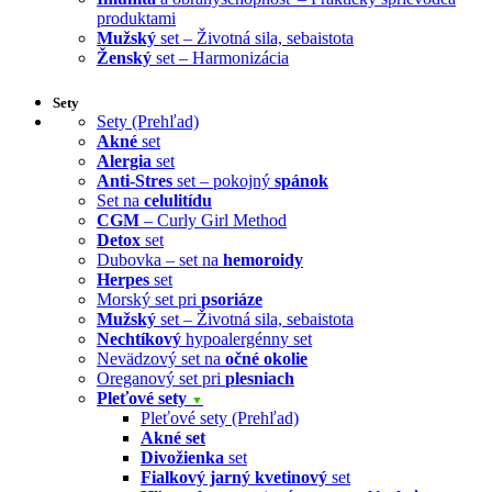
produktami
Mužský
set – Životná sila, sebaistota
Ženský
set – Harmonizácia
Sety
Sety (Prehľad)
Akné
set
Alergia
set
Anti-Stres
set – pokojný
spánok
Set na
celulitídu
CGM
– Curly Girl Method
Detox
set
Dubovka – set na
hemoroidy
Herpes
set
Morský set pri
psoriáze
Mužský
set – Životná sila, sebaistota
Nechtíkový
hypoalergénny set
Nevädzový set na
očné okolie
Oreganový set pri
plesniach
Pleťové sety
▼
Pleťové sety (Prehľad)
Akné set
Divožienka
set
Fialkový jarný kvetinový
set