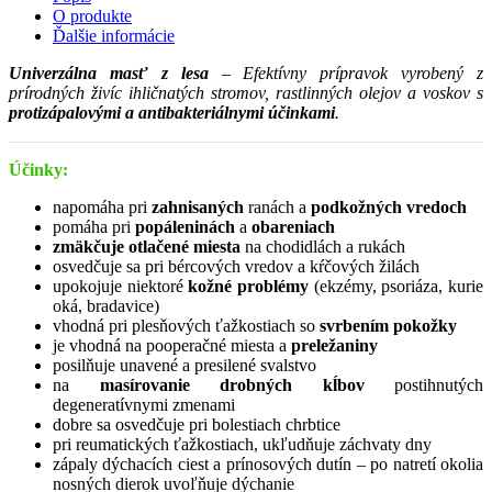
O produkte
Ďalšie informácie
Univerzálna masť z lesa
–
Efektívny prípravok vyrobený z
prírodných živíc ihličnatých stromov, rastlinných olejov a voskov s
protizápalovými a antibakteriálnymi účinkami
.
Účinky:
napomáha pri
zahnisaných
ranách a
podkožných vredoch
pomáha pri
popáleninách
a
obareniach
zmäkčuje otlačené miesta
na chodidlách a rukách
osvedčuje sa pri bércových vredov a kŕčových žilách
upokojuje niektoré
kožné problémy
(ekzémy, psoriáza, kurie
oká, bradavice)
vhodná pri plesňových ťažkostiach so
svrbením pokožky
je vhodná na pooperačné miesta a
preležaniny
posilňuje unavené a presilené svalstvo
na
masírovanie drobných kĺbov
postihnutých
degeneratívnymi zmenami
dobre sa osvedčuje pri bolestiach chrbtice
pri reumatických ťažkostiach, ukľudňuje záchvaty dny
zápaly dýchacích ciest a prínosových dutín – po natretí okolia
nosných dierok uvoľňuje dýchanie