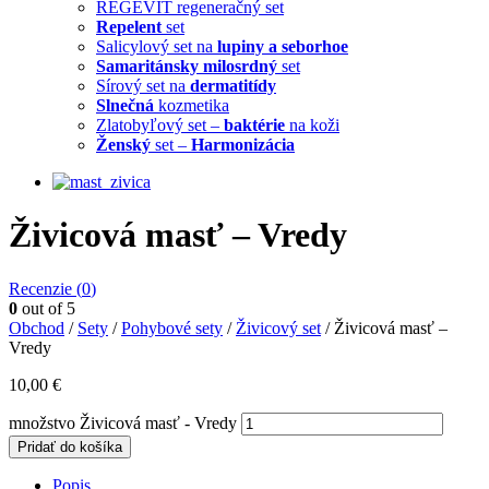
REGEVIT regeneračný set
Repelent
set
Salicylový set na
lupiny a seborhoe
Samaritánsky milosrdný
set
Sírový set na
dermatitídy
Slnečná
kozmetika
Zlatobyľový set –
baktérie
na koži
Ženský
set –
Harmonizácia
Živicová masť – Vredy
Recenzie (
0
)
0
out of 5
Obchod
/
Sety
/
Pohybové sety
/
Živicový set
/ Živicová masť –
Vredy
10,00
€
množstvo Živicová masť - Vredy
Pridať do košíka
Popis