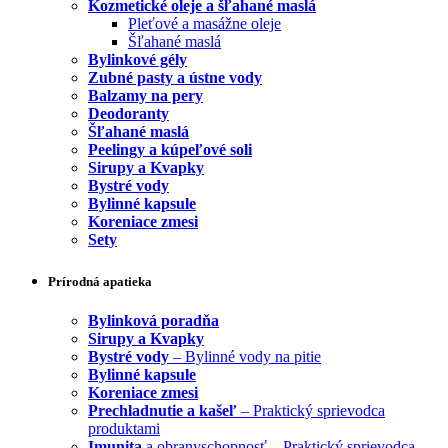
Kozmetické oleje a šľahané maslá
Pleťové a masážne oleje
Šľahané maslá
Bylinkové gély
Zubné pasty a ústne vody
Balzamy na pery
Deodoranty
Šľahané maslá
Peelingy a kúpeľové soli
Sirupy a Kvapky
Bystré vody
Bylinné kapsule
Koreniace zmesi
Sety
Prírodná apatieka
Bylinková poradňa
Sirupy a Kvapky
Bystré vody
– Bylinné vody na pitie
Bylinné kapsule
Koreniace zmesi
Prechladnutie a kašeľ
– Praktický sprievodca
produktami
Imunita
a obranyschopnosť – Praktický sprievodca