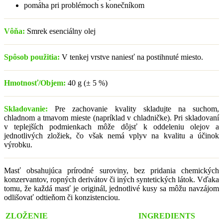
pomáha pri problémoch s konečníkom
Vôňa:
Smrek esenciálny olej
Spôsob použitia:
V tenkej vrstve naniesť na postihnuté miesto.
Hmotnosť/Objem:
40 g (± 5 %)
Skladovanie:
Pre zachovanie kvality skladujte na suchom,
chladnom a tmavom mieste (napríklad v chladničke). Pri skladovaní
v teplejších podmienkach môže dôjsť k oddeleniu olejov a
jednotlivých zložiek, čo však nemá vplyv na kvalitu a účinok
výrobku.
Masť obsahujúca prírodné suroviny, bez pridania chemických
konzervantov, ropných derivátov či iných syntetických látok. Vďaka
tomu, že každá masť je originál, jednotlivé kusy sa môžu navzájom
odlišovať odtieňom či konzistenciou.
ZLOŽENIE
INGREDIENTS