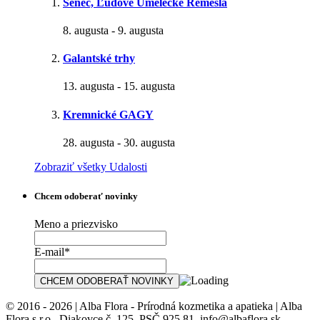
Senec, Ľudové Umelecké Remeslá
8. augusta
-
9. augusta
Galantské trhy
13. augusta
-
15. augusta
Kremnické GAGY
28. augusta
-
30. augusta
Zobraziť všetky Udalosti
Chcem odoberať novinky
Meno a priezvisko
E-mail*
© 2016 - 2026 | Alba Flora - Prírodná kozmetika a apatieka | Alba
Flora s.r.o., Diakovce č. 125, PSČ 925 81, info@albaflora.sk