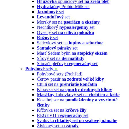
Hľuzovka
opunciový set
na zrelú pleť
Hydratačný
Probio-Milk set
Jazmínový
set
Levanduľový
set
Morský set na
psoriázu a ekzémy
Nechtíkový
hypoalergénny
set
Ovsený set
na citlivú pokožku
Ružový
set
Salicylový set na
lupiny a seborhoe
Santalový pánsky
set
Masť Sedem bylín na
atopický ekzém
Sírový set na
dermatitídy
Slimačí pleťový
regeneračný set
Pohybové sety
▼
Pohybové sety (Prehľad)
Čertov pazúr na
zodraté veľké kĺby
Chilli set na
prehriatie končatín
Kĺbovka set na
opuchy drobných kĺbov
Masážny
ľubovkový set na
chrbticu a kríže
Kostihoj ser na
pomliaždeniny a vyvrtnuté
členky
Kŕčovka set na
kŕčové žily
REGEVIT
regeneračný
set
Svalovka
chladivý set po svalovej námahe
Živicový set na
zápaly