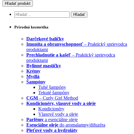
Prírodná kozmetika
Darčekové balíčky
Imunita a obranyschopnosť
– Praktický sprievodca
produktami
Prechladnutie a kašeľ
– Praktický sprievodca
produktami
Bylinné mastičky
Krémy
Mydlá
Šampóny
Tuhé šampóny
Tekuté šampóny
CGM
– Curly Girl Method
Kondicionéry, vlasové vody a oleje
Kondicionéry
Vlasové vody a oleje
Parfémy
a esenciálne oleje
Esenciálne oleje
do aromalampy/difuzéra
Pleťové vody a hydroláty