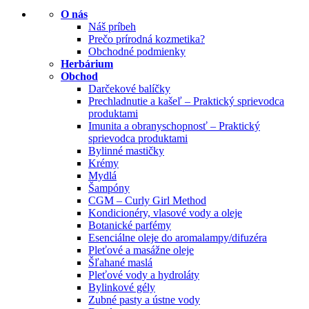
O nás
Náš príbeh
Prečo prírodná kozmetika?
Obchodné podmienky
Herbárium
Obchod
Darčekové balíčky
Prechladnutie a kašeľ – Praktický sprievodca
produktami
Imunita a obranyschopnosť – Praktický
sprievodca produktami
Bylinné mastičky
Krémy
Mydlá
Šampóny
CGM – Curly Girl Method
Kondicionéry, vlasové vody a oleje
Botanické parfémy
Esenciálne oleje do aromalampy/difuzéra
Pleťové a masážne oleje
Šľahané maslá
Pleťové vody a hydroláty
Bylinkové gély
Zubné pasty a ústne vody