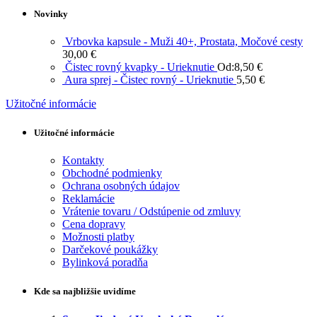
Novinky
Vrbovka kapsule - Muži 40+, Prostata, Močové cesty
30,00
€
Čistec rovný kvapky - Urieknutie
Od:
8,50
€
Aura sprej - Čistec rovný - Urieknutie
5,50
€
Užitočné informácie
Užitočné informácie
Kontakty
Obchodné podmienky
Ochrana osobných údajov
Reklamácie
Vrátenie tovaru / Odstúpenie od zmluvy
Cena dopravy
Možnosti platby
Darčekové poukážky
Bylinková poradňa
Kde sa najbližšie uvidíme