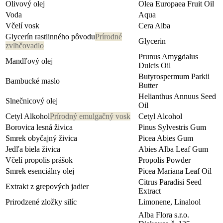
Olivový olej
Olea Europaea Fruit Oil
Voda
Aqua
Včelí vosk
Cera Alba
Glycerín rastlinného pôvodu
Prírodné
Glycerin
zvlhčovadlo
Prunus Amygdalus
Mandľový olej
Dulcis Oil
Butyrospermum Parkii
Bambucké maslo
Butter
Helianthus Annuus Seed
Slnečnicový olej
Oil
Cetyl Alkohol
Prírodný emulgačný vosk
Cetyl Alcohol
Borovica lesná živica
Pinus Sylvestris Gum
Smrek obyčajný živica
Picea Abies Gum
Jedľa biela živica
Abies Alba Leaf Gum
Včelí propolis prášok
Propolis Powder
Smrek esenciálny olej
Picea Mariana Leaf Oil
Citrus Paradisi Seed
Extrakt z grepových jadier
Extract
Prirodzené zložky silíc
Limonene, Linalool
Alba Flora s.r.o.