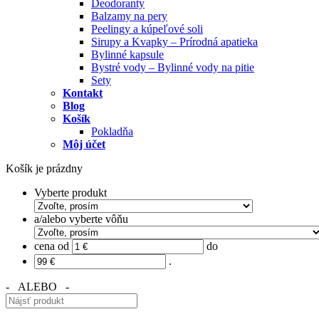
Deodoranty
Balzamy na pery
Peelingy a kúpeľové soli
Sirupy a Kvapky – Prírodná apatieka
Bylinné kapsule
Bystré vody – Bylinné vody na pitie
Sety
Kontakt
Blog
Košík
Pokladňa
Môj účet
Košík je prázdny
Vyberte produkt
a/alebo vyberte vôňu
cena od
do
.
- ALEBO -