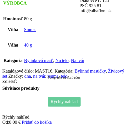
Diakovce č. 125
VÝROBCA
PSČ 925 81
info@albaflora.sk
Hmotnosť
80 g
Vôňa
Smrek
Váha
40 g
Kategória
Bylinková masť
,
Na telo
,
Na tvár
Katalógové číslo:
MAST16
.
Kategória:
Bylinné mastičky
,
Živicový
Živicová masť – Vredy
set
Značky:
dna
,
na tvár
,
reuma
,
telo
Fotografie sú ilustračné
Zdielať:
Súvisiace produkty
Rýchly náhľad
Rýchly náhľad
Od:
8,00
€
Pridať do košíka