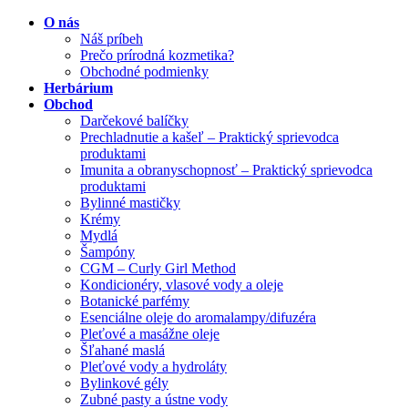
O nás
Náš príbeh
Prečo prírodná kozmetika?
Obchodné podmienky
Herbárium
Obchod
Darčekové balíčky
Prechladnutie a kašeľ – Praktický sprievodca
produktami
Imunita a obranyschopnosť – Praktický sprievodca
produktami
Bylinné mastičky
Krémy
Mydlá
Šampóny
CGM – Curly Girl Method
Kondicionéry, vlasové vody a oleje
Botanické parfémy
Esenciálne oleje do aromalampy/difuzéra
Pleťové a masážne oleje
Šľahané maslá
Pleťové vody a hydroláty
Bylinkové gély
Zubné pasty a ústne vody