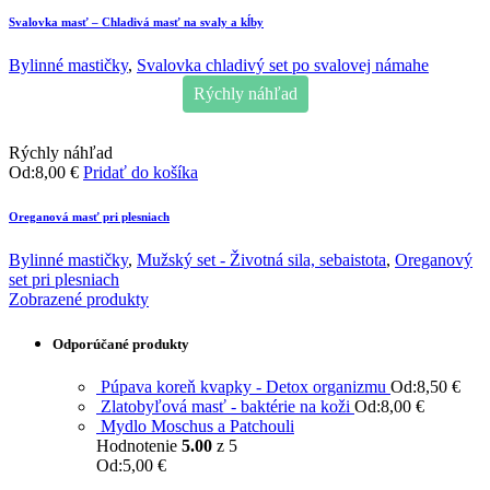
Svalovka masť – Chladivá masť na svaly a kĺby
Bylinné mastičky
,
Svalovka chladivý set po svalovej námahe
Rýchly náhľad
Rýchly náhľad
Od:
8,00
€
Pridať do košíka
Oreganová masť pri plesniach
Bylinné mastičky
,
Mužský set - Životná sila, sebaistota
,
Oreganový
set pri plesniach
Zobrazené produkty
Odporúčané produkty
Púpava koreň kvapky - Detox organizmu
Od:
8,50
€
Zlatobyľová masť - baktérie na koži
Od:
8,00
€
Mydlo Moschus a Patchouli
Hodnotenie
5.00
z 5
Od:
5,00
€