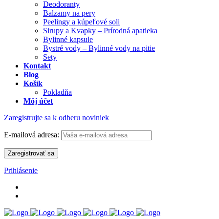
Deodoranty
Balzamy na pery
Peelingy a kúpeľové soli
Sirupy a Kvapky – Prírodná apatieka
Bylinné kapsule
Bystré vody – Bylinné vody na pitie
Sety
Kontakt
Blog
Košík
Pokladňa
Môj účet
Zaregistrujte sa k odberu noviniek
E-mailová adresa:
Prihlásenie