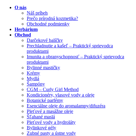
O nás
Náš príbeh
Prečo prírodná kozmetika?
Obchodné podmienky
Herbárium
Obchod
Darčekové balíčky
Prechladnutie a kašeľ – Praktický sprievodca
produktami
Imunita a obranyschopnosť – Praktický sprievodca
produktami
Bylinné mastičky
Krémy
Mydlá
Šampóny
CGM – Curly Girl Method
Kondicionéry, vlasové vody a oleje
Botanické parfémy
Esenciálne oleje do aromalampy/difuzéra
Pleťové a masážne oleje
Šľahané maslá
Pleťové vody a hydroláty
Bylinkové gély
Zubné pasty a ústne vody