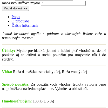
množstvo Ružové mydlo
Pridať do košíka
Popis
O produkte
Ďalšie informácie
Jemné kvetinové mydlo s púdrom z okvetných lístkov ruže a
bambuckým maslom.
Účinky:
Mydlo pre hladkú, jemnú a hebkú pleť vhodné na denné
použitie aj na citlivú a suchú pokožku (na umývanie rúk i do
sprchy).
Vôňa:
Ruža damašská esenciálny olej, Ruža vonný olej
Spôsob použitia:
Za použitia vody vhodnej teploty vytvorte penu
na pokožke a následne opláchnite. Vyhnite sa oblasti očí.
Hmotnosť/Objem:
130 g (± 5 %)