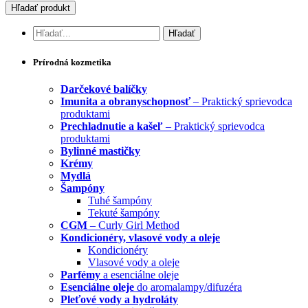
Prírodná kozmetika
Darčekové balíčky
Imunita a obranyschopnosť
– Praktický sprievodca
produktami
Prechladnutie a kašeľ
– Praktický sprievodca
produktami
Bylinné mastičky
Krémy
Mydlá
Šampóny
Tuhé šampóny
Tekuté šampóny
CGM
– Curly Girl Method
Kondicionéry, vlasové vody a oleje
Kondicionéry
Vlasové vody a oleje
Parfémy
a esenciálne oleje
Esenciálne oleje
do aromalampy/difuzéra
Pleťové vody a hydroláty