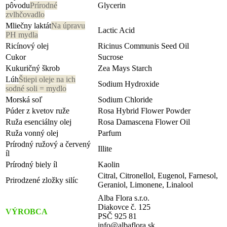
pôvodu
Prírodné
Glycerin
zvlhčovadlo
Mliečny laktát
Na úpravu
Lactic Acid
PH mydla
Ricínový olej
Ricinus Communis Seed Oil
Cukor
Sucrose
Kukuričný škrob
Zea Mays Starch
Lúh
Štiepi oleje na ich
Sodium Hydroxide
sodné soli = mydlo
Morská soľ
Sodium Chloride
Púder z kvetov ruže
Rosa Hybrid Flower Powder
Ruža esenciálny olej
Rosa Damascena Flower Oil
Ruža vonný olej
Parfum
Prírodný ružový a červený
Illite
íl
Prírodný biely íl
Kaolin
Citral, Citronellol, Eugenol, Farnesol,
Prirodzené zložky silíc
Geraniol, Limonene, Linalool
Alba Flora s.r.o.
Diakovce č. 125
VÝROBCA
PSČ 925 81
info@albaflora.sk