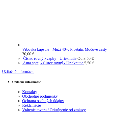
Vrbovka kapsule - Muži 40+, Prostata, Močové cesty
30,00
€
Čistec rovný kvapky - Urieknutie
Od:
8,50
€
Aura sprej - Čistec rovný - Urieknutie
5,50
€
Užitočné informácie
Užitočné informácie
Kontakty
Obchodné podmienky
Ochrana osobných údajov
Reklamácie
Vrátenie tovaru / Odstúpenie od zmluvy