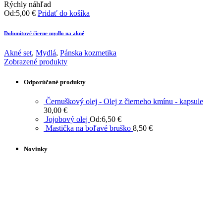
Rýchly náhľad
Od:
5,00
€
Pridať do košíka
Dolomitové čierne mydlo na akné
Akné set
,
Mydlá
,
Pánska kozmetika
Zobrazené produkty
Odporúčané produkty
Černuškový olej - Olej z čierneho kmínu - kapsule
30,00
€
Jojobový olej
Od:
6,50
€
Mastička na boľavé bruško
8,50
€
Novinky