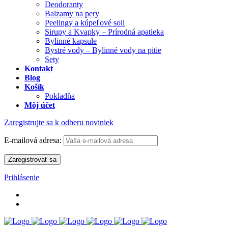
Deodoranty
Balzamy na pery
Peelingy a kúpeľové soli
Sirupy a Kvapky – Prírodná apatieka
Bylinné kapsule
Bystré vody – Bylinné vody na pitie
Sety
Kontakt
Blog
Košík
Pokladňa
Môj účet
Zaregistrujte sa k odberu noviniek
E-mailová adresa:
Prihlásenie