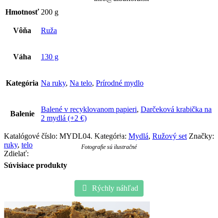
Hmotnosť
200 g
Vôňa
Ruža
Váha
130 g
Kategória
Na ruky
,
Na telo
,
Prírodné mydlo
Balené v recyklovanom papieri
,
Darčeková krabička na
Balenie
2 mydlá (+2 €)
Katalógové číslo:
MYDL04
.
Kategória:
Mydlá
,
Ružový set
Značky:
Ružové mydlo
ruky
,
telo
Fotografie sú ilustračné
Zdielať:
Súvisiace produkty
Rýchly náhľad