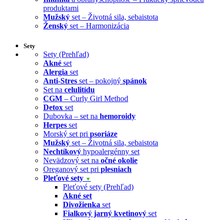
produktami
Mužský
set – Životná sila, sebaistota
Ženský
set – Harmonizácia
Sety
Sety (Prehľad)
Akné
set
Alergia
set
Anti-Stres
set – pokojný
spánok
Set na
celulitídu
CGM
– Curly Girl Method
Detox
set
Dubovka – set na
hemoroidy
Herpes
set
Morský set pri
psoriáze
Mužský
set – Životná sila, sebaistota
Nechtíkový
hypoalergénny set
Nevädzový set na
očné okolie
Oreganový set pri
plesniach
Pleťové sety
▼
Pleťové sety (Prehľad)
Akné set
Divožienka
set
Fialkový jarný kvetinový
set