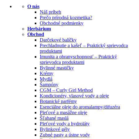
O nás
Náš príbeh
Prečo prírodná kozmetika?
Obchodné podmienky
Herbárium
Obchod
Darčekové balíčky
Prechladnutie a kašeľ – Praktický sprievodca
produktami
Imunita a obranyschopnosť – Praktický
sprievodca produktami
Bylinné mastičky
Krémy
Mydlá
Šampóny
CGM – Curly Girl Method
Kondicionéry, vlasové vody a oleje
Botanické parfémy
Esenciálne oleje do aromalampy/difuzéra
Pleťové a masážne oleje
Šľahané maslá
Pleťové vody a hydroláty
Bylinkové gély
Zubné pasty a ústne vody