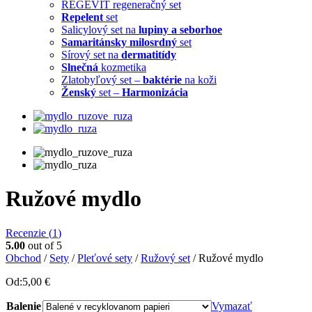
REGEVIT regeneračný set
Repelent
set
Salicylový set na
lupiny a seborhoe
Samaritánsky milosrdný
set
Sírový set na
dermatitídy
Slnečná
kozmetika
Zlatobyľový set –
baktérie
na koži
Ženský
set –
Harmonizácia
Ružové mydlo
Recenzie (
1
)
5.00
out of 5
Obchod
/
Sety
/
Pleťové sety
/
Ružový set
/ Ružové mydlo
Od:
5,00
€
Balenie
Vymazať