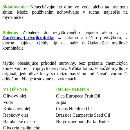
Skladovanie:
Nenechávajte ho dlho vo vode alebo na priamom
slnku. Medzi používaním uchovávajte v suchu, najlepšie na
mydelničke.
Balenie:
Zabalené do recyklovaného papiera alebo v
→
Darčekovej dvojkrabičke
←
priamo z nášho predvýberu, v
ktorom nájdete rýchly tip na naše najžiadanejšie mydlové
kombinácie.
Mydlo obsahujúce prírodné suroviny, bez pridania chemických
konzervantov či ropných derivátov. Vďaka tomu, že každé mydlo je
originál, jednotlivé kusy sa môžu navzájom odlišovať tvarom či
odtieňom. Nie je testované na zvieratách.
ZLOŽENIE
INGREDIENTS
Olivový olej
Olea Europaea Fruit Oil
Voda
Aqua
Kokosový olej
Cocos Nucifera Oil
Repkový olej
Brassica Campestris Seed Oil
Bambucké maslo
Butyrospermum Parkii Butter
Glycerín rastlinného