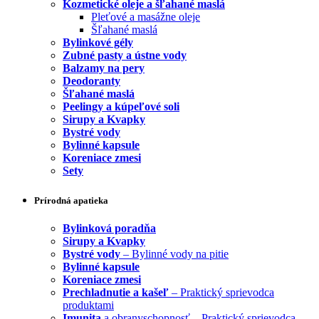
Kozmetické oleje a šľahané maslá
Pleťové a masážne oleje
Šľahané maslá
Bylinkové gély
Zubné pasty a ústne vody
Balzamy na pery
Deodoranty
Šľahané maslá
Peelingy a kúpeľové soli
Sirupy a Kvapky
Bystré vody
Bylinné kapsule
Koreniace zmesi
Sety
Prírodná apatieka
Bylinková poradňa
Sirupy a Kvapky
Bystré vody
– Bylinné vody na pitie
Bylinné kapsule
Koreniace zmesi
Prechladnutie a kašeľ
– Praktický sprievodca
produktami
Imunita
a obranyschopnosť – Praktický sprievodca