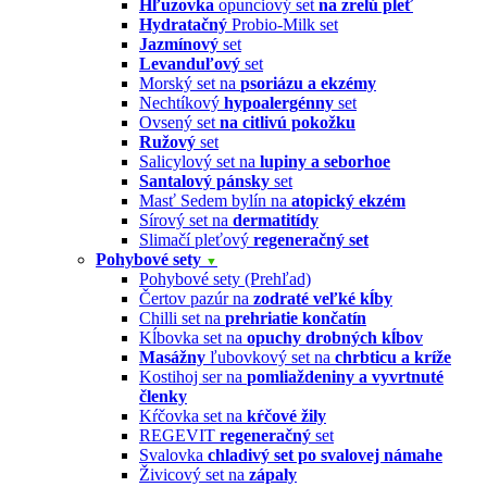
Hľuzovka
opunciový set
na zrelú pleť
Hydratačný
Probio-Milk set
Jazmínový
set
Levanduľový
set
Morský set na
psoriázu a ekzémy
Nechtíkový
hypoalergénny
set
Ovsený set
na citlivú pokožku
Ružový
set
Salicylový set na
lupiny a seborhoe
Santalový pánsky
set
Masť Sedem bylín na
atopický ekzém
Sírový set na
dermatitídy
Slimačí pleťový
regeneračný set
Pohybové sety
▼
Pohybové sety (Prehľad)
Čertov pazúr na
zodraté veľké kĺby
Chilli set na
prehriatie končatín
Kĺbovka set na
opuchy drobných kĺbov
Masážny
ľubovkový set na
chrbticu a kríže
Kostihoj ser na
pomliaždeniny a vyvrtnuté
členky
Kŕčovka set na
kŕčové žily
REGEVIT
regeneračný
set
Svalovka
chladivý set po svalovej námahe
Živicový set na
zápaly