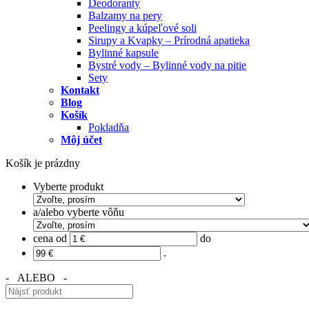
Deodoranty
Balzamy na pery
Peelingy a kúpeľové soli
Sirupy a Kvapky – Prírodná apatieka
Bylinné kapsule
Bystré vody – Bylinné vody na pitie
Sety
Kontakt
Blog
Košík
Pokladňa
Môj účet
Košík je prázdny
Vyberte produkt
a/alebo vyberte vôňu
cena od
do
.
- ALEBO -