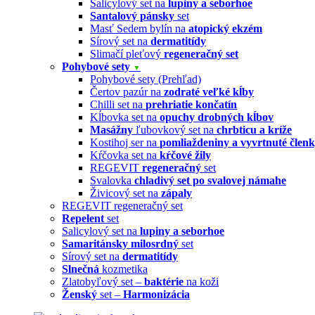
Salicylový set na
lupiny a seborhoe
Santalový pánsky
set
Masť Sedem bylín na
atopický ekzém
Sírový set na
dermatitídy
Slimačí pleťový
regeneračný set
Pohybové sety
▼
Pohybové sety (Prehľad)
Čertov pazúr na
zodraté veľké kĺby
Chilli set na
prehriatie končatín
Kĺbovka set na
opuchy drobných kĺbov
Masážny
ľubovkový set na
chrbticu a kríže
Kostihoj ser na
pomliaždeniny a vyvrtnuté člen
Kŕčovka set na
kŕčové žily
REGEVIT
regeneračný
set
Svalovka
chladivý set po svalovej námahe
Živicový set na
zápaly
REGEVIT regeneračný set
Repelent
set
Salicylový set na
lupiny a seborhoe
Samaritánsky milosrdný
set
Sírový set na
dermatitídy
Slnečná
kozmetika
Zlatobyľový set –
baktérie
na koži
Ženský
set –
Harmonizácia