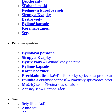
Deodoranty
Šľahané maslá
Peelingy a kúpeľové soli
Sirupy a Kvapky
Bystré vody
Bylinné kapsule
Koreniace zmesi
Sety
Prírodná apatieka
Bylinková poradňa
Sirupy a Kvapky
Bystré vody
– Bylinné vody na pitie
Bylinné kapsule
Koreniace zmesi
Prechladnutie a kašeľ
– Praktický sprievodca produkta
Imunita
a obranyschopnosť – Praktický sprievodca pro
Mužský
set – Životná sila, sebaistota
Ženský
set – Harmonizácia
Sety
Sety (Prehľad)
Akné
set