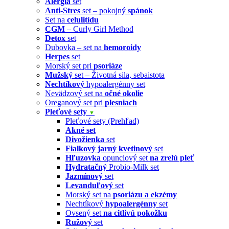
Alergia
set
Anti-Stres
set – pokojný
spánok
Set na
celulitídu
CGM
– Curly Girl Method
Detox
set
Dubovka – set na
hemoroidy
Herpes
set
Morský set pri
psoriáze
Mužský
set – Životná sila, sebaistota
Nechtíkový
hypoalergénny set
Nevädzový set na
očné okolie
Oreganový set pri
plesniach
Pleťové sety
▼
Pleťové sety (Prehľad)
Akné set
Divožienka
set
Fialkový jarný kvetinový
set
Hľuzovka
opunciový set
na zrelú pleť
Hydratačný
Probio-Milk set
Jazmínový
set
Levanduľový
set
Morský set na
psoriázu a ekzémy
Nechtíkový
hypoalergénny
set
Ovsený set
na citlivú pokožku
Ružový
set