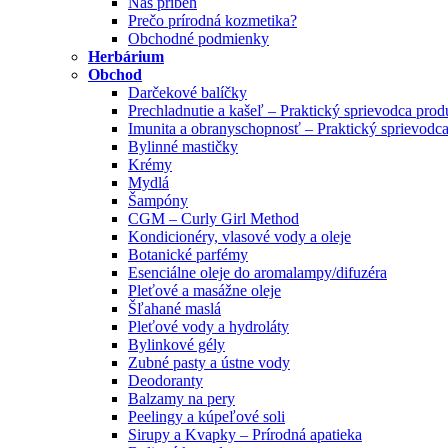
Náš príbeh
Prečo prírodná kozmetika?
Obchodné podmienky
Herbárium
Obchod
Darčekové balíčky
Prechladnutie a kašeľ – Praktický sprievodca pro
Imunita a obranyschopnosť – Praktický sprievodc
Bylinné mastičky
Krémy
Mydlá
Šampóny
CGM – Curly Girl Method
Kondicionéry, vlasové vody a oleje
Botanické parfémy
Esenciálne oleje do aromalampy/difuzéra
Pleťové a masážne oleje
Šľahané maslá
Pleťové vody a hydroláty
Bylinkové gély
Zubné pasty a ústne vody
Deodoranty
Balzamy na pery
Peelingy a kúpeľové soli
Sirupy a Kvapky – Prírodná apatieka