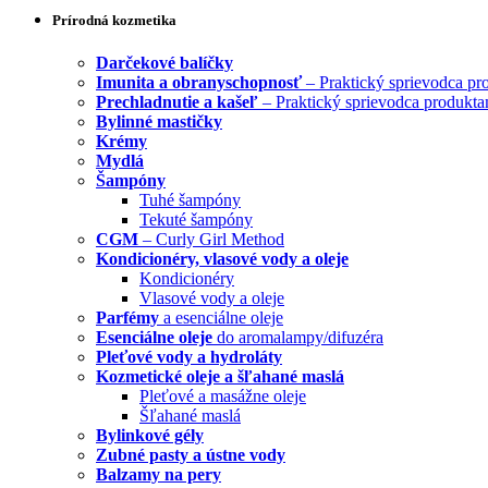
Prírodná kozmetika
Darčekové balíčky
Imunita a obranyschopnosť
– Praktický sprievodca pr
Prechladnutie a kašeľ
– Praktický sprievodca produkta
Bylinné mastičky
Krémy
Mydlá
Šampóny
Tuhé šampóny
Tekuté šampóny
CGM
– Curly Girl Method
Kondicionéry, vlasové vody a oleje
Kondicionéry
Vlasové vody a oleje
Parfémy
a esenciálne oleje
Esenciálne oleje
do aromalampy/difuzéra
Pleťové vody a hydroláty
Kozmetické oleje a šľahané maslá
Pleťové a masážne oleje
Šľahané maslá
Bylinkové gély
Zubné pasty a ústne vody
Balzamy na pery