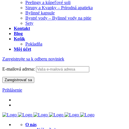
Peelingy a kúpeľové soli
Sirupy a Kvapky – Prírodná apatieka
Bylinné kapsule
Bystré vody – Bylinné vody na pitie
Sety
Kontakt
Blog
Košík
Pokladňa
Môj účet
Zaregistrujte sa k odberu noviniek
E-mailová adresa:
Prihlásenie
O nás