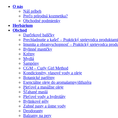
O nás
Náš príbeh
Prečo prírodná kozmetika?
Obchodné podmienky
Herbárium
Obchod
Darčekové balíčky
Prechladnutie a kašeľ – Praktický sprievodca produktami
Imunita a obranyschopnosť – Praktický sprievodca prod
Bylinné mastičky
Krémy
Mydlá
Šampóny
CGM – Curly Girl Method
Kondicionéry, vlasové vody a oleje
Botanické parfémy
Esenciálne oleje do aromalampy/difuzéra
Pleťové a masážne oleje
Šľahané maslá
Pleťové vody a hydroláty
Bylinkové gély
Zubné pasty a ústne vody
Deodoranty
Balzamy na pery