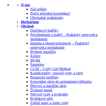
O nás
Náš príbeh
Prečo prírodná kozmetika?
Obchodné podmienky
Herbárium
Obchod
Darčekové balíčky
Prechladnutie a kašeľ – Praktický sprievodca
produktami
Imunita a obranyschopnosť – Praktický
sprievodca produktami
Bylinné mastičky
Krémy
Mydlá
Šampóny
CGM – Curly Girl Method
Kondicionéry, vlasové vody a oleje
Botanické parfémy
Esenciálne oleje do aromalampy/difuzéra
Pleťové a masážne oleje
Šľahané maslá
Pleťové vody a hydroláty
Bylinkové gély
Zubné pasty a ústne vody