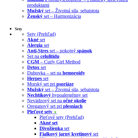
produktami
Mužský
set – Životná sila, sebaistota
Ženský
set – Harmonizácia
Sety
Sety (Prehľad)
Akné
set
Alergia
set
Anti-Stres
set – pokojný
spánok
Set na
celulitídu
CGM
– Curly Girl Method
Detox
set
Dubovka – set na
hemoroidy
Herpes
set
Morský set pri
psoriáze
Mužský
set – Životná sila, sebaistota
Nechtíkový
hypoalergénny set
Nevädzový set na
očné okolie
Oreganový set pri
plesniach
Pleťové sety
▼
Pleťové sety (Prehľad)
Akné set
Divožienka
set
Fialkový jarný kvetinový
set