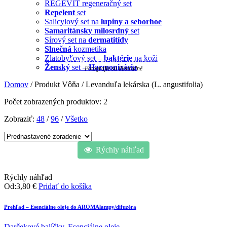
REGEVIT regeneračný set
Repelent
set
Salicylový set na
lupiny a seborhoe
Samaritánsky milosrdný
set
Sírový set na
dermatitídy
Slnečná
kozmetika
Zlatobyľový set –
baktérie
na koži
Levanduľa lekárska (L. angustifolia)
Ženský
set –
Harmonizácia
Fotografie sú ilustračné
Domov
/ Produkt Vôňa / Levanduľa lekárska (L. angustifolia)
Počet zobrazených produktov: 2
Zobraziť:
48
/
96
/
Všetko
Rýchly náhľad
Rýchly náhľad
Od:
3,80
€
Pridať do košíka
Prehľad – Esenciálne oleje do AROMAlampy/difuzéra
Darčekové balíčky
,
Esenciálne oleje