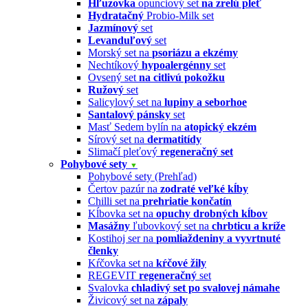
Hľuzovka
opunciový set
na zrelú pleť
Hydratačný
Probio-Milk set
Jazmínový
set
Levanduľový
set
Morský set na
psoriázu a ekzémy
Nechtíkový
hypoalergénny
set
Ovsený set
na citlivú pokožku
Ružový
set
Salicylový set na
lupiny a seborhoe
Santalový pánsky
set
Masť Sedem bylín na
atopický ekzém
Sírový set na
dermatitídy
Slimačí pleťový
regeneračný set
Pohybové sety
▼
Pohybové sety (Prehľad)
Čertov pazúr na
zodraté veľké kĺby
Chilli set na
prehriatie končatín
Kĺbovka set na
opuchy drobných kĺbov
Masážny
ľubovkový set na
chrbticu a kríže
Kostihoj ser na
pomliaždeniny a vyvrtnuté
členky
Kŕčovka set na
kŕčové žily
REGEVIT
regeneračný
set
Svalovka
chladivý set po svalovej námahe
Živicový set na
zápaly