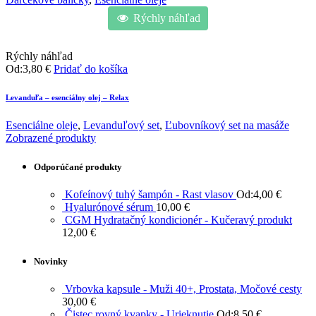
Rýchly náhľad
Rýchly náhľad
Od:
3,80
€
Pridať do košíka
Levanduľa – esenciálny olej – Relax
Esenciálne oleje
,
Levanduľový set
,
Ľubovníkový set na masáže
Zobrazené produkty
Odporúčané produkty
Kofeínový tuhý šampón - Rast vlasov
Od:
4,00
€
Hyalurónové sérum
10,00
€
CGM Hydratačný kondicionér - Kučeravý produkt
12,00
€
Novinky
Vrbovka kapsule - Muži 40+, Prostata, Močové cesty
30,00
€
Čistec rovný kvapky - Urieknutie
Od:
8,50
€