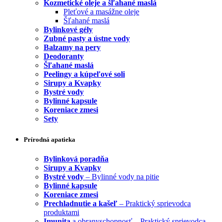
Kozmetické oleje a šľahané maslá
Pleťové a masážne oleje
Šľahané maslá
Bylinkové gély
Zubné pasty a ústne vody
Balzamy na pery
Deodoranty
Šľahané maslá
Peelingy a kúpeľové soli
Sirupy a Kvapky
Bystré vody
Bylinné kapsule
Koreniace zmesi
Sety
Prírodná apatieka
Bylinková poradňa
Sirupy a Kvapky
Bystré vody
– Bylinné vody na pitie
Bylinné kapsule
Koreniace zmesi
Prechladnutie a kašeľ
– Praktický sprievodca
produktami
Imunita
a obranyschopnosť – Praktický sprievodca