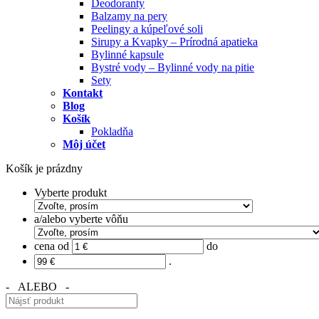
Deodoranty
Balzamy na pery
Peelingy a kúpeľové soli
Sirupy a Kvapky – Prírodná apatieka
Bylinné kapsule
Bystré vody – Bylinné vody na pitie
Sety
Kontakt
Blog
Košík
Pokladňa
Môj účet
Košík je prázdny
Vyberte produkt
a/alebo vyberte vôňu
cena od
do
.
- ALEBO -