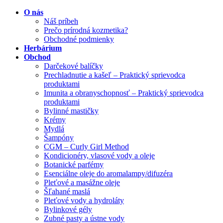
O nás
Náš príbeh
Prečo prírodná kozmetika?
Obchodné podmienky
Herbárium
Obchod
Darčekové balíčky
Prechladnutie a kašeľ – Praktický sprievodca
produktami
Imunita a obranyschopnosť – Praktický sprievodca
produktami
Bylinné mastičky
Krémy
Mydlá
Šampóny
CGM – Curly Girl Method
Kondicionéry, vlasové vody a oleje
Botanické parfémy
Esenciálne oleje do aromalampy/difuzéra
Pleťové a masážne oleje
Šľahané maslá
Pleťové vody a hydroláty
Bylinkové gély
Zubné pasty a ústne vody