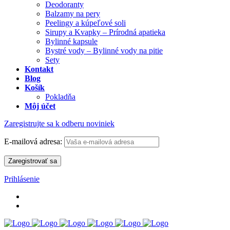
Deodoranty
Balzamy na pery
Peelingy a kúpeľové soli
Sirupy a Kvapky – Prírodná apatieka
Bylinné kapsule
Bystré vody – Bylinné vody na pitie
Sety
Kontakt
Blog
Košík
Pokladňa
Môj účet
Zaregistrujte sa k odberu noviniek
E-mailová adresa:
Prihlásenie