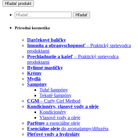
Prírodná kozmetika
Darčekové balíčky
Imunita a obranyschopnosť
– Praktický sprievodca
produktami
Prechladnutie a kašeľ
– Praktický sprievodca
produktami
Bylinné mastičky
Krémy
Mydlá
Šampóny
Tuhé šampóny
Tekuté šampóny
CGM
– Curly Girl Method
Kondicionéry, vlasové vody a oleje
Kondicionéry
Vlasové vody a oleje
Parfémy
a esenciálne oleje
Esenciálne oleje
do aromalampy/difuzéra
Pleťové vody a hydroláty