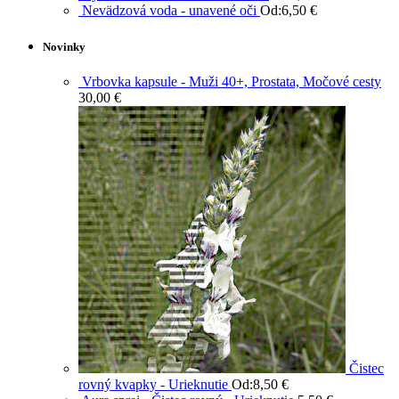
Nevädzová voda - unavené oči
Od:
6,50
€
Novinky
Vrbovka kapsule - Muži 40+, Prostata, Močové cesty
30,00
€
Čistec
rovný kvapky - Urieknutie
Od:
8,50
€