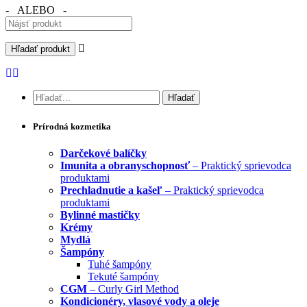
- ALEBO -
Prírodná kozmetika
Darčekové balíčky
Imunita a obranyschopnosť
– Praktický sprievodca
produktami
Prechladnutie a kašeľ
– Praktický sprievodca
produktami
Bylinné mastičky
Krémy
Mydlá
Šampóny
Tuhé šampóny
Tekuté šampóny
CGM
– Curly Girl Method
Kondicionéry, vlasové vody a oleje