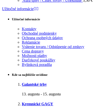
Aura sprej - Čistec rovný - Urieknutie
5,50
€
Užitočné informácie
Užitočné informácie
Kontakty
Obchodné podmienky
Ochrana osobných údajov
Reklamácie
Vrátenie tovaru / Odstúpenie od zmluvy
Cena dopravy
Možnosti platby
Darčekové poukážky
Bylinková poradňa
Kde sa najbližšie uvidíme
Galantské trhy
13. augusta
-
15. augusta
Kremnické GAGY