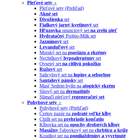
Pleťové sety
▼
Pleťové sety (Prehľad)
Akné set
Divožienka
set
Fialkový jarný kvetinový
set
Hľuzovka
opunciový set
na zrelú pleť
Hydratačný
Probio-Milk set
Jazmínový
set
Levanduľový
set
Morský set na
psoriázu a ekzémy
Nechtíkový
hypoalergénny
set
Ovsený set
na citlivú pokožku
Ružový
set
Salicylový set na
lupiny a seborhoe
Santalový pánsky
set
Masť Sedem bylín na
atopický ekzém
Sírový set na
dermatitídy
Slimačí pleťový
regeneračný set
Pohybové sety
▼
Pohybové sety (Prehľad)
Čertov pazúr na
zodraté veľké kĺby
Chilli set na
prehriatie končatín
Kĺbovka set na
opuchy drobných kĺbov
Masážny
ľubovkový set na
chrbticu a kríže
Kostihoj ser na
pomliaždeniny a vyvrtnuté