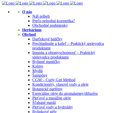
O nás
Náš príbeh
Prečo prírodná kozmetika?
Obchodné podmienky
Herbárium
Obchod
Darčekové balíčky
Prechladnutie a kašeľ – Praktický sprievodca
produktami
Imunita a obranyschopnosť – Praktický
sprievodca produktami
Bylinné mastičky
Krémy
Mydlá
Šampóny
CGM – Curly Girl Method
Kondicionéry, vlasové vody a oleje
Botanické parfémy
Esenciálne oleje do aromalampy/difuzéra
Pleťové a masážne oleje
Šľahané maslá
Pleťové vody a hydroláty
Bylinkové gély