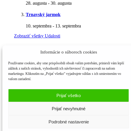
28. augusta
-
30. augusta
Trnavský jarmok
10. septembra
-
13. septembra
Zobraziť všetky Udalosti
Chcem odoberať novinky
Informácie o súboroch cookies
Meno a priezvisko
Používame cookies, aby sme prispôsobili obsah vašim potrebám, priniesli vám lepší
zážitok z našich stránok, vyhodnotili ich návštevnosť či zapracovali na našom
E-mail*
marketingu. Kliknutím na „Prijať všetko“ vyjadrujete súhlas s ich umiestnením vo
vašom zariadení.
© 2016 - 2026 | Alba Flora - Prírodná kozmetika a apatieka | Alba
Prijať všetko
Flora s.r.o., Diakovce č. 125, PSČ 925 81, info@albaflora.sk
Prijať nevyhnutné
Podrobné nastavenie