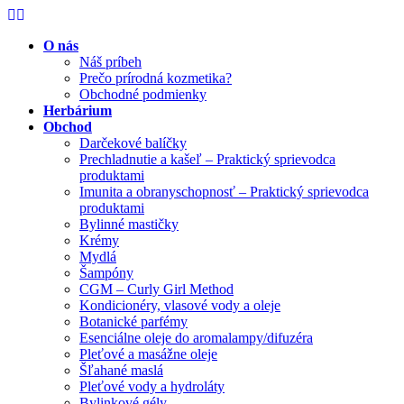
O nás
Náš príbeh
Prečo prírodná kozmetika?
Obchodné podmienky
Herbárium
Obchod
Darčekové balíčky
Prechladnutie a kašeľ – Praktický sprievodca
produktami
Imunita a obranyschopnosť – Praktický sprievodca
produktami
Bylinné mastičky
Krémy
Mydlá
Šampóny
CGM – Curly Girl Method
Kondicionéry, vlasové vody a oleje
Botanické parfémy
Esenciálne oleje do aromalampy/difuzéra
Pleťové a masážne oleje
Šľahané maslá
Pleťové vody a hydroláty
Bylinkové gély