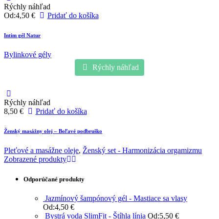
Rýchly náhľad
Od:
4,50
€
Pridať do košíka
Intim gél Natur
Bylinkové gély
Rýchly náhľad
Rýchly náhľad
8,50
€
Pridať do košíka
Ženský masážny olej – Boľavé podbruško
Pleťové a masážne oleje
,
Ženský set - Harmonizácia orgamizmu
Zobrazené produkty
Odporúčané produkty
Jazmínový šampónový gél - Mastiace sa vlasy
Od:
4,50
€
Bystrá voda SlimFit - Štíhla línia
Od:
5,50
€