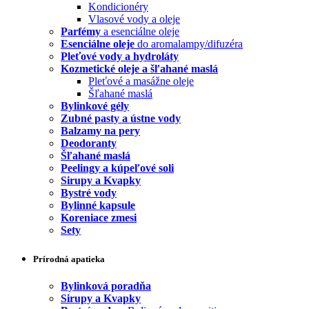
Kondicionéry
Vlasové vody a oleje
Parfémy
a esenciálne oleje
Esenciálne oleje
do aromalampy/difuzéra
Pleťové vody a hydroláty
Kozmetické oleje a šľahané maslá
Pleťové a masážne oleje
Šľahané maslá
Bylinkové gély
Zubné pasty a ústne vody
Balzamy na pery
Deodoranty
Šľahané maslá
Peelingy a kúpeľové soli
Sirupy a Kvapky
Bystré vody
Bylinné kapsule
Koreniace zmesi
Sety
Prírodná apatieka
Bylinková poradňa
Sirupy a Kvapky