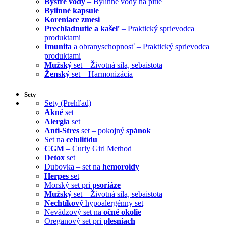
Bystré vody
– Bylinné vody na pitie
Bylinné kapsule
Koreniace zmesi
Prechladnutie a kašeľ
– Praktický sprievodca
produktami
Imunita
a obranyschopnosť – Praktický sprievodca
produktami
Mužský
set – Životná sila, sebaistota
Ženský
set – Harmonizácia
Sety
Sety (Prehľad)
Akné
set
Alergia
set
Anti-Stres
set – pokojný
spánok
Set na
celulitídu
CGM
– Curly Girl Method
Detox
set
Dubovka – set na
hemoroidy
Herpes
set
Morský set pri
psoriáze
Mužský
set – Životná sila, sebaistota
Nechtíkový
hypoalergénny set
Nevädzový set na
očné okolie
Oreganový set pri
plesniach