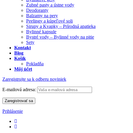
Zubné pasty a ústne vody
Deodoranty
Balzamy na pery
Peelingy a kúpeľové soli
Sirupy a Kvapky – Prírodná apatieka
Bylinné kapsule
Bystré vody – Bylinné vody na pitie
Sety
Kontakt
Blog
Košík
Pokladňa
Môj účet
Zaregistrujte sa k odberu noviniek
E-mailová adresa:
Prihlásenie