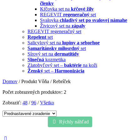
členky
Kŕčovka set na
kŕčové žily
REGEVIT
regeneračný
set
Svalovka
chladivý set po svalovej námahe
Živicový set na
zápaly
REGEVIT regeneračný set
Repelent
set
Salicylový set na
lupiny a seborhoe
Samaritánsky milosrdný
set
Sírový set na
dermatitídy
Slnečná
kozmetika
Zlatobyľový set –
baktérie
na koži
Ženský
set –
Harmonizácia
Domov
/ Produkt Vôňa / Rebríček
Počet zobrazených produktov: 2
Zobraziť:
48
/
96
/
Všetko
Rýchly náhľad