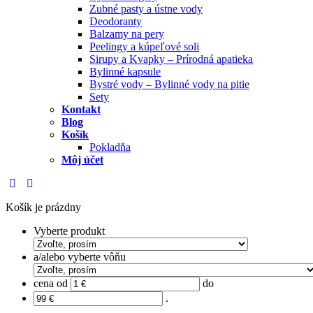
Zubné pasty a ústne vody
Deodoranty
Balzamy na pery
Peelingy a kúpeľové soli
Sirupy a Kvapky – Prírodná apatieka
Bylinné kapsule
Bystré vody – Bylinné vody na pitie
Sety
Kontakt
Blog
Košík
Pokladňa
Môj účet
Košík je prázdny
Vyberte produkt
a/alebo vyberte vôňu
cena od
do
.